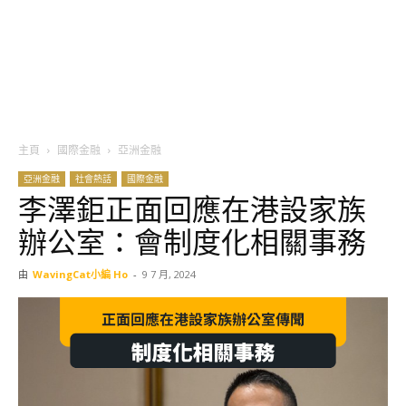
主頁
國際金融
亞洲金融
亞洲金融
社會熱話
國際金融
李澤鉅正面回應在港設家族
辦公室：會制度化相關事務
由
WavingCat小編 Ho
-
9 7 月, 2024