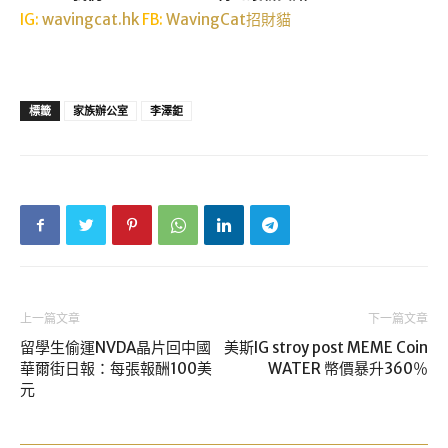
IG:
wavingcat.hk
FB:
WavingCat招財貓
標籤
家族辦公室
李澤鉅
上一篇文章
下一篇文章
留學生偷運NVDA晶片回中國
美斯IG stroy post MEME Coin
華爾街日報：每張報酬100美
WATER 幣價暴升360％
元