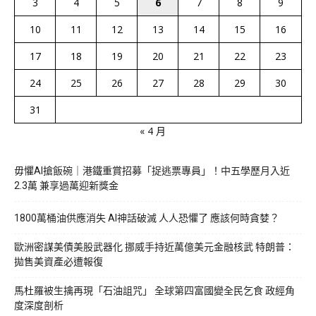
3
4
5
6
7
8
9
10
11
12
13
14
15
16
17
18
19
20
21
22
23
24
25
26
27
28
29
30
31
« 4 月
毋懼AI搶飯碗｜港鐵重賞招募「捉逃票專員」！中五學歷月入近
2.3萬 兼享過萬迎新獎金
1800萬桶油供應消失 AI神話破滅 人人恐懼了 應該何時貪婪？
歐洲密謀美債美股武器化 挪威手持近萬億美元金融核武 特朗普：
拋售美資產必遭報復
馬杜羅被生擒再現「石油詛咒」 全球第四富國變全民乞食 政經角
度深度剖析