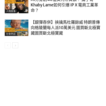
Khaby Lame如何引爆 IP X 電商工業革
命？
人物故事
【銀彈吞併】挾擒馬杜羅餘威 特朗普傳
向格陵蘭每人派10萬美元 圖買斷北極寶
藏圖買斷北極寶藏
社會熱話