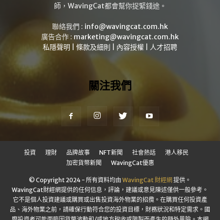
師，WavingCat都會幫你捉緊錢途。
聯絡我們 :
info@wavingcat.com.hk
廣告合作 :
marketing@wavingcat.com.hk
私隱聲明
|
條款及細則
|
內容授權
|
人才招聘
關注我們
投資
理財
品牌故事
NFT新聞
社會熱話
港人移民
加密貨幣新聞
WavingCat優惠
© Copyright 2024 - 所有資料均由
WavingCat 財經網
提供。
WavingCat財經網提供的任何信息，評論，建議或意見陳述僅供一般參考。
它不是個人投資建議或購買或出售投資海外物業的招攬。在購買任何投資產
品、海外物業之前，請確保行動符合您的投資目標，財務狀況和特定需求。國
際投資者可能面臨因貨幣波動和/或地方稅收或限製而產生的額外風險。本網