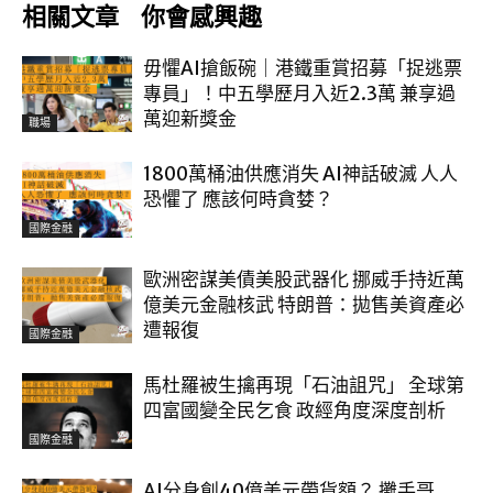
相關文章
你會感興趣
毋懼AI搶飯碗｜港鐵重賞招募「捉逃票
專員」！中五學歷月入近2.3萬 兼享過
萬迎新獎金
職場
1800萬桶油供應消失 AI神話破滅 人人
恐懼了 應該何時貪婪？
國際金融
歐洲密謀美債美股武器化 挪威手持近萬
億美元金融核武 特朗普：拋售美資產必
遭報復
國際金融
馬杜羅被生擒再現「石油詛咒」 全球第
四富國變全民乞食 政經角度深度剖析
國際金融
AI分身創40億美元帶貨額？ 攤手哥