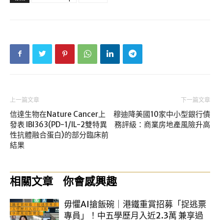
上一篇文章
下一篇文章
信達生物在Nature Cancer上
穆迪降美國10家中小型銀行債
發表 IBI363(PD-1/IL-2雙特異
務評級：商業房地產風險升高
性抗體融合蛋白)的部分臨床前
結果
相關文章
你會感興趣
毋懼AI搶飯碗｜港鐵重賞招募「捉逃票
專員」！中五學歷月入近2.3萬 兼享過