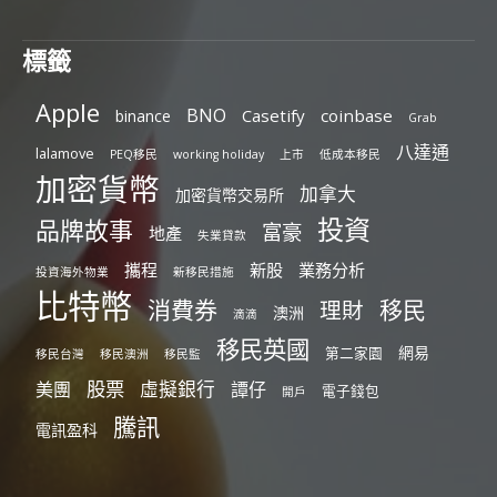
標籤
Apple
BNO
Casetify
coinbase
binance
Grab
八達通
lalamove
PEQ移民
working holiday
上市
低成本移民
加密貨幣
加拿大
加密貨幣交易所
投資
品牌故事
富豪
地產
失業貸款
攜程
新股
業務分析
投資海外物業
新移民措施
比特幣
消費券
移民
理財
澳洲
滴滴
移民英國
網易
第二家園
移民台灣
移民澳洲
移民監
股票
虛擬銀行
美團
譚仔
電子錢包
開戶
騰訊
電訊盈科