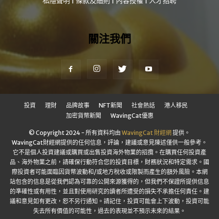
私隱聲明
|
條款及細則
|
內容授權
|
人才招聘
關注我們
投資
理財
品牌故事
NFT新聞
社會熱話
港人移民
加密貨幣新聞
WavingCat優惠
© Copyright 2024 - 所有資料均由
WavingCat 財經網
提供。
WavingCat財經網提供的任何信息，評論，建議或意見陳述僅供一般參考。
它不是個人投資建議或購買或出售投資海外物業的招攬。在購買任何投資產
品、海外物業之前，請確保行動符合您的投資目標，財務狀況和特定需求。國
際投資者可能面臨因貨幣波動和/或地方稅收或限製而產生的額外風險。本網
站包含的信息是從我們認為可靠的公開來源獲得的，但我們不保證所提供信息
的準確性或有用性，並且對使用研究的讀者所遭受的損失不承擔任何責任。建
議和意見如有更改，恕不另行通知。請記住，投資可能會上下波動，投資可能
失去所有價值的可能性，過去的表現並不預示未來的結果。