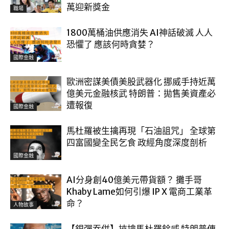
萬迎新獎金
職場
1800萬桶油供應消失 AI神話破滅 人人
恐懼了 應該何時貪婪？
國際金融
歐洲密謀美債美股武器化 挪威手持近萬
億美元金融核武 特朗普：拋售美資產必
遭報復
國際金融
馬杜羅被生擒再現「石油詛咒」 全球第
四富國變全民乞食 政經角度深度剖析
國際金融
AI分身創40億美元帶貨額？ 攤手哥
Khaby Lame如何引爆 IP X 電商工業革
命？
人物故事
【銀彈吞併】挾擒馬杜羅餘威 特朗普傳