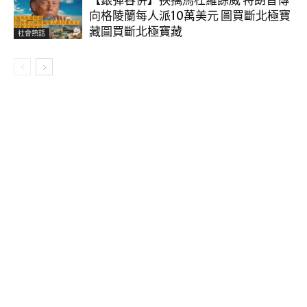
向格陵蘭每人派10萬美元 圖買斷北極寶
藏圖買斷北極寶藏
社會熱話