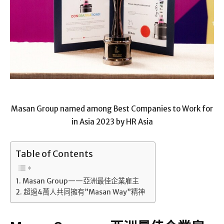
Masan Group named among Best Companies to Work for
in Asia 2023 by HR Asia
Table of Contents
Masan Group——亞洲最佳企業雇主
超過4萬人共同擁有”Masan Way”精神