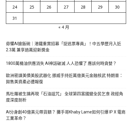
24
25
26
27
28
29
30
31
« 4 月
毋懼AI搶飯碗｜港鐵重賞招募「捉逃票專員」！中五學歷月入近
2.3萬 兼享過萬迎新獎金
1800萬桶油供應消失 AI神話破滅 人人恐懼了 應該何時貪婪？
歐洲密謀美債美股武器化 挪威手持近萬億美元金融核武 特朗普：
拋售美資產必遭報復
馬杜羅被生擒再現「石油詛咒」 全球第四富國變全民乞食 政經角
度深度剖析
AI分身創40億美元帶貨額？ 攤手哥Khaby Lame如何引爆 IP X 電商
工業革命？