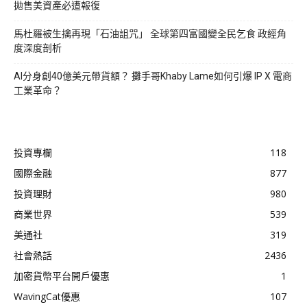
拋售美資產必遭報復
馬杜羅被生擒再現「石油詛咒」 全球第四富國變全民乞食 政經角
度深度剖析
AI分身創40億美元帶貨額？ 攤手哥Khaby Lame如何引爆 IP X 電商
工業革命？
投資專欄
118
國際金融
877
投資理財
980
商業世界
539
美通社
319
社會熱話
2436
加密貨幣平台開戶優惠
1
WavingCat優惠
107