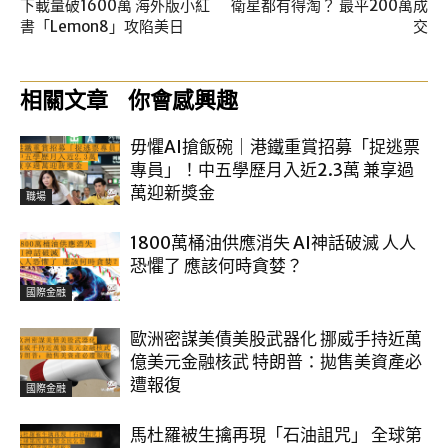
下載量破1600萬 海外版小紅
衛星都有得淘？ 最平200萬成
書「Lemon8」攻陷美日
交
相關文章
你會感興趣
毋懼AI搶飯碗｜港鐵重賞招募「捉逃票
專員」！中五學歷月入近2.3萬 兼享過
萬迎新獎金
職場
1800萬桶油供應消失 AI神話破滅 人人
恐懼了 應該何時貪婪？
國際金融
歐洲密謀美債美股武器化 挪威手持近萬
億美元金融核武 特朗普：拋售美資產必
遭報復
國際金融
馬杜羅被生擒再現「石油詛咒」 全球第