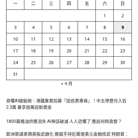
一
二
三
四
五
六
日
1
2
3
4
5
6
7
8
9
10
11
12
13
14
15
16
17
18
19
20
21
22
23
24
25
26
27
28
29
30
31
« 4 月
毋懼AI搶飯碗｜港鐵重賞招募「捉逃票專員」！中五學歷月入近
2.3萬 兼享過萬迎新獎金
1800萬桶油供應消失 AI神話破滅 人人恐懼了 應該何時貪婪？
歐洲密謀美債美股武器化 挪威手持近萬億美元金融核武 特朗普：