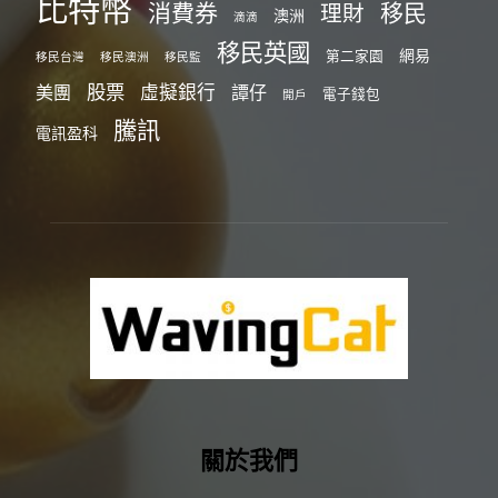
比特幣
消費券
移民
理財
澳洲
滴滴
移民英國
網易
第二家園
移民台灣
移民澳洲
移民監
股票
虛擬銀行
美團
譚仔
電子錢包
開戶
騰訊
電訊盈科
關於我們