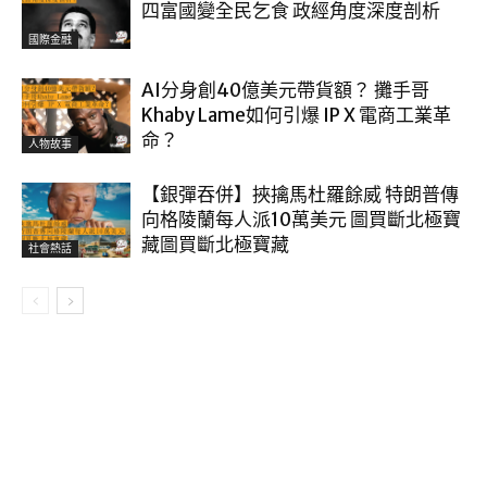
四富國變全民乞食 政經角度深度剖析
國際金融
AI分身創40億美元帶貨額？ 攤手哥
Khaby Lame如何引爆 IP X 電商工業革
命？
人物故事
【銀彈吞併】挾擒馬杜羅餘威 特朗普傳
向格陵蘭每人派10萬美元 圖買斷北極寶
藏圖買斷北極寶藏
社會熱話