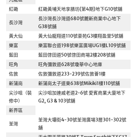
紅磡
紅磡黃埔天地享膳坊(第4期)地下G10號舖
長沙灣長沙灣道680號麗新商業中心地下
長沙灣
G38號舖
黃大仙
黃大仙龍翔道110號豪苑G3樓翔盈里5號舖
樂富
樂富聯合道198號樂富廣場UG1樓L109號舖
藍田
藍田啓田道50號啓田商場2樓208號舖
旺角
旺角彌敦道628號瓊華中心地庫
佐敦
佐敦彌敦道233-239號佐敦薈1樓
新蒲崗
新蒲崗太子道東638號Mikiki1樓110號舖
尖沙咀（裝
尖沙咀加連威老道2-6號 愛賓商業大廈地下
修中）
G2, G3 & 103號舖
新界區
荃灣大壩街4-30號荃灣廣場3層301-302號
荃灣
舖