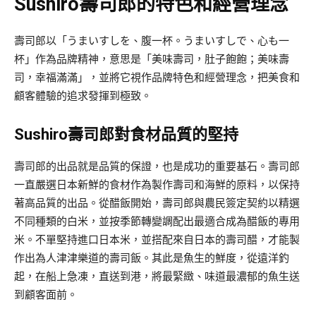
Sushiro壽司郎
的特色和經營理念
壽司郎以「うまいすしを、腹一杯。うまいすしで、心も一
杯」作為品牌精神，意思是「美味壽司，肚子飽飽；美味壽
司，幸福滿滿」，並將它視作品牌特色和經營理念，把美食和
顧客體驗的追求發揮到極致。
Sushiro壽司郎
對食材品質的堅持
壽司郎的出品就是品質的保證，也是成功的重要基石。壽司郎
一直嚴選日本新鮮的食材作為製作壽司和海鮮的原料，以保持
著高品質的出品。從醋飯開始，壽司郎與農民簽定契約以精選
不同種類的白米，並按季節轉變調配出最適合成為醋飯的專用
米。不單堅持進口日本米，並搭配來自日本的壽司醋，才能製
作出為人津津樂道的壽司飯。其此是魚生的鮮度，從遠洋釣
起，在船上急凍，直送到港，將最緊緻、味道最濃郁的魚生送
到顧客面前。