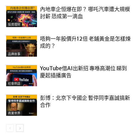
內地車企恒爆在即？ 哪吒汽車遭大規模
討薪 恐成第一滴血
投資理財
唔夠一年股價升12倍 老鋪黃金是怎樣煉
成的？
品牌故事
YouTube借AI出新招 專喺高潮位 睇到
慶起插播廣告
社會熱話
彭博：北京下令國企 暫停同李嘉誠搞新
合作
商業世界