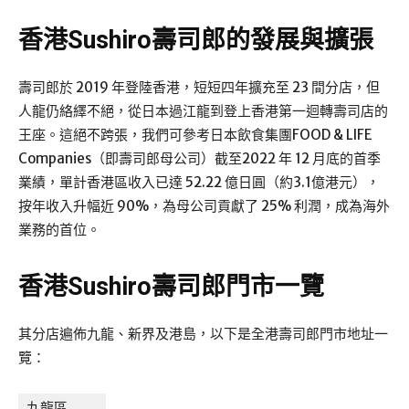
香港
Sushiro壽司郎
的發展與擴張
壽司郎於 2019 年登陸香港，短短四年擴充至 23 間分店，但
人龍仍絡繹不絕，從日本過江龍到登上香港第一迴轉壽司店的
王座。這絕不跨張，我們可參考日本飲食集團FOOD & LIFE
Companies（即壽司郎母公司）截至2022 年 12 月底的首季
業績，單計香港區收入已達 52.22 億日圓（約3.1億港元），
按年收入升幅近 90%，為母公司貢獻了 25% 利潤，成為海外
業務的首位。
香港
Sushiro壽司郎
門市一覽
其分店遍佈九龍、新界及港島，以下是全港壽司郎門市地址一
覽：
九龍區