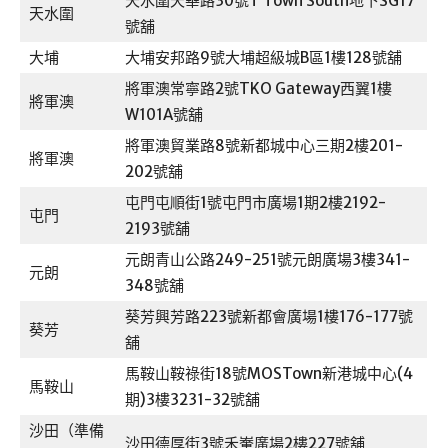
天水圍天華路30號T Town South地下SG17
天水圍
號舖
大埔
大埔安邦路9號大埔超級城B區1樓128號舖
將軍澳常寧路2號TKO Gateway西翼1樓
將軍澳
W101A號舖
將軍澳貿業路8號新都城中心三期2樓201-
將軍澳
202號舖
屯門屯順街1號屯門市廣場1期2樓2192-
屯門
2193號舖
元朗青山公路249-251號元朗廣場3樓341-
元朗
348號舖
葵芳興芳路223號新都會廣場1樓176-177號
葵芳
舖
馬鞍山鞍祿街18號MOSTown新港城中心(4
馬鞍山
期)3樓3231-32號舖
沙田（準備
沙田德厚街3號禾輋廣場2樓227號舖