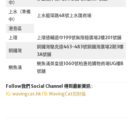
中）
上水（準備
上水龍琛路48號上水匯商場
中）
港島區
上環
上環德輔道中199號無限極廣場2樓201號舖
銅鑼灣駱克道463-483號銅鑼灣廣場2期3樓
銅鑼灣
3A號舖
鰂魚涌英皇道1060號柏惠苑購物商場UG樓B
鰂魚涌
號舖
Follow我們 Social Channel 得到最新資訊
:
IG:
wavingcat.hk
FB:
WavingCat招財貓