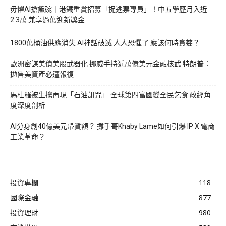
毋懼AI搶飯碗｜港鐵重賞招募「捉逃票專員」！中五學歷月入近
2.3萬 兼享過萬迎新獎金
1800萬桶油供應消失 AI神話破滅 人人恐懼了 應該何時貪婪？
歐洲密謀美債美股武器化 挪威手持近萬億美元金融核武 特朗普：
拋售美資產必遭報復
馬杜羅被生擒再現「石油詛咒」 全球第四富國變全民乞食 政經角
度深度剖析
AI分身創40億美元帶貨額？ 攤手哥Khaby Lame如何引爆 IP X 電商
工業革命？
投資專欄
118
國際金融
877
投資理財
980