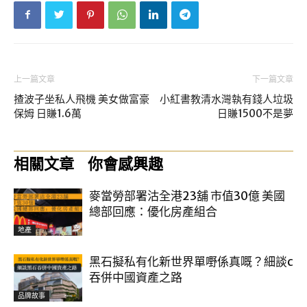
上一篇文章
下一篇文章
揸波子坐私人飛機 美女做富豪
小紅書教清水灣執有錢人垃圾
保姆 日賺1.6萬
日賺1500不是夢
相關文章
你會感興趣
麥當勞部署沽全港23舖 市值30億 美國
總部回應：優化房產組合
地產
黑石擬私有化新世界單嘢係真嘅？細談c
吞併中國資產之路
品牌故事