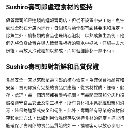
Sushiro壽司郎
處理食材的堅持
儘管壽司郎是連鎖的迴轉壽司店，但從不設置中央工廠。魚生
處理全都在分店內進行，每個切片動作都有嚴格要求和規定。
除魚生外，醃製類的食品也是精心泡制。以熟成魚生為例，他
們先將魚身放置在與人體體溫相近的鹽水中退冰，仔細抹去水
份後，再放入冷藏櫃加以熟成，而每個細節都一絲不苟。
Sushiro壽司郎
對新鮮和品質保證
食品安全一直以來都是壽司郎的核心價值。為確保食物品質和
安全，壽司郎擁有完整的食品供應鏈，從食材採購、運輸、儲
存、處理，每一個環節都有嚴格把關。而每間壽司郞分店均須
嚴格遵守食品安全及衛生標準，所有食材和用具都經檢驗和消
毒，確保每道菜式安全和衛生。此外，壽司郎有專業的食材儲
存和處理方法，比如利用低溫儲存以保持食材的鮮度。這些措
施確保了壽司郎的食品品質始終如一，讓顧客可以放心享用。