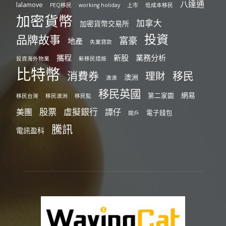
八達通
lalamove
PEQ移民
working holiday
上市
低成本移民
加密貨幣
加拿大
加密貨幣交易所
投資
品牌故事
富豪
地產
失業貸款
攜程
新股
業務分析
投資海外物業
新移民措施
比特幣
消費券
移民
理財
澳洲
滴滴
移民英國
網易
第二家園
移民台灣
移民澳洲
移民監
股票
虛擬銀行
美團
譚仔
電子錢包
開戶
騰訊
電訊盈科