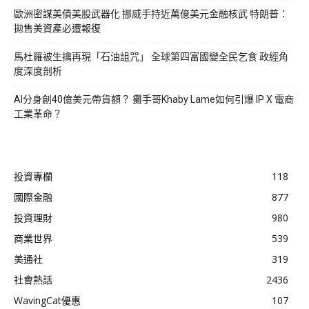
歐洲密謀美債美股武器化 挪威手持近萬億美元金融核武 特朗普：
拋售美資產必遭報復
馬杜羅被生擒再現「石油詛咒」 全球第四富國變全民乞食 政經角
度深度剖析
AI分身創40億美元帶貨額？ 攤手哥Khaby Lame如何引爆 IP X 電商
工業革命？
投資專欄
118
國際金融
877
投資理財
980
商業世界
539
美通社
319
社會熱話
2436
WavingCat優惠
107