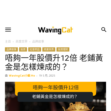
主頁
商業世界
品牌故事
品牌故事
投資
社會熱話
商業世界
投資理財
唔夠一年股價升12倍 老鋪黃
金是怎樣煉成的？
由
WavingCat小編 Ho
-
19 5 月, 2025