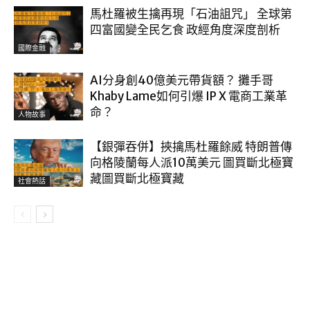
馬杜羅被生擒再現「石油詛咒」 全球第
四富國變全民乞食 政經角度深度剖析
國際金融
AI分身創40億美元帶貨額？ 攤手哥
Khaby Lame如何引爆 IP X 電商工業革
命？
人物故事
【銀彈吞併】挾擒馬杜羅餘威 特朗普傳
向格陵蘭每人派10萬美元 圖買斷北極寶
藏圖買斷北極寶藏
社會熱話