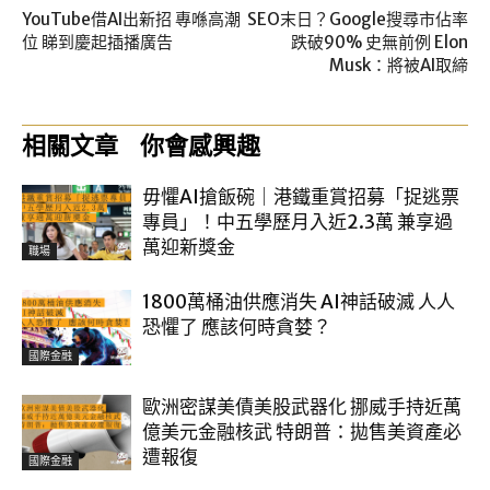
YouTube借AI出新招 專喺高潮
SEO末日？Google搜尋市佔率
位 睇到慶起插播廣告
跌破90% 史無前例 Elon
Musk：將被AI取締
相關文章
你會感興趣
毋懼AI搶飯碗｜港鐵重賞招募「捉逃票
專員」！中五學歷月入近2.3萬 兼享過
萬迎新獎金
職場
1800萬桶油供應消失 AI神話破滅 人人
恐懼了 應該何時貪婪？
國際金融
歐洲密謀美債美股武器化 挪威手持近萬
億美元金融核武 特朗普：拋售美資產必
遭報復
國際金融