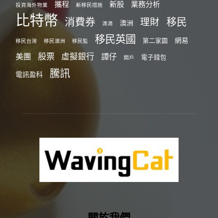
攜程
新股
業務分析
投資海外物業
新移民措施
比特幣
消費券
移民
理財
澳洲
滴滴
移民英國
網易
第二家園
移民台灣
移民澳洲
移民監
股票
虛擬銀行
美團
譚仔
電子錢包
開戶
騰訊
電訊盈科
關於我們