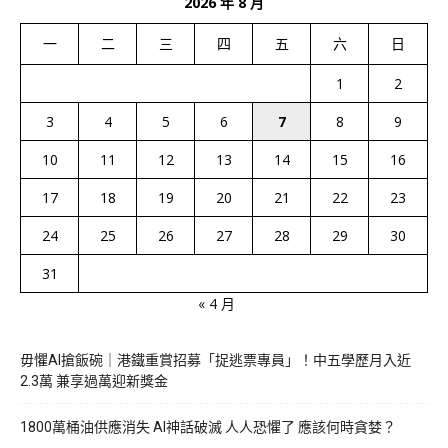
2026 年 8 月
一
二
三
四
五
六
日
1
2
3
4
5
6
7
8
9
10
11
12
13
14
15
16
17
18
19
20
21
22
23
24
25
26
27
28
29
30
31
« 4 月
毋懼AI搶飯碗｜港鐵重賞招募「捉逃票專員」！中五學歷月入近
2.3萬 兼享過萬迎新獎金
1800萬桶油供應消失 AI神話破滅 人人恐懼了 應該何時貪婪？