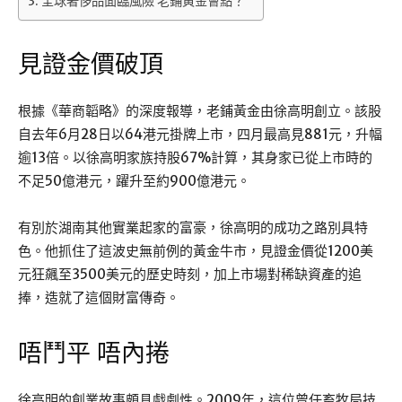
全球奢侈品面臨風險 老鋪黃金會點？
見證金價破頂
根據《華商韜略》的深度報導，老鋪黃金由徐高明創立。該股
自去年6月28日以64港元掛牌上市，四月最高見881元，升幅
逾13倍。以徐高明家族持股67%計算，其身家已從上市時的
不足50億港元，躍升至約900億港元。
有別於湖南其他實業起家的富豪，徐高明的成功之路別具特
色。他抓住了這波史無前例的黃金牛市，見證金價從1200美
元狂飆至3500美元的歷史時刻，加上市場對稀缺資產的追
捧，造就了這個財富傳奇。
唔鬥平 唔內捲
徐高明的創業故事頗具戲劇性。2009年，這位曾任畜牧局技