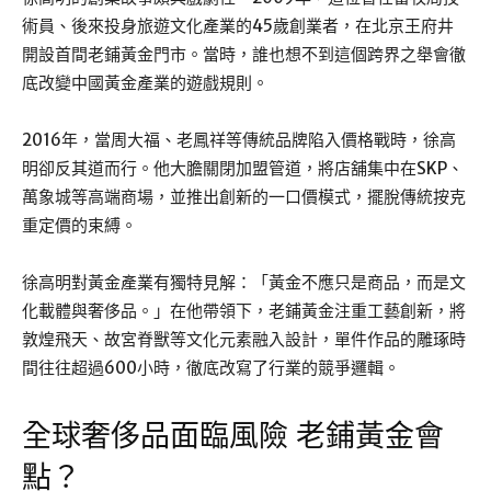
術員、後來投身旅遊文化產業的45歲創業者，在北京王府井
開設首間老鋪黃金門市。當時，誰也想不到這個跨界之舉會徹
底改變中國黃金產業的遊戲規則。
2016年，當周大福、老鳳祥等傳統品牌陷入價格戰時，徐高
明卻反其道而行。他大膽關閉加盟管道，將店舖集中在SKP、
萬象城等高端商場，並推出創新的一口價模式，擺脫傳統按克
重定價的束縛。
徐高明對黃金產業有獨特見解：「黃金不應只是商品，而是文
化載體與奢侈品。」在他帶領下，老鋪黃金注重工藝創新，將
敦煌飛天、故宮脊獸等文化元素融入設計，單件作品的雕琢時
間往往超過600小時，徹底改寫了行業的競爭邏輯。
全球奢侈品面臨風險 老鋪黃金會
點？