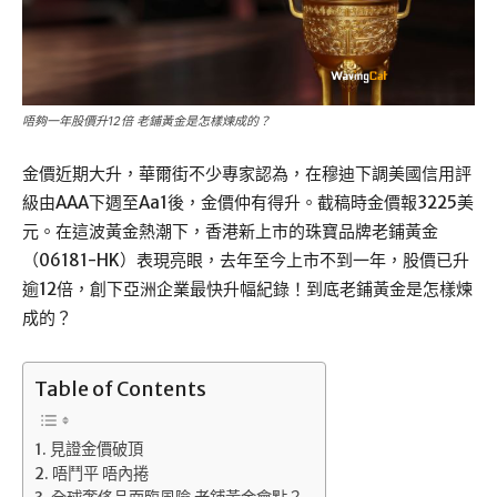
唔夠一年股價升12倍 老鋪黃金是怎樣煉成的？
金價近期大升，華爾街不少專家認為，在穆迪下調美國信用評
級由AAA下週至Aa1後，金價仲有得升。截稿時金價報3225美
元。在這波黃金熱潮下，香港新上市的珠寶品牌老鋪黃金
（06181-HK）表現亮眼，去年至今上市不到一年，股價已升
逾12倍，創下亞洲企業最快升幅紀錄！到底老鋪黃金是怎樣煉
成的？
Table of Contents
見證金價破頂
唔鬥平 唔內捲