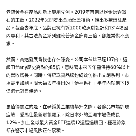
老鋪黃金在產品創新上屢創先河。2019年首創以足金鑲嵌鑽
石的工藝，2022年又開發出金胎燒藍技術，推出多款爆紅產
品。截至去年底，品牌已擁有近2000款原創設計和1314項國
內專利，其古法黃金系列雖較普通金飾貴三倍，卻經常供不應
求。
然而，高速發展背後也存在隱憂。公司本益比已達137倍，遠
超Tiffany歷史高點的85倍，意味著未來五年需保持60%以上
的營收增長。同時，傳統珠寶品牌紛紛效仿推出文創系列，市
場競爭加劇。周大福去年推出的「傳福系列」半年內就創下15
億港元銷售佳績。
更值得關注的是，在老鋪黃金業績攀升之際，奢侈品市場卻現
疲態。愛馬仕最新財報顯示，除日本外的亞洲市場僅成長
1.2%。加上全球最大黃金ETF連續12週遭遇贖回，種種跡象
都在警示市場風險正在累積。