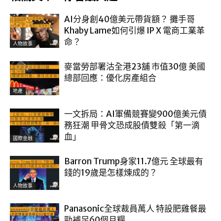
AI分身創40億美元帶貨額？ 攤手哥
Khaby Lame如何引爆 IP X 電商工業革
命？
人物故事
麥當勞部署沽全港23舖 市值30億 美國
總部回應：優化房產組合
地產
一文拆局：AI軍備競賽變900億美元債
務狂潮 甲骨文恐成股債雙殺「第一滴
血」
國際金融
Barron Trump身家11.7億元 全球最有
錢的19歲是怎樣煉成的？
人物故事
Panasonic全球裁員萬人 特設肥雞餐最
勁補足60個月糧