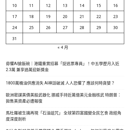
10
11
12
13
14
15
16
17
18
19
20
21
22
23
24
25
26
27
28
29
30
31
« 4 月
毋懼AI搶飯碗｜港鐵重賞招募「捉逃票專員」！中五學歷月入近
2.3萬 兼享過萬迎新獎金
1800萬桶油供應消失 AI神話破滅 人人恐懼了 應該何時貪婪？
歐洲密謀美債美股武器化 挪威手持近萬億美元金融核武 特朗普：
拋售美資產必遭報復
馬杜羅被生擒再現「石油詛咒」 全球第四富國變全民乞食 政經角
度深度剖析