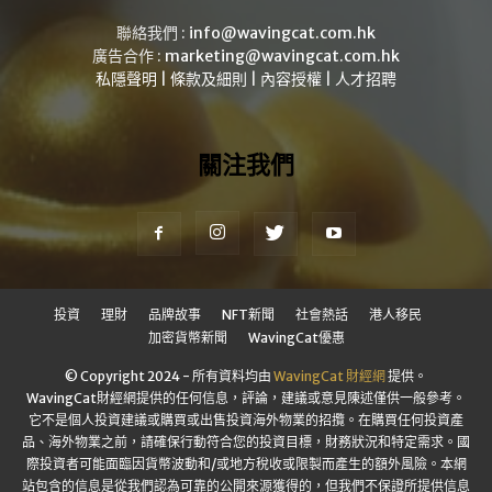
聯絡我們 :
info@wavingcat.com.hk
廣告合作 :
marketing@wavingcat.com.hk
私隱聲明
|
條款及細則
|
內容授權
|
人才招聘
關注我們
投資
理財
品牌故事
NFT新聞
社會熱話
港人移民
加密貨幣新聞
WavingCat優惠
© Copyright 2024 - 所有資料均由
WavingCat 財經網
提供。
WavingCat財經網提供的任何信息，評論，建議或意見陳述僅供一般參考。
它不是個人投資建議或購買或出售投資海外物業的招攬。在購買任何投資產
品、海外物業之前，請確保行動符合您的投資目標，財務狀況和特定需求。國
際投資者可能面臨因貨幣波動和/或地方稅收或限製而產生的額外風險。本網
站包含的信息是從我們認為可靠的公開來源獲得的，但我們不保證所提供信息