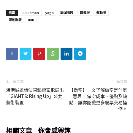
標籤
Lululemon
yoga
瑜伽服裝
瑜伽服
運動服
運動服裝
lulu
上一篇文章
下一篇文章
海港城邀請法國藝術家JR展出
【做空】一文了解做空是什麼
「GIANTS: Rising Up」公共
意思 ，做空成本、優點及缺
藝術裝置
點，讓你認識更多股票交易操
作。
相關文章
你會感興趣