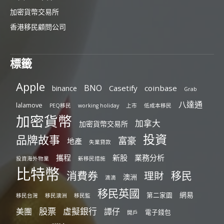
加密貨幣交易所
香港移民顧問公司
標籤
Apple
BNO
Casetify
coinbase
binance
Grab
八達通
lalamove
PEQ移民
working holiday
上市
低成本移民
加密貨幣
加拿大
加密貨幣交易所
投資
品牌故事
富豪
地產
失業貸款
攜程
新股
業務分析
投資海外物業
新移民措施
比特幣
消費券
移民
理財
澳洲
滴滴
移民英國
網易
第二家園
移民台灣
移民澳洲
移民監
股票
虛擬銀行
美團
譚仔
電子錢包
開戶