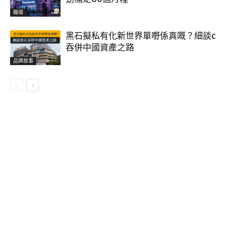
職場
黑石擬私有化新世界單嘢係真嘅？細談c
吞併中國資產之路
品牌故事