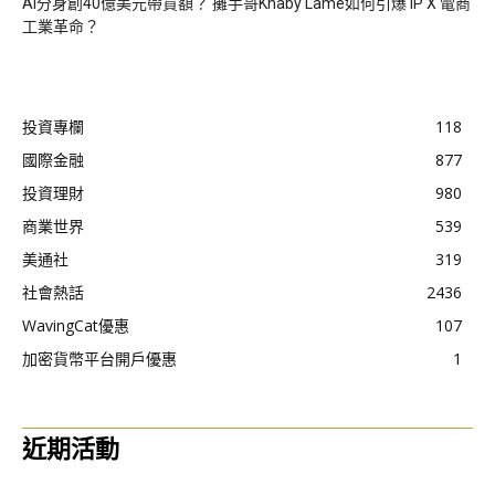
AI分身創40億美元帶貨額？ 攤手哥Khaby Lame如何引爆 IP X 電商
工業革命？
投資專欄
118
國際金融
877
投資理財
980
商業世界
539
美通社
319
社會熱話
2436
WavingCat優惠
107
加密貨幣平台開戶優惠
1
近期活動