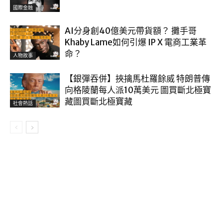
國際金融
AI分身創40億美元帶貨額？ 攤手哥
Khaby Lame如何引爆 IP X 電商工業革
命？
人物故事
【銀彈吞併】挾擒馬杜羅餘威 特朗普傳
向格陵蘭每人派10萬美元 圖買斷北極寶
藏圖買斷北極寶藏
社會熱話