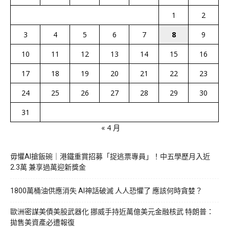
1
2
3
4
5
6
7
8
9
10
11
12
13
14
15
16
17
18
19
20
21
22
23
24
25
26
27
28
29
30
31
« 4 月
毋懼AI搶飯碗｜港鐵重賞招募「捉逃票專員」！中五學歷月入近
2.3萬 兼享過萬迎新獎金
1800萬桶油供應消失 AI神話破滅 人人恐懼了 應該何時貪婪？
歐洲密謀美債美股武器化 挪威手持近萬億美元金融核武 特朗普：
拋售美資產必遭報復