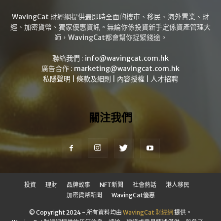
WavingCat 財經網提供最即時全面的樓市、移民、海外置業、財
經、加密貨幣、獨家優惠資訊。無論你係投資新手定係資產管理大
師，WavingCat都會幫你捉緊錢途。
聯絡我們 :
info@wavingcat.com.hk
廣告合作 :
marketing@wavingcat.com.hk
私隱聲明
|
條款及細則
|
內容授權
|
人才招聘
關注我們
投資
理財
品牌故事
NFT新聞
社會熱話
港人移民
加密貨幣新聞
WavingCat優惠
© Copyright 2024 - 所有資料均由
WavingCat 財經網
提供。