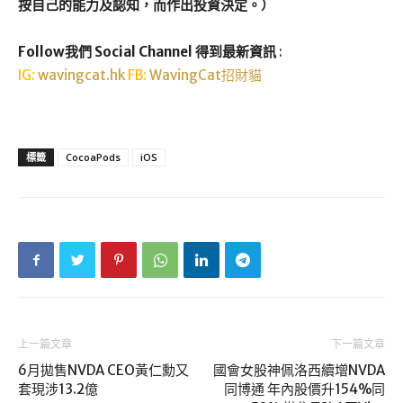
按自己的能力及認知，而作出投資決定。）
Follow我們 Social Channel 得到最新資訊
:
IG:
wavingcat.hk
FB:
WavingCat招財貓
標籤
CocoaPods
iOS
上一篇文章
下一篇文章
6月拋售NVDA CEO黃仁勳又
國會女股神佩洛西續增NVDA
套現涉13.2億
同博通 年內股價升154%同