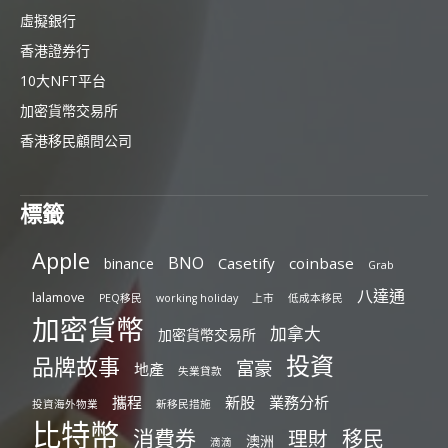
虛擬銀行
香港證券行
10大NFT平台
加密貨幣交易所
香港移民顧問公司
標籤
Apple
BNO
Casetify
coinbase
binance
Grab
八達通
lalamove
PEQ移民
working holiday
上市
低成本移民
加密貨幣
加拿大
加密貨幣交易所
投資
品牌故事
富豪
地產
失業貸款
攜程
新股
業務分析
投資海外物業
新移民措施
比特幣
消費券
移民
理財
澳洲
滴滴