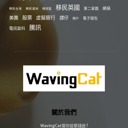
移民英國
網易
第二家園
移民台灣
移民澳洲
移民監
股票
虛擬銀行
美團
譚仔
電子錢包
開戶
騰訊
電訊盈科
關於我們
WavingCat幫你捉緊錢途 !