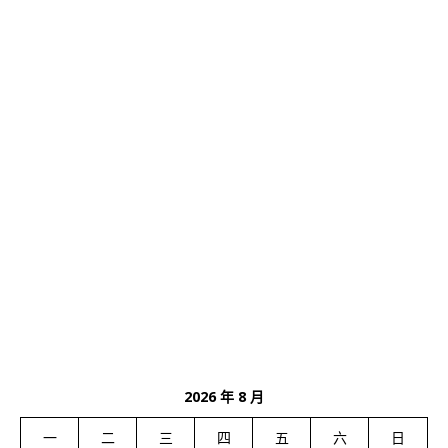
2026 年 8 月
一
二
三
四
五
六
日