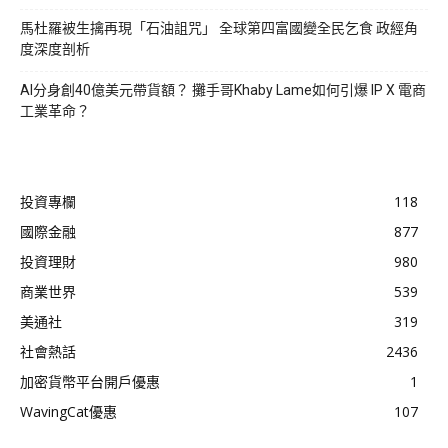
馬杜羅被生擒再現「石油詛咒」 全球第四富國變全民乞食 政經角
度深度剖析
AI分身創40億美元帶貨額？ 攤手哥Khaby Lame如何引爆 IP X 電商
工業革命？
投資專欄
118
國際金融
877
投資理財
980
商業世界
539
美通社
319
社會熱話
2436
加密貨幣平台開戶優惠
1
WavingCat優惠
107