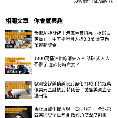
52% 拋售TSLA同Visa
相關文章
你會感興趣
毋懼AI搶飯碗｜港鐵重賞招募「捉逃票
專員」！中五學歷月入近2.3萬 兼享過
萬迎新獎金
職場
1800萬桶油供應消失 AI神話破滅 人人
恐懼了 應該何時貪婪？
國際金融
歐洲密謀美債美股武器化 挪威手持近萬
億美元金融核武 特朗普：拋售美資產必
遭報復
國際金融
馬杜羅被生擒再現「石油詛咒」 全球第
四富國變全民乞食 政經角度深度剖析