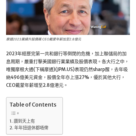
摩通2023業績升股價飆 CEO戴蒙年薪加至2.8億元
2023年經歷完第一共和銀行等倒閉的危機，加上聯儲局的加
息周期，嚴重打擊美國銀行業業績及股價表現。各大行之中，
唯獨摩根大通(下稱摩通)(JPM.US)表現仍然sharp醒，去年吸
納496億美元資金，股價全年亦上漲27%，優於其他大行，
CEO戴蒙年薪增至2.8億港元。
Table of Contents
讚到天上有
年年扭退休都唔俾