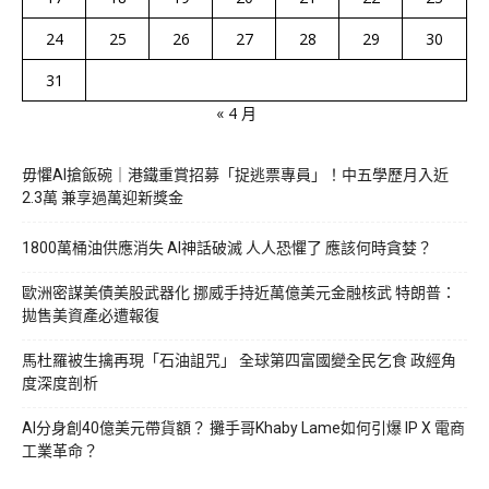
24
25
26
27
28
29
30
31
« 4 月
毋懼AI搶飯碗｜港鐵重賞招募「捉逃票專員」！中五學歷月入近
2.3萬 兼享過萬迎新獎金
1800萬桶油供應消失 AI神話破滅 人人恐懼了 應該何時貪婪？
歐洲密謀美債美股武器化 挪威手持近萬億美元金融核武 特朗普：
拋售美資產必遭報復
馬杜羅被生擒再現「石油詛咒」 全球第四富國變全民乞食 政經角
度深度剖析
AI分身創40億美元帶貨額？ 攤手哥Khaby Lame如何引爆 IP X 電商
工業革命？