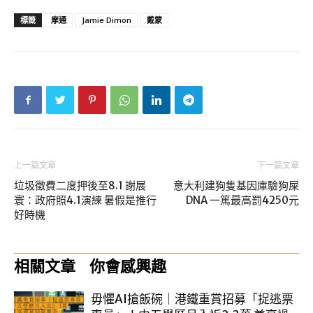
標籤
摩通
Jamie Dimon
戴蒙
上一篇文章
下一篇文章
垃圾徵費二度押後至8.1 謝展
意大利建狗隻基因庫驗狗屎
寰：政府照4.1演練 暑假是推行
DNA 一篤最高罰4250元
好時機
相關文章
你會感興趣
毋懼AI搶飯碗｜港鐵重賞招募「捉逃票