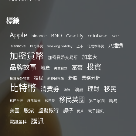
標籤
Apple
BNO
Casetify
coinbase
binance
Grab
八達通
lalamove
PEQ移民
working holiday
上市
低成本移民
加密貨幣
加拿大
加密貨幣交易所
投資
品牌故事
富豪
地產
失業貸款
攜程
新股
業務分析
投資海外物業
新移民措施
比特幣
消費券
移民
理財
澳洲
滴滴
移民英國
網易
第二家園
移民台灣
移民澳洲
移民監
股票
虛擬銀行
美團
譚仔
電子錢包
開戶
騰訊
電訊盈科