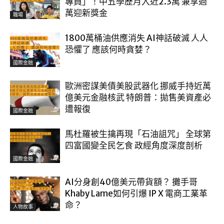
專員」！中五學歷月入近2.3萬 兼享過
萬迎新獎金
職場
1800萬桶油供應消失 AI神話破滅 人人
恐懼了 應該何時貪婪？
國際金融
歐洲密謀美債美股武器化 挪威手持近萬
億美元金融核武 特朗普：拋售美資產必
遭報復
國際金融
馬杜羅被生擒再現「石油詛咒」 全球第
四富國變全民乞食 政經角度深度剖析
國際金融
AI分身創40億美元帶貨額？ 攤手哥
Khaby Lame如何引爆 IP X 電商工業革
命？
人物故事