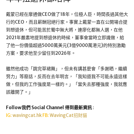
戴蒙已經在摩通做CEO做了18年，位極人臣，時間長過其他大
行的CEO，而且薪酬冠絕行家。事實上戴蒙一直在公開場合提
到想退休，但可能苦於蜀中無大將，連廖化都無人選，在他
2021年嚴肅地提到想退休的時候，董事會當時立即識做，給
了他一份價值超過5000萬美元(3億9000萬港元)的特別激勵
方案，要求他至少留任到2026年。
雖然他成功「跳完草裙舞」，但未有講甚麼會「多謝晒，繼續
努力」等廢話，反而在去年明言，「我知道我不可能永遠這樣
做，但我的工作強度是一樣的。」「當失去那種強度，我就應
該離開了。」
Follow我們 Social Channel 得到最新資訊
:
IG:
wavingcat.hk
FB:
WavingCat招財貓