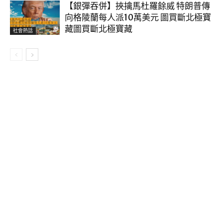
【銀彈吞併】挾擒馬杜羅餘威 特朗普傳
向格陵蘭每人派10萬美元 圖買斷北極寶
藏圖買斷北極寶藏
社會熱話