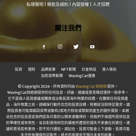
私隱聲明
|
條款及細則
|
內容授權
|
人才招聘
關注我們
投資
理財
品牌故事
NFT新聞
社會熱話
港人移民
加密貨幣新聞
WavingCat優惠
© Copyright 2024 - 所有資料均由
WavingCat 財經網
提供。
WavingCat財經網提供的任何信息，評論，建議或意見陳述僅供一般參考。
它不是個人投資建議或購買或出售投資海外物業的招攬。在購買任何投資產
品、海外物業之前，請確保行動符合您的投資目標，財務狀況和特定需求。國
際投資者可能面臨因貨幣波動和/或地方稅收或限製而產生的額外風險。本網
站包含的信息是從我們認為可靠的公開來源獲得的，但我們不保證所提供信息
的準確性或有用性，並且對使用研究的讀者所遭受的損失不承擔任何責任。建
議和意見如有更改，恕不另行通知。請記住，投資可能會上下波動，投資可能
失去所有價值的可能性，過去的表現並不預示未來的結果。