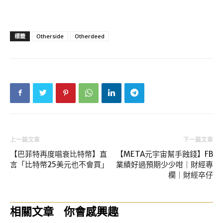
標籤
Otherside
Otherdeed
上一篇文章
下一篇文章
【巴菲特再度唱衰比特幣】直
【META元宇宙幫手蝕錢】FB
言「比特幣25美元也不會買」
業績好過預期少少咁｜財經專
欄｜財經卒仔
相關文章
你會感興趣