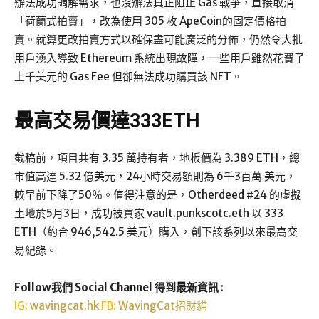
辦法成功調解需求，也沒辦法真正阻止 Gas 戰爭，直接取消
「荷蘭式拍賣」，改為使用 305 枚 ApeCoin的固定價格拍
賣。就算更改拍賣方式以確保盡可能廣泛的分佈，仍然令大批
用戶湧入導致 Ethereum 系統出現故障，一些用戶雖然花費了
上千美元的 Gas Fee 但卻無法成功購買該 NFT。
最高交易價達333ETH
截稿前，項目共有 3.35 萬持有者，地板價為 3.389 ETH，總
市值高達 5.32 億美元，24小時交易額則為 6千3百萬 美元，
較早前下降了50％。值得注意的是，Otherdeed #24 的虛擬
土地於5月3日，成功被買家 vault.punkscotc.eth 以 333
ETH（約合 946,542.5 美元）購入，創下該系列以來最高交
易紀錄。
Follow我們 Social Channel 得到最新資訊
:
IG:
wavingcat.hk
FB:
WavingCat招財貓