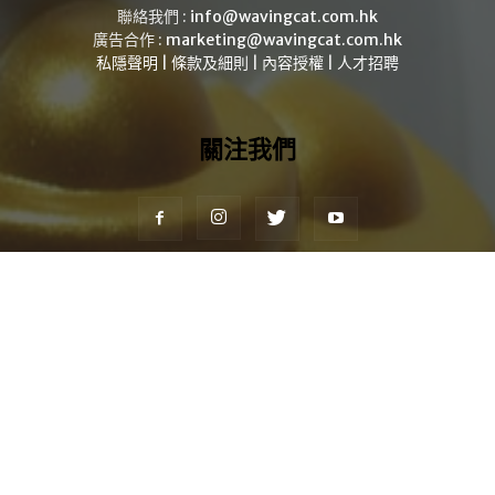
聯絡我們 :
info@wavingcat.com.hk
廣告合作 :
marketing@wavingcat.com.hk
私隱聲明
|
條款及細則
|
內容授權
|
人才招聘
關注我們
投資
理財
品牌故事
NFT新聞
社會熱話
港人移民
加密貨幣新聞
WavingCat優惠
© Copyright 2024 - 所有資料均由
WavingCat 財經網
提供。
WavingCat財經網提供的任何信息，評論，建議或意見陳述僅供一般參考。
它不是個人投資建議或購買或出售投資海外物業的招攬。在購買任何投資產
品、海外物業之前，請確保行動符合您的投資目標，財務狀況和特定需求。國
際投資者可能面臨因貨幣波動和/或地方稅收或限製而產生的額外風險。本網
站包含的信息是從我們認為可靠的公開來源獲得的，但我們不保證所提供信息
的準確性或有用性，並且對使用研究的讀者所遭受的損失不承擔任何責任。建