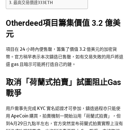
最高交易價達333ETH
Otherdeed項目籌集價值 3.2 億美
元
項目在 24 小時內便售罄，籌集了價值 3.2 億美元的加密貨
幣。官方稍早表示本次鑄造已售罄，如有交易失敗的用戶將退
還 gas 且暗示可能將打造自己的鏈。
取消「荷蘭式拍賣」試圖阻止Gas
戰爭
用戶需事先完成 KYC 實名認證才可參加，鑄造過程亦只能使
用 ApeCoin 購買，拍賣機制一開始沿用「荷蘭式拍賣」，但
到4月29日九點半左右，官方突然宣布荷蘭式拍賣實際上沒有