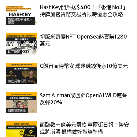
HashKey開戶送$400！「香港 No.1」
持牌加密貨幣交易所限時優惠全攻略
加密貨幣平台開戶
優惠
初版米奇變NFT OpenSea熱賣賺1280
萬元
NFT新聞
C朗曾宣傳幣安 球迷蝕錢後索10億美元
加密貨幣新聞
Sam Altman或回歸OpenAI WLD應聲
反彈20%
加密貨幣新聞
面臨數十億美元罰款 華爾街日報：幣安
或將崩潰 機構做好撤資準備