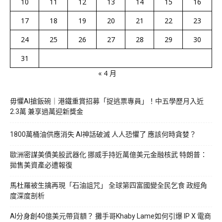
10
11
12
13
14
15
16
17
18
19
20
21
22
23
24
25
26
27
28
29
30
31
« 4 月
毋懼AI搶飯碗｜港鐵重賞招募「捉逃票專員」！中五學歷月入近
2.3萬 兼享過萬迎新獎金
1800萬桶油供應消失 AI神話破滅 人人恐懼了 應該何時貪婪？
歐洲密謀美債美股武器化 挪威手持近萬億美元金融核武 特朗普：
拋售美資產必遭報復
馬杜羅被生擒再現「石油詛咒」 全球第四富國變全民乞食 政經角
度深度剖析
AI分身創40億美元帶貨額？ 攤手哥Khaby Lame如何引爆 IP X 電商