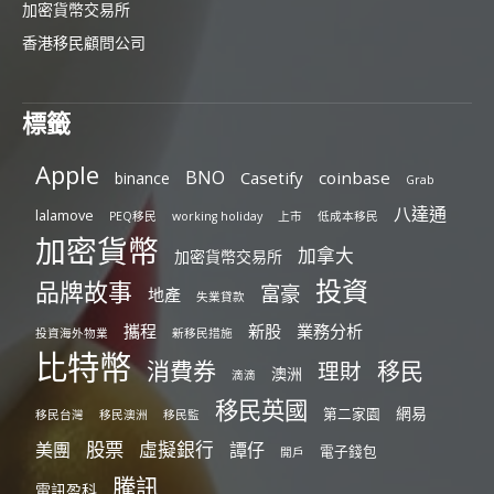
加密貨幣交易所
香港移民顧問公司
標籤
Apple
BNO
Casetify
coinbase
binance
Grab
八達通
lalamove
PEQ移民
working holiday
上市
低成本移民
加密貨幣
加拿大
加密貨幣交易所
投資
品牌故事
富豪
地產
失業貸款
攜程
新股
業務分析
投資海外物業
新移民措施
比特幣
消費券
移民
理財
澳洲
滴滴
移民英國
網易
第二家園
移民台灣
移民澳洲
移民監
股票
虛擬銀行
美團
譚仔
電子錢包
開戶
騰訊
電訊盈科