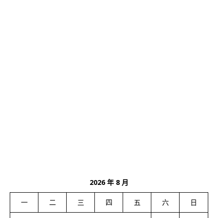
2026 年 8 月
一
二
三
四
五
六
日