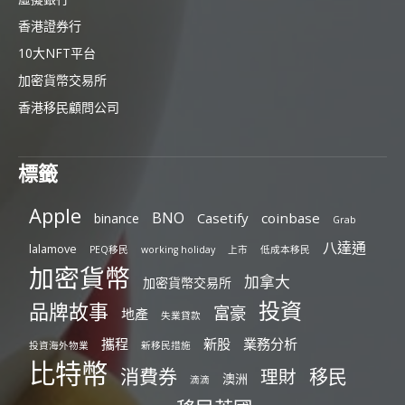
香港證券行
10大NFT平台
加密貨幣交易所
香港移民顧問公司
標籤
Apple
BNO
Casetify
coinbase
binance
Grab
八達通
lalamove
PEQ移民
working holiday
上市
低成本移民
加密貨幣
加拿大
加密貨幣交易所
投資
品牌故事
富豪
地產
失業貸款
攜程
新股
業務分析
投資海外物業
新移民措施
比特幣
消費券
移民
理財
澳洲
滴滴