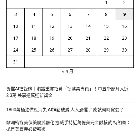
1
2
3
4
5
6
7
8
9
10
11
12
13
14
15
16
17
18
19
20
21
22
23
24
25
26
27
28
29
30
31
« 4 月
毋懼AI搶飯碗｜港鐵重賞招募「捉逃票專員」！中五學歷月入近
2.3萬 兼享過萬迎新獎金
1800萬桶油供應消失 AI神話破滅 人人恐懼了 應該何時貪婪？
歐洲密謀美債美股武器化 挪威手持近萬億美元金融核武 特朗普：
拋售美資產必遭報復