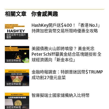
相關文章
你會感興趣
HashKey開戶送$400！「香港 No.1」
持牌加密貨幣交易所限時優惠全攻略
加密貨幣平台開戶
優惠
美國債務火山即將噴發？ 黃金死忠
Peter Schiff籲黃金結合區塊鏈技術 全
球經濟邁向「新金本位」
加密貨幣新聞
金融時報調查：特朗普迷因幣$TRUMP
成功割27億元韭菜
加密貨幣新聞
智庫擬瑞士國家儲備納入比特幣
加密貨幣新聞