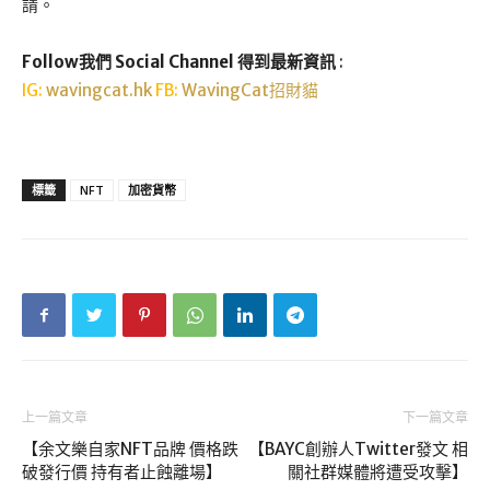
請。
Follow我們 Social Channel 得到最新資訊
:
IG:
wavingcat.hk
FB:
WavingCat招財貓
標籤
NFT
加密貨幣
上一篇文章
下一篇文章
【余文樂自家NFT品牌 價格跌
【BAYC創辦人Twitter發文 相
破發行價 持有者止蝕離場】
關社群媒體將遭受攻擊】