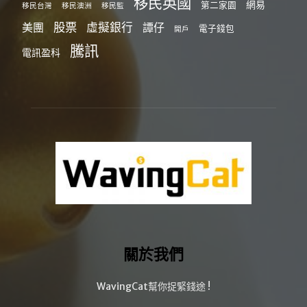
移民英國
網易
第二家園
移民台灣
移民澳洲
移民監
股票
虛擬銀行
美團
譚仔
電子錢包
開戶
騰訊
電訊盈科
關於我們
WavingCat幫你捉緊錢途 !