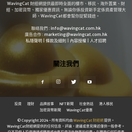
WavingCat 財經網提供最即時全面的樓市、移民、海外置業、財
經、加密貨幣、獨家優惠資訊。無論你係投資新手定係資產管理大
師，WavingCat都會幫你捉緊錢途。
聯絡我們 :
info@wavingcat.com.hk
廣告合作 :
marketing@wavingcat.com.hk
私隱聲明
|
條款及細則
|
內容授權
|
人才招聘
關注我們
投資
理財
品牌故事
NFT新聞
社會熱話
港人移民
加密貨幣新聞
WavingCat優惠
© Copyright 2024 - 所有資料均由
WavingCat 財經網
提供。
WavingCat財經網提供的任何信息，評論，建議或意見陳述僅供一般參考。