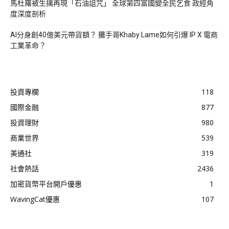
馬杜羅被生擒再現「石油詛咒」 全球第四富國變全民乞食 政經角
度深度剖析
AI分身創40億美元帶貨額？ 攤手哥Khaby Lame如何引爆 IP X 電商
工業革命？
投資專欄
118
國際金融
877
投資理財
980
商業世界
539
美通社
319
社會熱話
2436
加密貨幣平台開戶優惠
1
WavingCat優惠
107