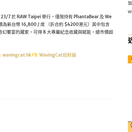
加
W
3/7 於 RAW Taipei 舉行，僅限持有 PhantaBear 及 We
價為新台幣 16,800 / 席 （折合約 $4200港元）其中包含
奇幻饗宴的藏家，可得 8 大專屬紀念收藏與賦能，總市價超
G:
wavingcat.hk
FB:
WavingCat招財貓