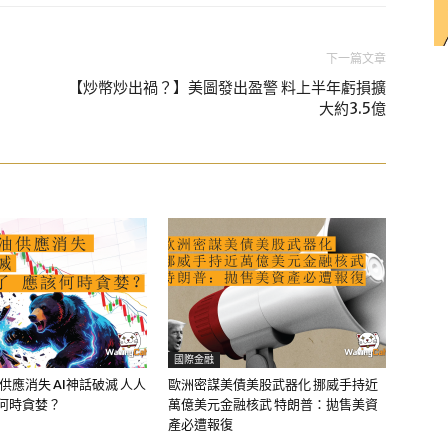
下一篇文章
【炒幣炒出禍？】美圖發出盈警 料上半年虧損擴
大約3.5億
國際金融
油供應消失 AI神話破滅 人人
歐洲密謀美債美股武器化 挪威手持近
該何時貪婪？
萬億美元金融核武 特朗普：拋售美資
產必遭報復