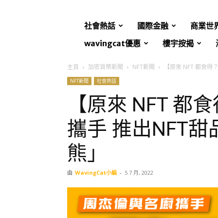
社會熱話
國際金融
商業世
wavingcat優惠
樓宇按揭
主頁
加密貨幣新聞
NFT新聞
【原來 NFT 都食得
NFT新聞
社會熱話
【原來 NFT 
攜手 推出NFT甜品 
熊」
由
WavingCat小編
-
5 7 月, 2022