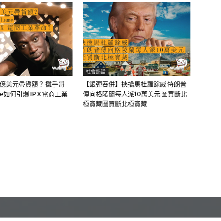
社會熱話
0億美元帶貨額？ 攤手哥
【銀彈吞併】挾擒馬杜羅餘威 特朗普
me如何引爆 IP X 電商工業
傳向格陵蘭每人派10萬美元 圖買斷北
極寶藏圖買斷北極寶藏