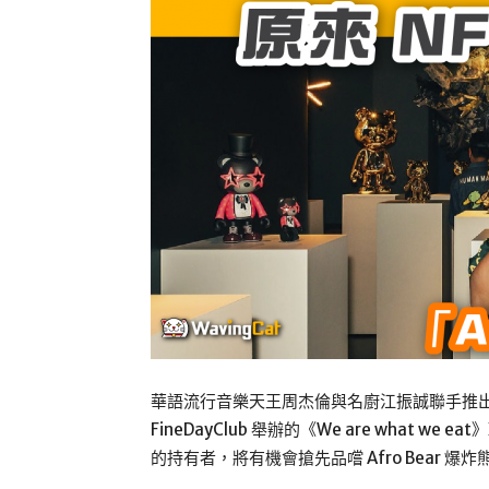
華語流行音樂天王周杰倫與名廚江振誠聯手推出 NFT
FineDayClub 舉辦的《We are what we
的持有者，將有機會搶先品嚐 Afro Bear 爆炸