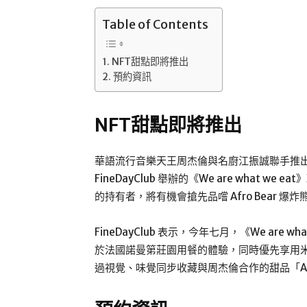
Table of Contents
NFT甜點即將推出
預約資訊
NFT甜點即將推出
華語流行音樂天王周杰倫與名廚江振誠聯手推出 NFT
FineDayClub 舉辦的《We are what we
的持有者，將有機會搶先品嚐 Afro Bear 爆炸
FineDayClub 表示，今年七月，《We are wh
於法國諾曼第莊園用餐的體驗，同時優先享用米芝
過視覺、味覺同步收藏與周杰倫合作的甜品「Afr