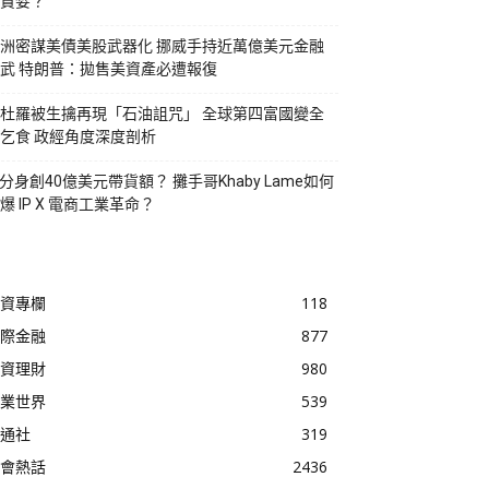
貪婪？
洲密謀美債美股武器化 挪威手持近萬億美元金融
武 特朗普：拋售美資產必遭報復
杜羅被生擒再現「石油詛咒」 全球第四富國變全
乞食 政經角度深度剖析
I分身創40億美元帶貨額？ 攤手哥Khaby Lame如何
爆 IP X 電商工業革命？
資專欄
118
際金融
877
資理財
980
業世界
539
通社
319
會熱話
2436