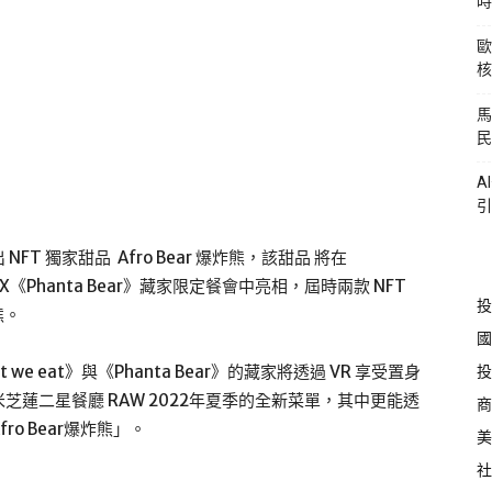
時
歐
核
馬
民
A
引
 獨家甜品 Afro Bear 爆炸熊，該甜品 將在
 eat》X《Phanta Bear》藏家限定餐會中亮相，屆時兩款 NFT
投
熊。
國
投
at we eat》與《Phanta Bear》的藏家將透過 VR 享受置身
蓮二星餐廳 RAW 2022年夏季的全新菜單，其中更能透
商
o Bear爆炸熊」。
美
社