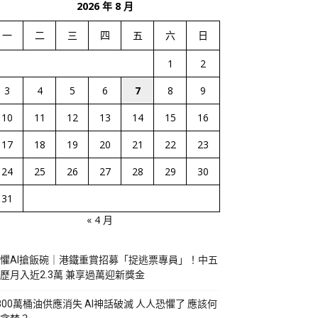
2026 年 8 月
一
二
三
四
五
六
日
1
2
3
4
5
6
7
8
9
10
11
12
13
14
15
16
17
18
19
20
21
22
23
24
25
26
27
28
29
30
31
« 4 月
懼AI搶飯碗｜港鐵重賞招募「捉逃票專員」！中五
歷月入近2.3萬 兼享過萬迎新獎金
800萬桶油供應消失 AI神話破滅 人人恐懼了 應該何