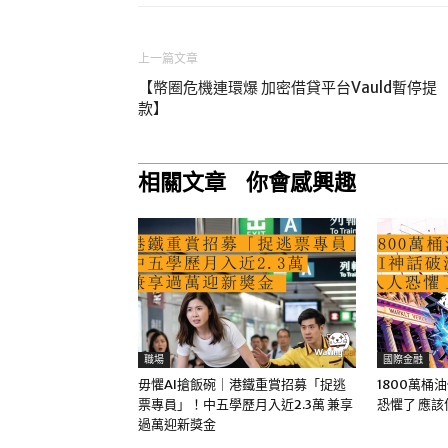
上一篇文章
【幣圈危機連環爆 加密借貸平台Vauld暫停提
款】
相關文章
你會感興趣
職場
國際金融
毋懼AI搶飯碗｜港鐵重賞招募「捉逃
1800萬桶
票專員」！中五學歷月入近2.3萬 兼享
恐懼了 應
過萬迎新獎金