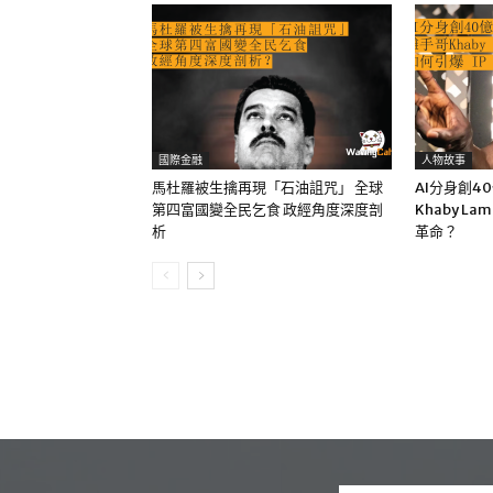
國際金融
人物故事
馬杜羅被生擒再現「石油詛咒」 全球
AI分身創4
第四富國變全民乞食 政經角度深度剖
Khaby La
析
革命？