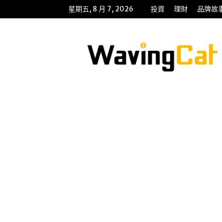
星期五, 8 月 7, 2026
投資
理財
品牌故
WavingCat
招
財
貓