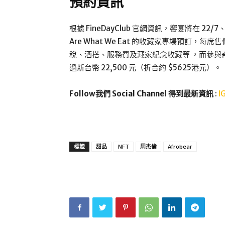
預約資訊
根據 FineDayClub 官網資訊，饗宴將在 22/7、2
Are What We Eat 的收藏家專場預訂，每席售
稅、酒搭、服務費及藏家紀念收藏等 ，而參與
過新台幣 22,500 元（折合約 $5625港元）。
Follow我們 Social Channel 得到最新資訊
:
I
標籤
甜品
NFT
周杰倫
Afrobear