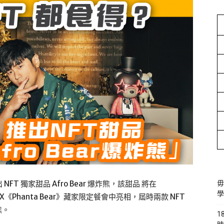
 獨家甜品 Afro Bear 爆炸熊，該甜品 將在
毋
學
 eat》X《Phanta Bear》藏家限定餐會中亮相，屆時兩款 NFT
熊。
1