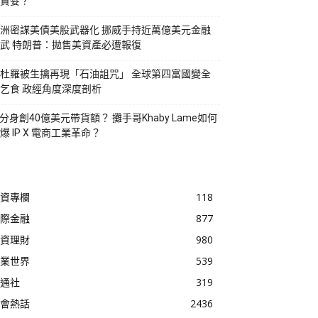
貪婪？
洲密謀美債美股武器化 挪威手持近萬億美元金融
武 特朗普：拋售美資產必遭報復
杜羅被生擒再現「石油詛咒」 全球第四富國變全
乞食 政經角度深度剖析
I分身創40億美元帶貨額？ 攤手哥Khaby Lame如何
爆 IP X 電商工業革命？
資專欄
118
際金融
877
資理財
980
業世界
539
通社
319
會熱話
2436