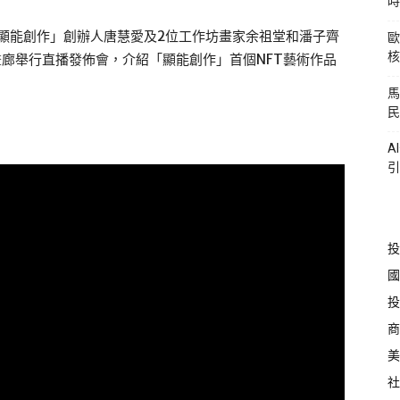
時
「顯能創作」創辦人唐慧愛及2位工作坊畫家余祖堂和潘子齊
歐
核
高畫廊舉行直播發佈會，介紹「顯能創作」首個NFT藝術作品
馬
民
A
引
投
國
投
商
美
社