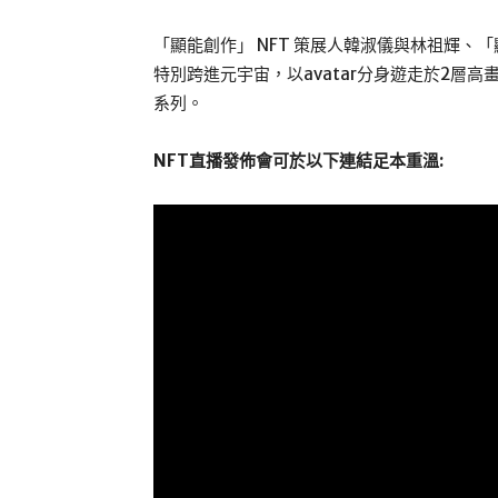
「顯能創作」 NFT 策展人韓淑儀與林祖輝、
特別跨進元宇宙，以avatar分身遊走於2層
系列。
NFT
直播發佈會可於以下連結足本重溫
: