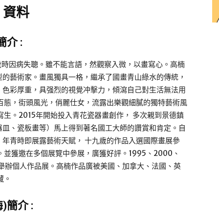
 資料
簡介
:
三歲時因病失聰。雖不能言語，然觀察入微，以畫寫心。高楠
型的藝術家。畫風獨具一格，繼承了國畫青山綠水的傳統，
。色彩厚重，具强烈的視覺冲擊力，傾瀉自己對生活無法用
百態，街頭風光，俏麗仕女，流露出樂觀細膩的獨特藝術風
生。2015年開始投入青花瓷器畫創作， 多次親到景德鎮
 器皿、瓷板畫等）馬上得到著名國工大師的讚賞和肯定。自
年青時即展露藝術天賦， 十九歲的作品入選國際畫展參
並獲邀在多個展覽中參展，廣獲好評。1995、2000、
8年在香港舉辦個人作品展。高楠作品廣被美國、加拿大、法國、英
藏。
梅
)
簡介
: