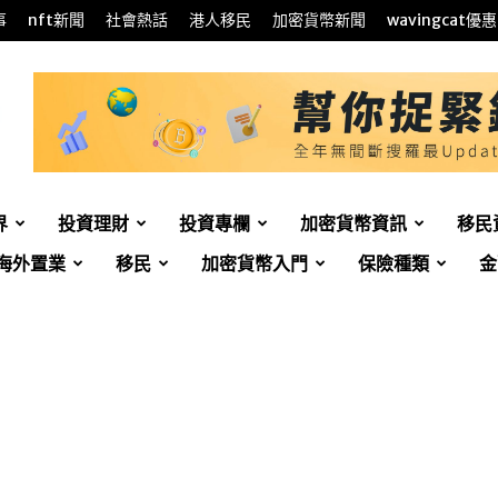
事
nft新聞
社會熱話
港人移民
加密貨幣新聞
wavingcat優惠
界
投資理財
投資專欄
加密貨幣資訊
移民
海外置業
移民
加密貨幣入門
保險種類
金