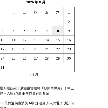
2026 年 8 月
一
二
三
四
五
六
日
1
2
3
4
5
6
7
8
9
10
11
12
13
14
15
16
17
18
19
20
21
22
23
24
25
26
27
28
29
30
31
« 4 月
懼AI搶飯碗｜港鐵重賞招募「捉逃票專員」！中五
歷月入近2.3萬 兼享過萬迎新獎金
800萬桶油供應消失 AI神話破滅 人人恐懼了 應該何