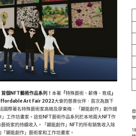
 首個NFT藝術作品系列！
本著
「
特殊藝術、薪傳、育成
」
ffordable Art Fair 2022
大會的慈善伙伴
，
首次為旗下
括國際著名特殊藝術家高楠及廖東梅
，
「顯能創作」創作總
毋
作」工作坊畫家。這些NFT藝術作品系列於本地兩大NFT作
學
支持特殊藝術家的持續收入。「顯能創作」NFT的所有銷售收入除
1
的「顯能創作」藝術家和工作坊畫家。