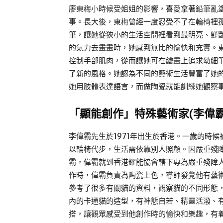
廖東梅小時候受姐姐的影響，喜愛拿著鉛筆亂
事。長大後，東梅曾經一度忍受不了在輪椅裡
筆，讓她從狹小的生活空間裡看到最明亮、鮮
的氣力去畫畫時，她感到無比的愉快和充實。
控制手部肌肉，從而讓她可在繪畫上追求幼細
了新的風格。她認為不同的藝術生活豐富了她
她用肢體表達語言，而做陶瓷就能訓練她觀察
「顯能創作」特殊藝術家
(
李偉
李偉霸先生於1971年出生於香港。一歲的時
以輪椅代步，生活需依靠別人照顧。因嚴重殘障
霸，偉霸就到香港耀能協會轄下專為嚴重殘障
作時，偉霸負責為陶瓷上色，導師發覺他有藝
參考了很多有關貓的資料，觀察貓的不同形態
內的卡通貓的造型，有神態自若、精靈活潑、
搭，讓觀眾感受到他創作時的愉快和樂趣，有着