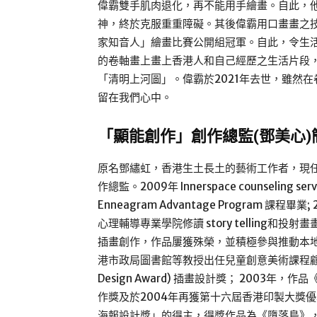
偉霸雙手肌肉退化，再不能用手繪畫。自此，
神，終於克服重重障礙。其後偉霸用口畫畫之技
家知音人」繪畫比賽公開組冠軍。自此，令生
的卷軸畫上畫上香港人和自己經歷之生活片段，
「清明上河圖」。偉霸於2021年去世，雖然
留在我們心中。
「顯能創作」創作總監(鄧美心)簡
原名鄧繡虹，香港生土長土的藝術工作者，現
作總監。2009年 Innerspace counseling serv
Enneagram Advantage Program 課程畢業; 2
心理輔導專業學院修讀 story telling和
插畫創作，作品屢獲殊榮，並積極參與推動本地
港市政局圖書館等教授出任兒童創意美術課程顧問。鄧氏曾
Design Award) 插畫設計獎； 200
作獎及於2004年再獲第十六屆香港印製大獎優
海報設計獎」的得主，得獎作品為《墮落鳥》，