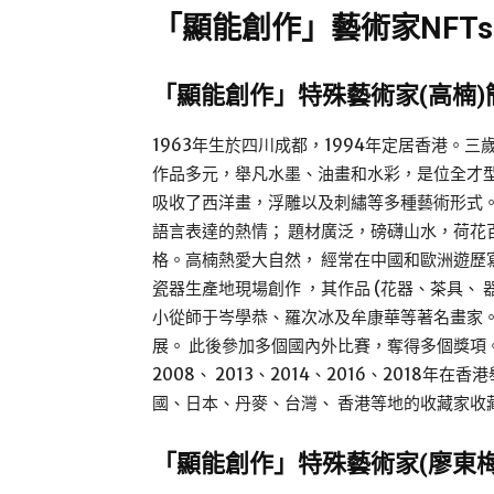
「顯能創作」藝術家NFTs
「顯能創作」特殊藝術家
(
高楠
)
1963年生於四川成都，1994年定居香港。
作品多元，舉凡水墨、油畫和水彩，是位全才
吸收了西洋畫，浮雕以及刺繡等多種藝術形式
語言表達的熱情； 題材廣泛，磅礴山水，荷花
格。高楠熱愛大自然， 經常在中國和歐洲遊歷寫
瓷器生產地現場創作 ，其作品 (花器、茶具、
小從師于岑學恭、羅次冰及牟康華等著名畫家。
展。 此後參加多個國內外比賽，奪得多個獎項。
2008、 2013、2014、2016、201
國、日本、丹麥、台灣、 香港等地的收藏家收
「顯能創作」特殊藝術家
(
廖東