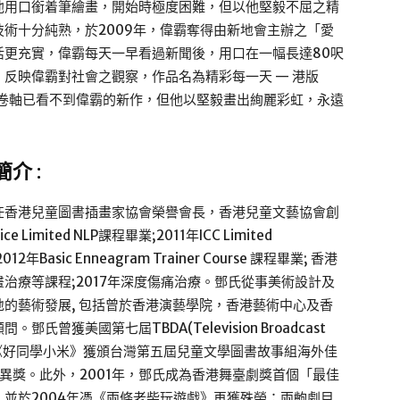
他用口銜着筆繪畫，開始時極度困難，但以他堅毅不屈之精
術十分純熟，於2009年，偉霸奪得由新地會主辦之「愛
活更充實，偉霸每天一早看過新聞後，用口在一幅長達80呎
反映偉霸對社會之觀察，作品名為精彩每一天 — 港版
在卷軸已看不到偉霸的新作，但他以堅毅畫出絢麗彩虹，永遠
介 :
任香港兒童圖書插畫家協會榮譽會長，香港兒童文藝協會創
ice Limited NLP課程畢業;2011年ICC Limited
012年Basic Enneagram Trainer Course 課程畢業; 香港
投射畫畫治療等課程;2017年深度傷痛治療。鄧氏從事美術設計及
的藝術發展, 包括曾於香港演藝學院，香港藝術中心及香
獲美國第七屆TBDA(Television Broadcast
3年，作品《好同學小米》獲頒台灣第五屆兒童文學圖書故事組海外佳
異獎。此外，2001年，鄧氏成為香港舞臺劇獎首個「最佳
並於2004年憑《兩條老柴玩遊戲》再獲殊榮；兩齣劇目