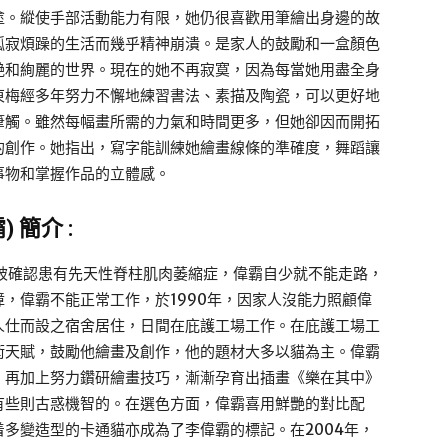
塗。縱使手部活動能力有限，她仍很喜歡用筆繪出身邊的故
孤寂煩躁的生活而幾乎精神崩潰。是家人的鼓勵和一盒顏色
艷和絢麗的世界。現在的她不再寂寞，因為每當她用盡全身
東梅經多年努力不懈地練習書法、素描及陶瓷，可以更好地
筆觸。雖然每幅畫所需的力氣和時間更多，但她卻因而開拓
的創作。她指出，寫字能訓練她繪畫線條的準確度，舞蹈讓
事物和掌握作品的立體感。
霸
)
簡介
:
候被確認患有先天性脊柱肌肉萎縮症，偉霸自少就不能走路，
，偉霸不能正常工作，於1990年，因家人沒能力照顧偉
人仕而設之宿舍居住，日間在庇護工場工作。在庇護工場工
術天賦，鼓勵他繪畫及創作，他的題材大多以貓為主。偉霸
，再加上努力鑽研繪畫技巧，漸漸孕育出插畫《樂在其中》
有些則古惑機智的。在選色方面，偉霸喜用鮮艷的對比配
多變造型的卡通貓亦成為了李偉霸的標記。在2004年，