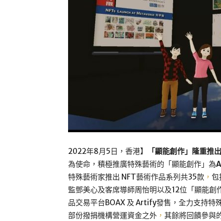
2022年8月5日，香港】
「顯能創作」隆重推出
為使命，積極推廣特殊藝術的「顯能創作」為
A
特殊藝術家推出 NFT藝術作品系列共35款
，
包
監鄧美心及客席導師周怡明以及12位「顯能創
品交易平台BOAX 及 Artify發售，全力
部份撥捐機構營運資金之外
，
其餘將回饋參與