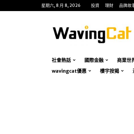
星期六, 8 月 8, 2026
投資
理財
品牌故
WavingCat
招
財
貓
社會熱話
國際金融
商業世
wavingcat優惠
樓宇按揭