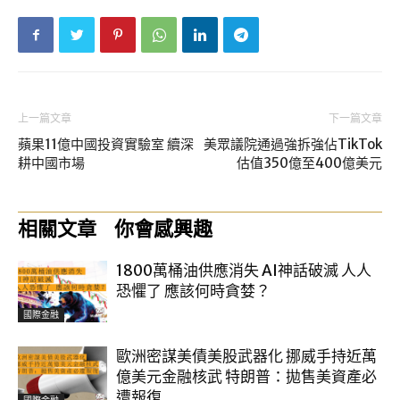
上一篇文章
下一篇文章
蘋果11億中國投資實驗室 續深
美眾議院通過強拆強佔TikTok
耕中國市場
估值350億至400億美元
相關文章
你會感興趣
1800萬桶油供應消失 AI神話破滅 人人
恐懼了 應該何時貪婪？
國際金融
歐洲密謀美債美股武器化 挪威手持近萬
億美元金融核武 特朗普：拋售美資產必
遭報復