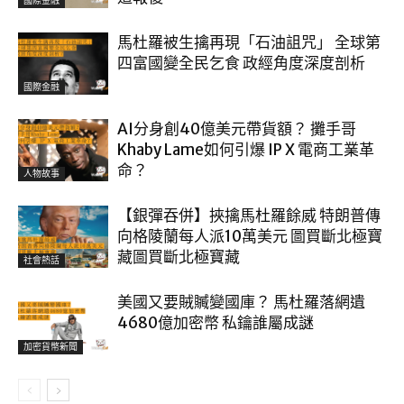
國際金融
馬杜羅被生擒再現「石油詛咒」 全球第
四富國變全民乞食 政經角度深度剖析
國際金融
AI分身創40億美元帶貨額？ 攤手哥
Khaby Lame如何引爆 IP X 電商工業革
命？
人物故事
【銀彈吞併】挾擒馬杜羅餘威 特朗普傳
向格陵蘭每人派10萬美元 圖買斷北極寶
藏圖買斷北極寶藏
社會熱話
美國又要賊贓變國庫？ 馬杜羅落網遺
4680億加密幣 私鑰誰屬成謎
加密貨幣新聞