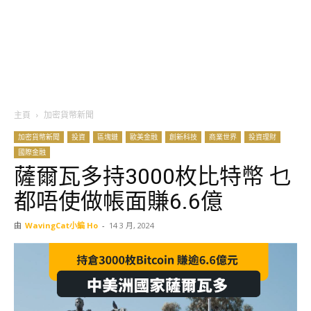
主頁
加密貨幣新聞
加密貨幣新聞
投資
區塊鏈
歐美金融
創新科技
商業世界
投資理財
國際金融
薩爾瓦多持3000枚比特幣 乜
都唔使做帳面賺6.6億
由
WavingCat小編 Ho
-
14 3 月, 2024