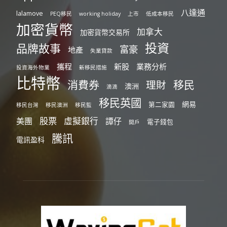
八達通
lalamove
PEQ移民
working holiday
上市
低成本移民
加密貨幣
加拿大
加密貨幣交易所
投資
品牌故事
富豪
地產
失業貸款
攜程
新股
業務分析
投資海外物業
新移民措施
比特幣
消費券
移民
理財
澳洲
滴滴
移民英國
網易
第二家園
移民台灣
移民澳洲
移民監
股票
虛擬銀行
美團
譚仔
電子錢包
開戶
騰訊
電訊盈科