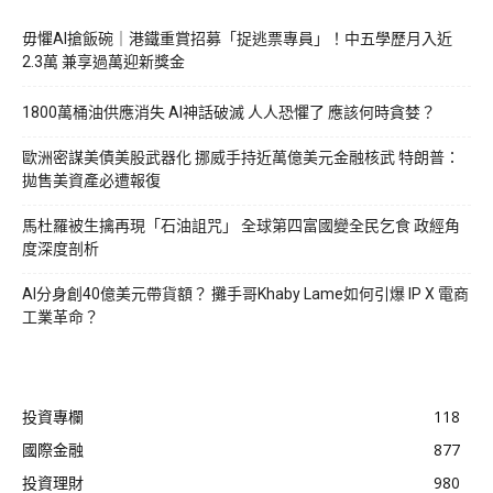
毋懼AI搶飯碗｜港鐵重賞招募「捉逃票專員」！中五學歷月入近
2.3萬 兼享過萬迎新獎金
1800萬桶油供應消失 AI神話破滅 人人恐懼了 應該何時貪婪？
歐洲密謀美債美股武器化 挪威手持近萬億美元金融核武 特朗普：
拋售美資產必遭報復
馬杜羅被生擒再現「石油詛咒」 全球第四富國變全民乞食 政經角
度深度剖析
AI分身創40億美元帶貨額？ 攤手哥Khaby Lame如何引爆 IP X 電商
工業革命？
投資專欄
118
國際金融
877
投資理財
980