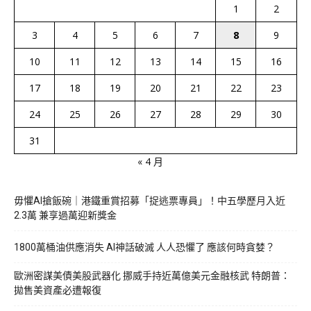
1
2
3
4
5
6
7
8
9
10
11
12
13
14
15
16
17
18
19
20
21
22
23
24
25
26
27
28
29
30
31
« 4 月
毋懼AI搶飯碗｜港鐵重賞招募「捉逃票專員」！中五學歷月入近
2.3萬 兼享過萬迎新獎金
1800萬桶油供應消失 AI神話破滅 人人恐懼了 應該何時貪婪？
歐洲密謀美債美股武器化 挪威手持近萬億美元金融核武 特朗普：
拋售美資產必遭報復