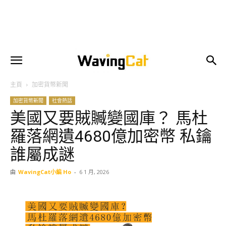
主頁
加密貨幣新聞
加密貨幣新聞
社會熱話
美國又要賊贓變國庫？ 馬杜
羅落網遺4680億加密幣 私鑰
誰屬成謎
由
WavingCat小編 Ho
-
6 1 月, 2026