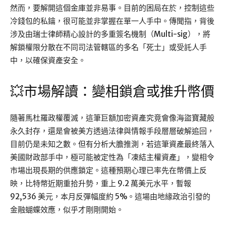
然而，要解開這個金庫並非易事。目前的困局在於，控制這些
冷錢包的私鑰，很可能並非掌握在單一人手中。傳聞指，背後
涉及由瑞士律師精心設計的多重簽名機制（Multi-sig），將
解鎖權限分散在不同司法管轄區的多名「死士」或受託人手
中，以確保資產安全。
💥市場解讀：變相鎖倉或推升幣價
隨著馬杜羅政權覆滅，這筆巨額加密資產究竟會像海盜寶藏般
永久封存，還是會被美方透過法律與情報手段層層破解追回，
目前仍是未知之數。但有分析大膽推測，若這筆資產最終落入
美國財政部手中，極可能被定性為「凍結主權資產」，變相令
市場出現長期的供應鎖定。這種預期心理已率先在幣價上反
映，比特幣近期重拾升勢，重上 9.2 萬美元水平，暫報
92,536 美元，本月反彈幅度約 5%。這場由地緣政治引發的
金融蝴蝶效應，似乎才剛剛開始。