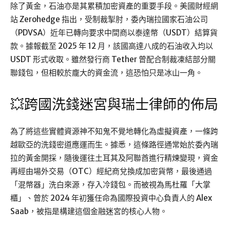
除了黃金，石油亦是其累積加密資產的重要手段。美國財經網
站 Zerohedge 指出，受制裁掣肘，委內瑞拉國家石油公司
（PDVSA）近年已轉向要求中間商以泰達幣（USDT）結算貨
款。據報截至 2025 年 12 月，該國高達八成的石油收入均以
USDT 形式收取。雖然發行商 Tether 曾配合制裁凍結部分關
聯錢包，但相較於龐大的資金流，這恐怕只是冰山一角。
💥跨國洗錢迷宮與瑞士律師的佈局
為了將這些實體資源神不知鬼不覺地轉化為虛擬資產，一條跨
越歐亞的洗錢密道應運而生。據悉，這條路徑通常始於委內瑞
拉的黃金開採，隨後運往土耳其及阿聯酋進行精煉變現，資金
再經由場外交易（OTC）經紀商兌換成加密貨幣，最後通過
「混幣器」洗白來源，存入冷錢包。而被視為馬杜羅「大掌
櫃」、曾於 2024 年初獲任命為國際投資中心負責人的 Alex
Saab，被指是構建這個金融迷宮的核心人物。