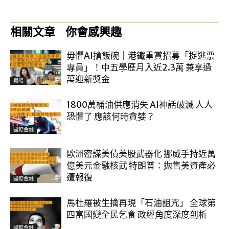
相關文章
你會感興趣
毋懼AI搶飯碗｜港鐵重賞招募「捉逃票
專員」！中五學歷月入近2.3萬 兼享過
萬迎新獎金
職場
1800萬桶油供應消失 AI神話破滅 人人
恐懼了 應該何時貪婪？
國際金融
歐洲密謀美債美股武器化 挪威手持近萬
億美元金融核武 特朗普：拋售美資產必
遭報復
國際金融
馬杜羅被生擒再現「石油詛咒」 全球第
四富國變全民乞食 政經角度深度剖析
國際金融