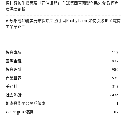
馬杜羅被生擒再現「石油詛咒」 全球第四富國變全民乞食 政經角
度深度剖析
AI分身創40億美元帶貨額？ 攤手哥Khaby Lame如何引爆 IP X 電商
工業革命？
投資專欄
118
國際金融
877
投資理財
980
商業世界
539
美通社
319
社會熱話
2436
加密貨幣平台開戶優惠
1
WavingCat優惠
107