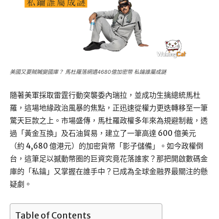
美國又要賊贓變國庫？ 馬杜羅落網遺4680億加密幣 私鑰誰屬成謎
隨著美軍採取雷霆行動突襲委內瑞拉，並成功生擒總統馬杜
羅，這場地緣政治風暴的焦點，正迅速從權力更迭轉移至一筆
驚天巨款之上。市場盛傳，馬杜羅政權多年來為規避制裁，透
過「黃金互換」及石油貿易，建立了一筆高達 600 億美元
（約 4,680 億港元）的加密貨幣「影子儲備」。如今政權倒
台，這筆足以撼動幣圈的巨資究竟花落誰家？那把開啟數碼金
庫的「私鑰」又掌握在誰手中？已成為全球金融界最關注的懸
疑劇。
Table of Contents