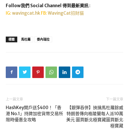
Follow我們 Social Channel 得到最新資訊
:
IG:
wavingcat.hk
FB:
WavingCat招財貓
標籤
馬杜羅
委內瑞拉
上一篇文章
下一篇文章
HashKey開戶送$400！「香
【銀彈吞併】挾擒馬杜羅餘威
港 No.1」持牌加密貨幣交易所
特朗普傳向格陵蘭每人派10萬
限時優惠全攻略
美元 圖買斷北極寶藏圖買斷北
極寶藏