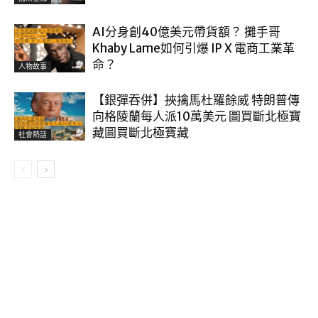
AI分身創40億美元帶貨額？ 攤手哥
Khaby Lame如何引爆 IP X 電商工業革
命？
人物故事
【銀彈吞併】挾擒馬杜羅餘威 特朗普傳
向格陵蘭每人派10萬美元 圖買斷北極寶
藏圖買斷北極寶藏
社會熱話