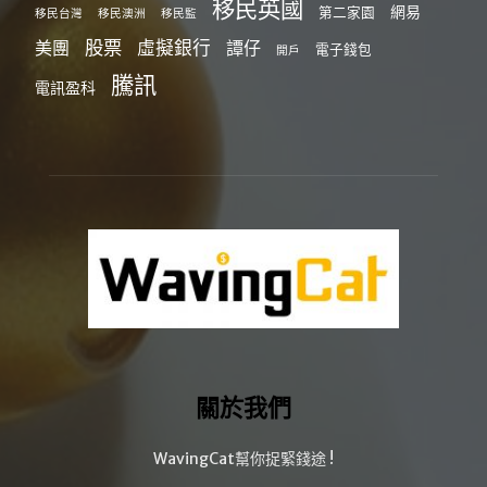
移民英國
網易
第二家園
移民台灣
移民澳洲
移民監
股票
虛擬銀行
美團
譚仔
電子錢包
開戶
騰訊
電訊盈科
關於我們
WavingCat幫你捉緊錢途 !