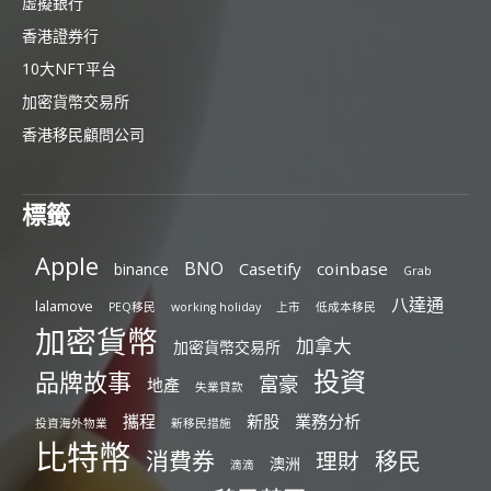
虛擬銀行
香港證券行
10大NFT平台
加密貨幣交易所
香港移民顧問公司
標籤
Apple
BNO
Casetify
coinbase
binance
Grab
八達通
lalamove
PEQ移民
working holiday
上市
低成本移民
加密貨幣
加拿大
加密貨幣交易所
投資
品牌故事
富豪
地產
失業貸款
攜程
新股
業務分析
投資海外物業
新移民措施
比特幣
消費券
移民
理財
澳洲
滴滴