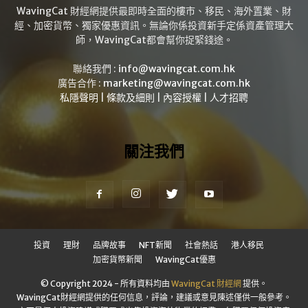
WavingCat 財經網提供最即時全面的樓市、移民、海外置業、財
經、加密貨幣、獨家優惠資訊。無論你係投資新手定係資產管理大
師，WavingCat都會幫你捉緊錢途。
聯絡我們 :
info@wavingcat.com.hk
廣告合作 :
marketing@wavingcat.com.hk
私隱聲明
|
條款及細則
|
內容授權
|
人才招聘
關注我們
投資
理財
品牌故事
NFT新聞
社會熱話
港人移民
加密貨幣新聞
WavingCat優惠
© Copyright 2024 - 所有資料均由
WavingCat 財經網
提供。
WavingCat財經網提供的任何信息，評論，建議或意見陳述僅供一般參考。