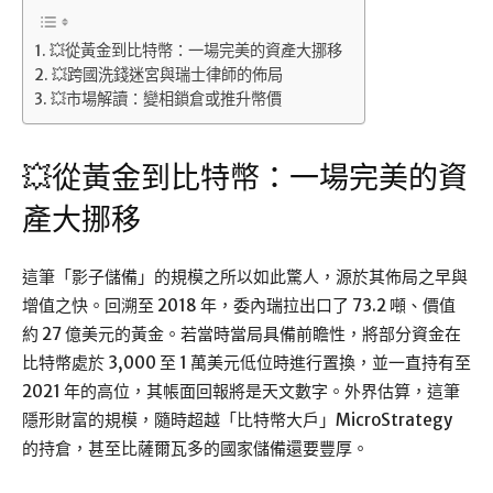
💥從黃金到比特幣：一場完美的資產大挪移
💥跨國洗錢迷宮與瑞士律師的佈局
💥市場解讀：變相鎖倉或推升幣價
💥從黃金到比特幣：一場完美的資
產大挪移
這筆「影子儲備」的規模之所以如此驚人，源於其佈局之早與
增值之快。回溯至 2018 年，委內瑞拉出口了 73.2 噸、價值
約 27 億美元的黃金。若當時當局具備前瞻性，將部分資金在
比特幣處於 3,000 至 1 萬美元低位時進行置換，並一直持有至
2021 年的高位，其帳面回報將是天文數字。外界估算，這筆
隱形財富的規模，隨時超越「比特幣大戶」MicroStrategy
的持倉，甚至比薩爾瓦多的國家儲備還要豐厚。