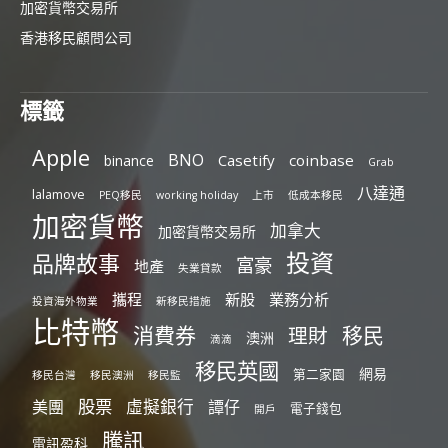
加密貨幣交易所
香港移民顧問公司
標籤
Apple
BNO
Casetify
coinbase
binance
Grab
八達通
lalamove
PEQ移民
working holiday
上市
低成本移民
加密貨幣
加拿大
加密貨幣交易所
投資
品牌故事
富豪
地產
失業貸款
攜程
新股
業務分析
投資海外物業
新移民措施
比特幣
消費券
移民
理財
澳洲
滴滴
移民英國
網易
第二家園
移民台灣
移民澳洲
移民監
股票
虛擬銀行
美團
譚仔
電子錢包
開戶
騰訊
電訊盈科