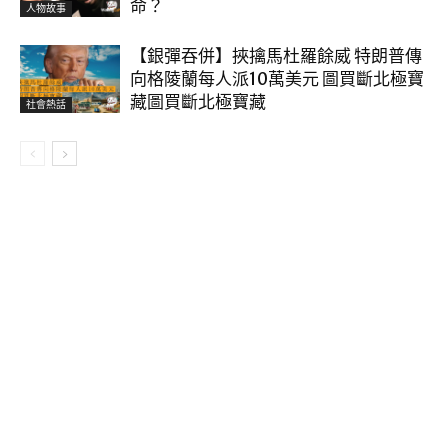
命？
人物故事
【銀彈吞併】挾擒馬杜羅餘威 特朗普傳
向格陵蘭每人派10萬美元 圖買斷北極寶
藏圖買斷北極寶藏
社會熱話