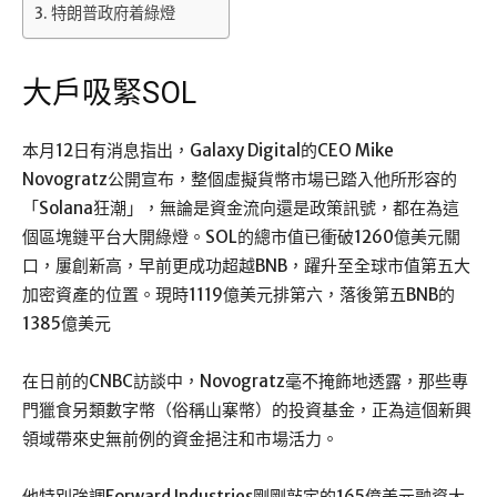
特朗普政府着綠燈
大戶吸緊SOL
本月12日有消息指出，Galaxy Digital的CEO Mike
Novogratz公開宣布，整個虛擬貨幣市場已踏入他所形容的
「Solana狂潮」，無論是資金流向還是政策訊號，都在為這
個區塊鏈平台大開綠燈。SOL的總市值已衝破1260億美元關
口，屢創新高，早前更成功超越BNB，躍升至全球市值第五大
加密資產的位置。現時1119億美元排第六，落後第五BNB的
1385億美元
在日前的CNBC訪談中，Novogratz毫不掩飾地透露，那些專
門獵食另類數字幣（俗稱山寨幣）的投資基金，正為這個新興
領域帶來史無前例的資金挹注和市場活力。
他特別強調Forward Industries剛剛敲定的165億美元融資大