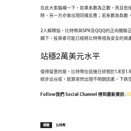
在此大家腦補一下，如果系數為正數，而且愈
時，另一方亦會出現同樣反應；若系數為負數
2人解釋指，比特幣與SPX及QQQ的正向關
續下，投資者可能已經將比特幣視為安全的資
站穩2萬美元水平
值得留意的是，比特幣在這幾日徘徊於1.8至1
經步出谷底，就算突然出現不明朗因素，下跌
Follow我們 Social Channel 得到最新資訊
:
I
標籤
比特幣