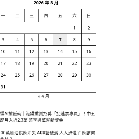
2026 年 8 月
一
二
三
四
五
六
日
1
2
3
4
5
6
7
8
9
10
11
12
13
14
15
16
17
18
19
20
21
22
23
24
25
26
27
28
29
30
31
« 4 月
懼AI搶飯碗｜港鐵重賞招募「捉逃票專員」！中五
歷月入近2.3萬 兼享過萬迎新獎金
800萬桶油供應消失 AI神話破滅 人人恐懼了 應該何