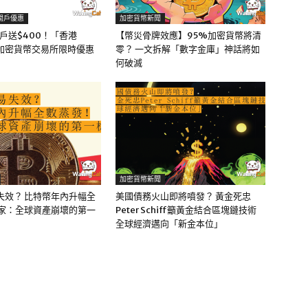
開戶優惠
加密貨幣新聞
y開戶送$400！「香港
【幣災骨牌效應】95%加密貨幣將清
牌加密貨幣交易所限時優惠
零？ 一文拆解「數字金庫」神話將如
何破滅
加密貨幣新聞
失效？ 比特幣年內升幅全
美國債務火山即將噴發？ 黃金死忠
專家：全球資產崩壞的第一
Peter Schiff籲黃金結合區塊鏈技術
全球經濟邁向「新金本位」