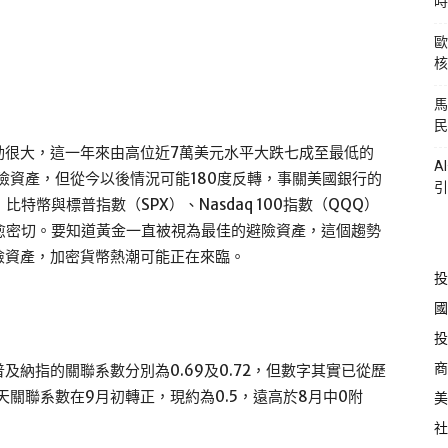
時
歐
核
馬
民
動很大，這一年來由高位近7萬美元水平大跌七成至最低的
A
避險資產，但從今以後情況可能180度反轉，事關美國銀行的
引
近發現，比特幣與標普指數（SPX）、Nasdaq 100指數（QQQ）
愈密切。要知道黃金一直被視為最佳的避險資產，這個趨勢
險資產，加密貨幣熱潮可能正在來臨。
投
國
投
商
納指的關聯系數分別為0.69及0.72，但數字其實已從歷
關聯系數在9月初轉正，現約為0.5，遠高於8月中0附
美
社