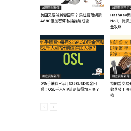
加密貨幣新聞
加密貨幣平台
美國又要賊贓變國庫？ 馬杜羅落網遺
HashKe
4680億加密幣 私鑰誰屬成謎
No.1」持
全攻略
加密貨幣新聞
加密貨幣新聞
0%手續費+每月$258USD現金回
特朗普交易
贈：OSL千人VIP計劃值得加入嗎？
數蒸發！ 
槍