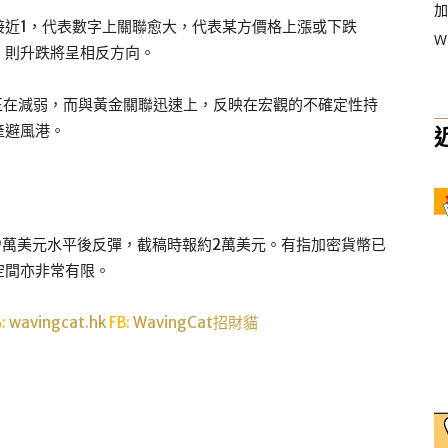
加
接近1，代表數字上關聯愈大，代表某方價格上漲或下跌
W
，則升跌將呈相反方向。
聯正在減弱，而與黃金關聯迅速上，反映在宏觀的不確定性持
產避風港。
.9萬美元水平後反彈，截稿時報約2萬美元。有指加密貨幣已
空間亦非常有限。
G:
wavingcat.hk
FB:
WavingCat招財貓