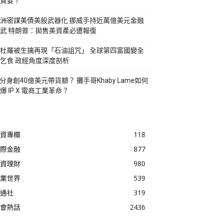
貪婪？
洲密謀美債美股武器化 挪威手持近萬億美元金融
武 特朗普：拋售美資產必遭報復
杜羅被生擒再現「石油詛咒」 全球第四富國變全
乞食 政經角度深度剖析
I分身創40億美元帶貨額？ 攤手哥Khaby Lame如何
爆 IP X 電商工業革命？
資專欄
118
際金融
877
資理財
980
業世界
539
通社
319
會熱話
2436