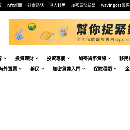
事
nft新聞
社會熱話
港人移民
加密貨幣新聞
wavingcat優惠
界
投資理財
投資專欄
加密貨幣資訊
移民
海外置業
移民
加密貨幣入門
保險種類
金