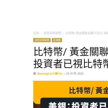
主頁
加密貨幣新聞
比特幣/ 黃金關聯系數升至0.5
加密貨幣新聞
區塊鏈
比特幣/ 黃金關聯
投資者已視比特
由
WavingCat小編 Ho
-
26 10 月, 2022