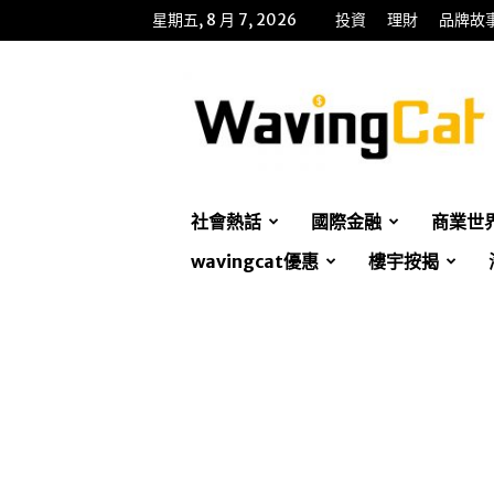
星期五, 8 月 7, 2026
投資
理財
品牌故
WavingCat
招
財
貓
社會熱話
國際金融
商業世
wavingcat優惠
樓宇按揭