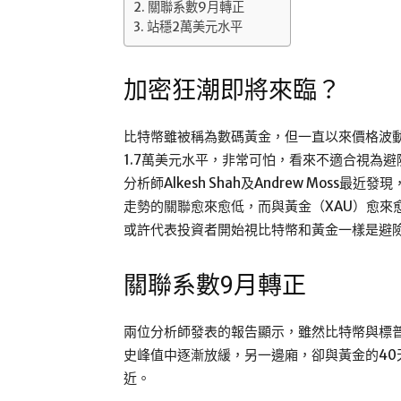
關聯系數9月轉正
站穩2萬美元水平
加密狂潮即將來臨？
比特幣雖被稱為數碼黃金，但一直以來價格波
1.7萬美元水平，非常可怕，看來不適合視為
分析師Alkesh Shah及Andrew Moss最
走勢的關聯愈來愈低，而與黃金（XAU）愈來
或許代表投資者開始視比特幣和黃金一樣是避
關聯系數9月轉正
兩位分析師發表的報告顯示，雖然比特幣與標普及
史峰值中逐漸放緩，另一邊廂，卻與黃金的40天
近。