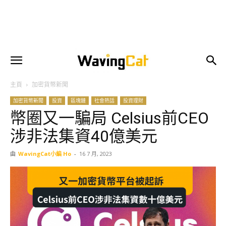
主頁
加密貨幣新聞
加密貨幣新聞
投資
區塊鏈
社會熱話
投資理財
幣圈又一騙局 Celsius前CEO
涉非法集資40億美元
由
WavingCat小編 Ho
-
16 7 月, 2023