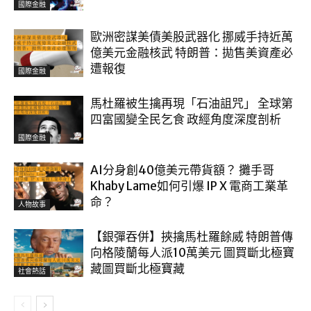
國際金融
歐洲密謀美債美股武器化 挪威手持近萬
億美元金融核武 特朗普：拋售美資產必
遭報復
國際金融
馬杜羅被生擒再現「石油詛咒」 全球第
四富國變全民乞食 政經角度深度剖析
國際金融
AI分身創40億美元帶貨額？ 攤手哥
Khaby Lame如何引爆 IP X 電商工業革
命？
人物故事
【銀彈吞併】挾擒馬杜羅餘威 特朗普傳
向格陵蘭每人派10萬美元 圖買斷北極寶
藏圖買斷北極寶藏
社會熱話