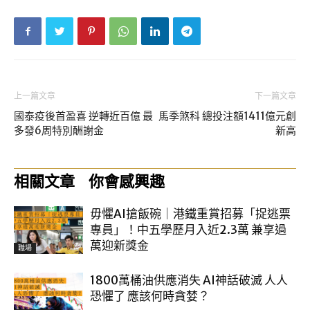
上一篇文章
下一篇文章
國泰疫後首盈喜 逆轉近百億 最
馬季煞科 總投注額1411億元創
多發6周特別酬謝金
新高
相關文章
你會感興趣
毋懼AI搶飯碗｜港鐵重賞招募「捉逃票
專員」！中五學歷月入近2.3萬 兼享過
萬迎新獎金
職場
1800萬桶油供應消失 AI神話破滅 人人
恐懼了 應該何時貪婪？