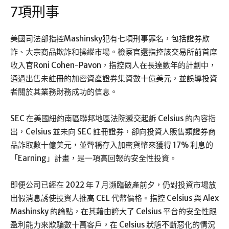
7項刑事
美國司法部指控Mashinsky犯有七項刑事罪名，包括證券欺
詐、大宗商品欺詐和操縱市場。檢察官還指控該交易所前首席
收入官Roni Cohen-Pavon，指控兩人在長達數年的計劃中，
通過出售未註冊的加密資產證券集資數十億美元，並誤導投資
者關於其業務財務成功的信息。
SEC 在美國紐約南區聯邦地區法院遞交起訴 Celsius 的內容指
出，Celsius 並未向 SEC 註冊證券，卻向投資人販售類證券商
品詐取數十億美元，並聲稱存入加密貨幣來獲得 17% 利息的
「Earning」計畫，是一項高回報的安全性投資。
即便公司已經在 2022 年 7 月瀕臨破產前夕，仍對投資市場放
出假消息誘使投資人推高 CEL 代幣價格。指控 Celsius 與 Alex
Mashinsky 的論點，在其藉由誇大了 Celsius 平台的安全性跟
盈利能力來欺騙數十萬客戶，在 Celsius 狀態不斷惡化的情況