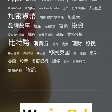
Grab
八達通
lalamove
PEQ移民
working holiday
上市
低成本移民
加密貨幣
加拿大
加密貨幣交易所
投資
品牌故事
富豪
地產
失業貸款
攜程
新股
業務分析
投資海外物業
新移民措施
比特幣
消費券
移民
理財
澳洲
滴滴
移民英國
網易
第二家園
移民台灣
移民澳洲
移民監
股票
虛擬銀行
美團
譚仔
電子錢包
開戶
騰訊
電訊盈科