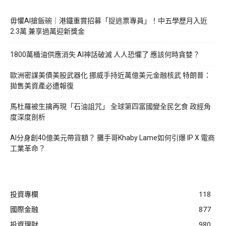
毋懼AI搶飯碗｜港鐵重賞招募「捉逃票專員」！中五學歷月入近
2.3萬 兼享過萬迎新獎金
1800萬桶油供應消失 AI神話破滅 人人恐懼了 應該何時貪婪？
歐洲密謀美債美股武器化 挪威手持近萬億美元金融核武 特朗普：
拋售美資產必遭報復
馬杜羅被生擒再現「石油詛咒」 全球第四富國變全民乞食 政經角
度深度剖析
AI分身創40億美元帶貨額？ 攤手哥Khaby Lame如何引爆 IP X 電商
工業革命？
投資專欄
118
國際金融
877
投資理財
980