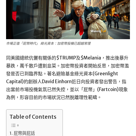
市場正值「屁幣時代」 綠光資本：加密幣投機已超越常理
同美國總統伉儷有關係的$TRUMP及$Melania，推出後暴升
暴跌，萬千散戶遭割韭菜。加密幣投資者開始反思，加密幣濫
發是否已到臨界點。著名避險基金綠光資本(Greenlight
Capital)的創辦人David Einhorn近日向投資者發出警告，指
出當前市場投機氣氛已然失控，並以「屁幣」(Fartcoin)現象
為例，形容目前的市場狀況已然脫離理性範疇。
Table of Contents
屁幣與屁話