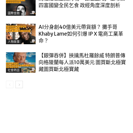
四富國變全民乞食 政經角度深度剖析
國際金融
AI分身創40億美元帶貨額？ 攤手哥
Khaby Lame如何引爆 IP X 電商工業革
命？
人物故事
【銀彈吞併】挾擒馬杜羅餘威 特朗普傳
向格陵蘭每人派10萬美元 圖買斷北極寶
藏圖買斷北極寶藏
社會熱話