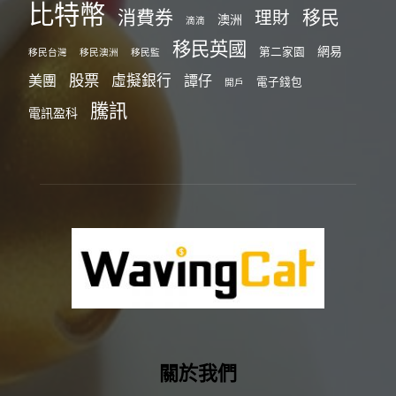
比特幣
消費券
移民
理財
澳洲
滴滴
移民英國
網易
第二家園
移民台灣
移民澳洲
移民監
股票
虛擬銀行
美團
譚仔
電子錢包
開戶
騰訊
電訊盈科
關於我們