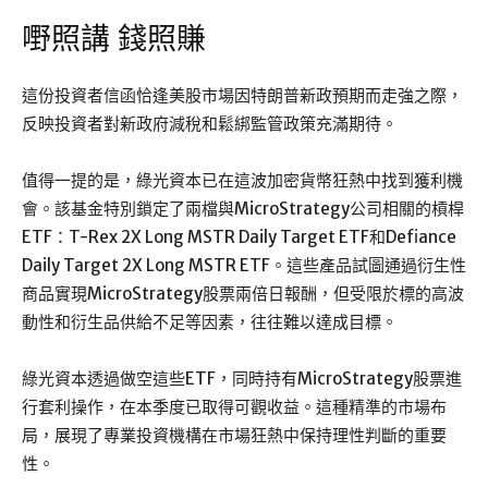
嘢照講 錢照賺
這份投資者信函恰逢美股市場因特朗普新政預期而走強之際，
反映投資者對新政府減稅和鬆綁監管政策充滿期待。
值得一提的是，綠光資本已在這波加密貨幣狂熱中找到獲利機
會。該基金特別鎖定了兩檔與MicroStrategy公司相關的槓桿
ETF：T-Rex 2X Long MSTR Daily Target ETF和Defiance
Daily Target 2X Long MSTR ETF。這些產品試圖通過衍生性
商品實現MicroStrategy股票兩倍日報酬，但受限於標的高波
動性和衍生品供給不足等因素，往往難以達成目標。
綠光資本透過做空這些ETF，同時持有MicroStrategy股票進
行套利操作，在本季度已取得可觀收益。這種精準的市場布
局，展現了專業投資機構在市場狂熱中保持理性判斷的重要
性。