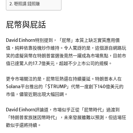
嘢照講 錢照賺
屁幣與屁話
David Einhorn特別提到，「屁幣」本質上缺乏實質應用價
值，純粹依靠投機炒作維持。令人驚訝的是，這個源自網路玩
笑的虛擬貨幣在特朗普當選後竟然一躍成為市場焦點，目前市
值已達驚人的17.7億美元，超越不少上市公司的規模。
更令市場關注的是，屁幣狂熱還在持續蔓延。特朗普本人在
Solana平台推出的「$TRUMP」代幣一度創下140億美元的
市值，儘管近期出現大幅回調。
David Einhorn評論道，市場似乎正從「屁幣時代」過渡到
「特朗普家族迷因幣時代」，未來發展雖難以預測，但這場狂
歡似乎還將持續。