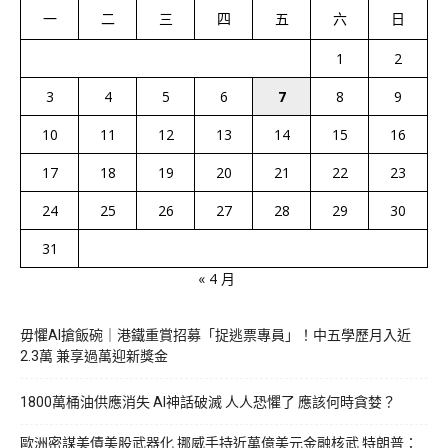
一
二
三
四
五
六
日
1
2
3
4
5
6
7
8
9
10
11
12
13
14
15
16
17
18
19
20
21
22
23
24
25
26
27
28
29
30
31
« 4 月
毋懼AI搶飯碗｜港鐵重賞招募「捉逃票專員」！中五學歷月入近
2.3萬 兼享過萬迎新獎金
1800萬桶油供應消失 AI神話破滅 人人恐懼了 應該何時貪婪？
歐洲密謀美債美股武器化 挪威手持近萬億美元金融核武 特朗普：