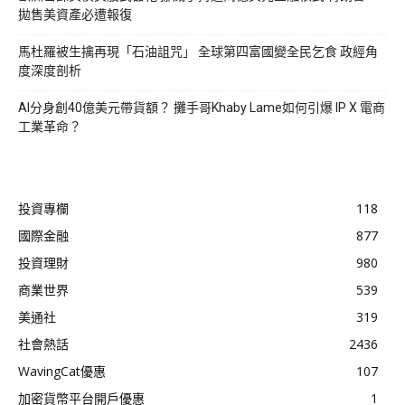
拋售美資產必遭報復
馬杜羅被生擒再現「石油詛咒」 全球第四富國變全民乞食 政經角
度深度剖析
AI分身創40億美元帶貨額？ 攤手哥Khaby Lame如何引爆 IP X 電商
工業革命？
投資專欄
118
國際金融
877
投資理財
980
商業世界
539
美通社
319
社會熱話
2436
WavingCat優惠
107
加密貨幣平台開戶優惠
1