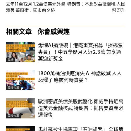
去年11至12月 1.2萬億美元外資
特朗普：不想對華徵關稅 人民
湧美 華爾街：熊市前夕跡
幣即升
相關文章
你會感興趣
毋懼AI搶飯碗｜港鐵重賞招募「捉逃票
專員」！中五學歷月入近2.3萬 兼享過
萬迎新獎金
職場
1800萬桶油供應消失 AI神話破滅 人人
恐懼了 應該何時貪婪？
國際金融
歐洲密謀美債美股武器化 挪威手持近萬
億美元金融核武 特朗普：拋售美資產必
遭報復
國際金融
馬杜羅被生擒再現「石油詛咒」 全球第