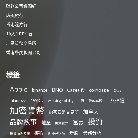
財務公司邊間好?
虛擬銀行
香港證券行
10大NFT平台
加密貨幣交易所
香港移民顧問公司
標籤
Apple
BNO
Casetify
coinbase
binance
Grab
八達通
lalamove
PEQ移民
working holiday
上市
低成本移民
加密貨幣
加拿大
加密貨幣交易所
投資
品牌故事
富豪
地產
失業貸款
攜程
新股
業務分析
投資海外物業
新移民措施