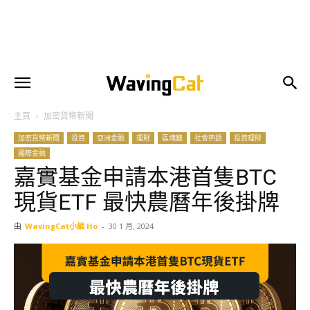
主頁
加密貨幣新聞
加密貨幣新聞
投資
亞洲金融
理財
區塊鏈
社會熱話
投資理財
國際金融
嘉實基金申請本港首隻BTC
現貨ETF 最快農曆年後掛牌
由
WavingCat小編 Ho
-
30 1 月, 2024