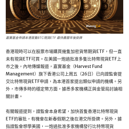
嘉實基金申請本港首隻BTC現貨ETF 最快農曆年後掛牌
香港現時可以在股票市場購買幾隻加密貨幣期貨ETF，但一直
未有現貨ETF可買。在美國一炮過批准多隻比特幣現貨ETF上
市之後，內地傳媒報道，嘉實基金（Harvest Fund
Management）旗下香港公司上周五（26日）已向證監會提
交比特幣現貨ETF申請，為本港首家提出類似申請的機構。另
外，市傳多時的穩定幣方面，據悉多家機構正與金管局討論相
關計畫。
有關報道提到，證監會本身希望，加快首隻香港比特幣現貨
ETF的審批，有機會在新春假期之後在港交所掛牌。另外，據
指證監會想學美國，一炮過批准多家機構發行比特幣現貨