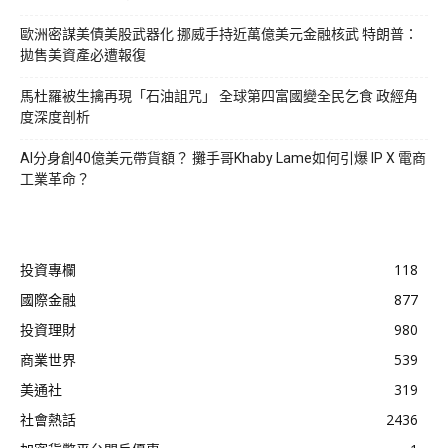
歐洲密謀美債美股武器化 挪威手持近萬億美元金融核武 特朗普：
拋售美資產必遭報復
馬杜羅被生擒再現「石油詛咒」 全球第四富國變全民乞食 政經角
度深度剖析
AI分身創40億美元帶貨額？ 攤手哥Khaby Lame如何引爆 IP X 電商
工業革命？
投資專欄
118
國際金融
877
投資理財
980
商業世界
539
美通社
319
社會熱話
2436