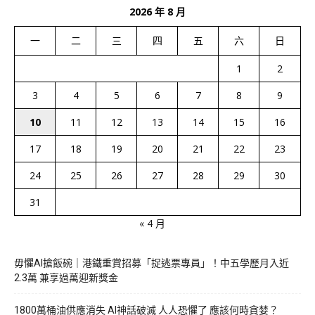
2026 年 8 月
一
二
三
四
五
六
日
1
2
3
4
5
6
7
8
9
10
11
12
13
14
15
16
17
18
19
20
21
22
23
24
25
26
27
28
29
30
31
« 4 月
毋懼AI搶飯碗｜港鐵重賞招募「捉逃票專員」！中五學歷月入近
2.3萬 兼享過萬迎新獎金
1800萬桶油供應消失 AI神話破滅 人人恐懼了 應該何時貪婪？