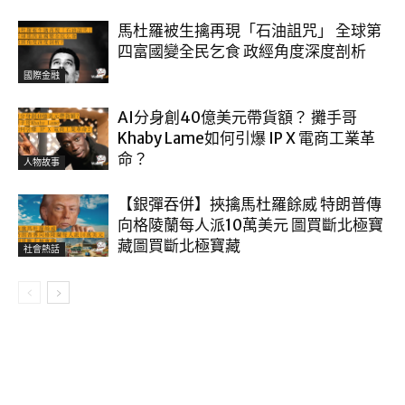
馬杜羅被生擒再現「石油詛咒」 全球第
四富國變全民乞食 政經角度深度剖析
國際金融
AI分身創40億美元帶貨額？ 攤手哥
Khaby Lame如何引爆 IP X 電商工業革
命？
人物故事
【銀彈吞併】挾擒馬杜羅餘威 特朗普傳
向格陵蘭每人派10萬美元 圖買斷北極寶
藏圖買斷北極寶藏
社會熱話