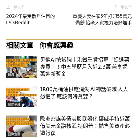
上一篇文章
下一篇文章
2024年最受散戶注目的
重慶夫妻在家5年打印55萬元
IPO:Reddit
偽鈔 恰老人家視力唔好埋手
相關文章
你會感興趣
毋懼AI搶飯碗｜港鐵重賞招募「捉逃票
專員」！中五學歷月入近2.3萬 兼享過
萬迎新獎金
職場
1800萬桶油供應消失 AI神話破滅 人人
恐懼了 應該何時貪婪？
國際金融
歐洲密謀美債美股武器化 挪威手持近萬
億美元金融核武 特朗普：拋售美資產必
遭報復
國際金融