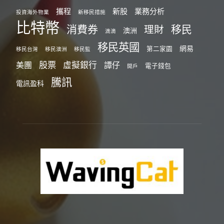
攜程
新股
業務分析
投資海外物業
新移民措施
比特幣
消費券
移民
理財
澳洲
滴滴
移民英國
網易
第二家園
移民台灣
移民澳洲
移民監
股票
虛擬銀行
美團
譚仔
電子錢包
開戶
騰訊
電訊盈科