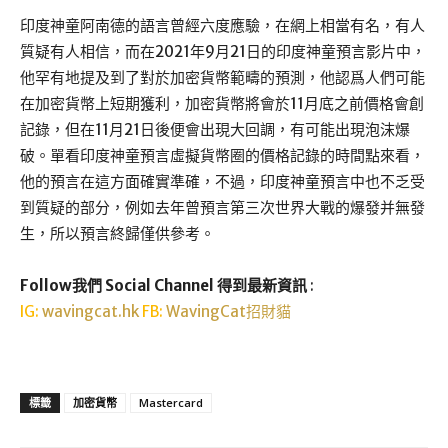
印度神童阿南德的語言曾經六度應驗，在網上相當有名，有人
質疑有人相信，而在2021年9月21日的印度神童預言影片中，
他罕有地提及到了對於加密貨幣範疇的預測，他認爲人們可能
在加密貨幣上短期獲利，加密貨幣將會於11月底之前價格會創
記錄，但在11月21日後便會出現大回調，有可能出現泡沫爆
破。單看印度神童預言虛擬貨幣圈的價格記錄的時間點來看，
他的預言在這方面確實準確，不過，印度神童預言中也不乏受
到質疑的部分，例如去年曾預言第三次世界大戰的爆發并無發
生，所以預言終歸僅供參考。
Follow我們 Social Channel 得到最新資訊
:
IG:
wavingcat.hk
FB:
WavingCat招財貓
標籤
加密貨幣
Mastercard