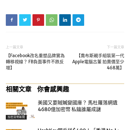
上一篇文章
下一篇文章
【Facebook改名重塑品牌實為
【喬布斯親手組裝第一代
轉移視線？ FB負面事件不跌反
Apple電腦古董 拍賣價至少
增】
468萬】
相關文章
你會感興趣
美國又要賊贓變國庫？ 馬杜羅落網遺
4680億加密幣 私鑰誰屬成謎
加密貨幣新聞