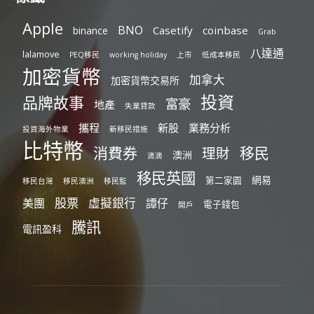
Apple
BNO
Casetify
coinbase
binance
Grab
八達通
lalamove
PEQ移民
working holiday
上市
低成本移民
加密貨幣
加拿大
加密貨幣交易所
投資
品牌故事
富豪
地產
失業貸款
攜程
新股
業務分析
投資海外物業
新移民措施
比特幣
消費券
移民
理財
澳洲
滴滴
移民英國
網易
第二家園
移民台灣
移民澳洲
移民監
股票
虛擬銀行
美團
譚仔
電子錢包
開戶
騰訊
電訊盈科