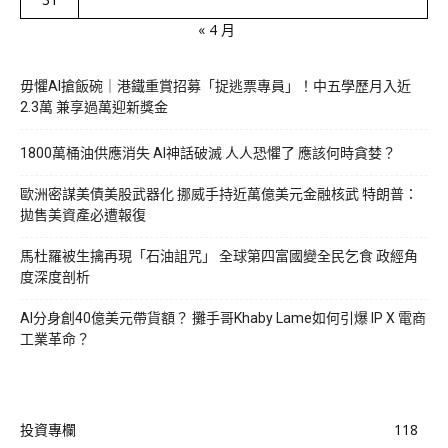
« 4 月
毋懼AI搶飯碗｜港鐵重賞招募「捉逃票專員」！中五學歷月入近
2.3萬 兼享過萬迎新獎金
1800萬桶油供應消失 AI神話破滅 人人恐懼了 應該何時貪婪？
歐洲密謀美債美股武器化 挪威手持近萬億美元金融核武 特朗普：
拋售美資產必遭報復
馬杜羅被生擒再現「石油詛咒」 全球第四富國變全民乞食 政經角
度深度剖析
AI分身創40億美元帶貨額？ 攤手哥Khaby Lame如何引爆 IP X 電商
工業革命？
投資專欄
118