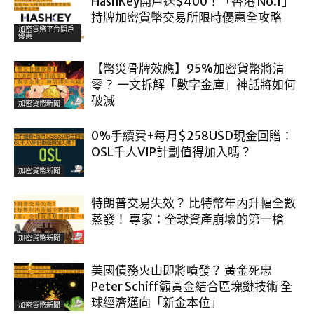
HashKey開戶送$400！「香港 No.1」
持牌加密貨幣交易所限時優惠全攻略
加密貨幣平台開戶
優惠
【幣災骨牌效應】95%加密貨幣將清
零？ 一文拆解「數字金庫」神話將如何
破滅
加密貨幣新聞
0%手續費+每月$258USD現金回贈：
OSL千人VIP計劃值得加入嗎？
加密貨幣新聞
特朗普交易失效？ 比特幣年內升幅全數
蒸發！ 專家：全球資產崩壞的第一槍
加密貨幣新聞
美國債務火山即將噴發？ 黃金死忠
Peter Schiff籲黃金結合區塊鏈技術 全
球經濟邁向「新金本位」
加密貨幣新聞