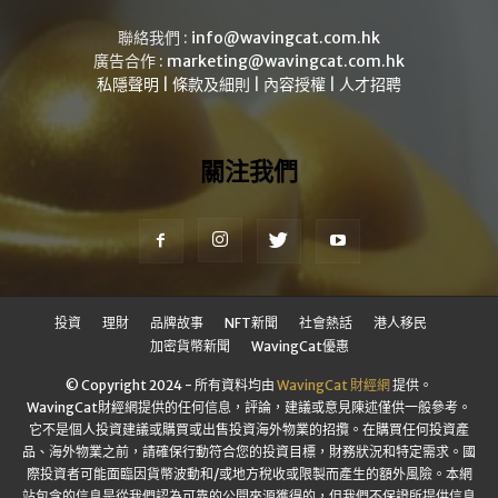
聯絡我們 :
info@wavingcat.com.hk
廣告合作 :
marketing@wavingcat.com.hk
私隱聲明
|
條款及細則
|
內容授權
|
人才招聘
關注我們
投資
理財
品牌故事
NFT新聞
社會熱話
港人移民
加密貨幣新聞
WavingCat優惠
© Copyright 2024 - 所有資料均由
WavingCat 財經網
提供。
WavingCat財經網提供的任何信息，評論，建議或意見陳述僅供一般參考。
它不是個人投資建議或購買或出售投資海外物業的招攬。在購買任何投資產
品、海外物業之前，請確保行動符合您的投資目標，財務狀況和特定需求。國
際投資者可能面臨因貨幣波動和/或地方稅收或限製而產生的額外風險。本網
站包含的信息是從我們認為可靠的公開來源獲得的，但我們不保證所提供信息