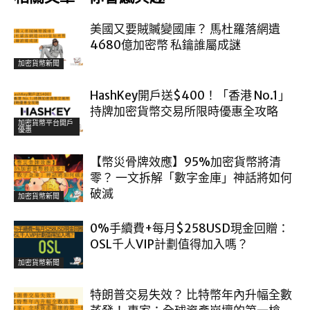
美國又要賊贓變國庫？ 馬杜羅落網遺
4680億加密幣 私鑰誰屬成謎
加密貨幣新聞
HashKey開戶送$400！「香港 No.1」
持牌加密貨幣交易所限時優惠全攻略
加密貨幣平台開戶
優惠
【幣災骨牌效應】95%加密貨幣將清
零？ 一文拆解「數字金庫」神話將如何
破滅
加密貨幣新聞
0%手續費+每月$258USD現金回贈：
OSL千人VIP計劃值得加入嗎？
加密貨幣新聞
特朗普交易失效？ 比特幣年內升幅全數