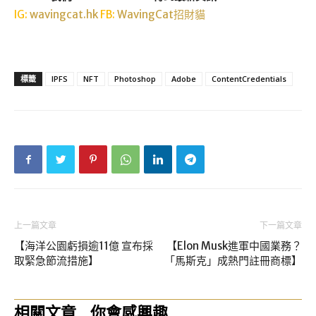
IG:
wavingcat.hk
FB:
WavingCat招財貓
標籤
IPFS
NFT
Photoshop
Adobe
ContentCredentials
上一篇文章
下一篇文章
【海洋公園虧損逾11億 宣布採
【Elon Musk進軍中國業務？
取緊急節流措施】
「馬斯克」成熱門註冊商標】
相關文章
你會感興趣