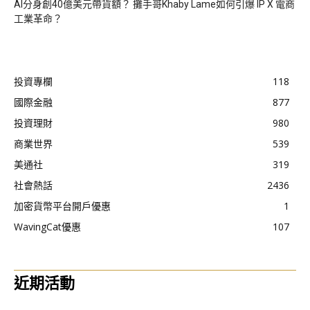
AI分身創40億美元帶貨額？ 攤手哥Khaby Lame如何引爆 IP X 電商
工業革命？
投資專欄
118
國際金融
877
投資理財
980
商業世界
539
美通社
319
社會熱話
2436
加密貨幣平台開戶優惠
1
WavingCat優惠
107
近期活動