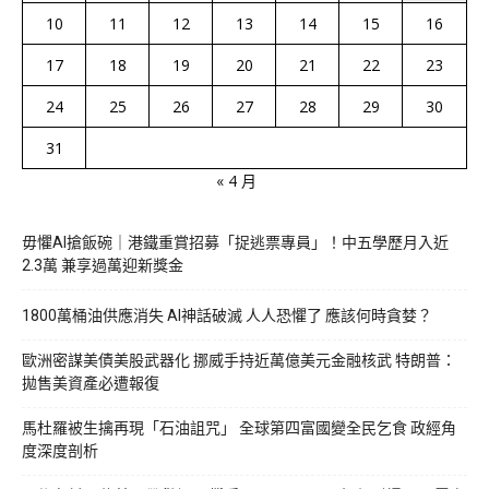
10
11
12
13
14
15
16
17
18
19
20
21
22
23
24
25
26
27
28
29
30
31
« 4 月
毋懼AI搶飯碗｜港鐵重賞招募「捉逃票專員」！中五學歷月入近
2.3萬 兼享過萬迎新獎金
1800萬桶油供應消失 AI神話破滅 人人恐懼了 應該何時貪婪？
歐洲密謀美債美股武器化 挪威手持近萬億美元金融核武 特朗普：
拋售美資產必遭報復
馬杜羅被生擒再現「石油詛咒」 全球第四富國變全民乞食 政經角
度深度剖析