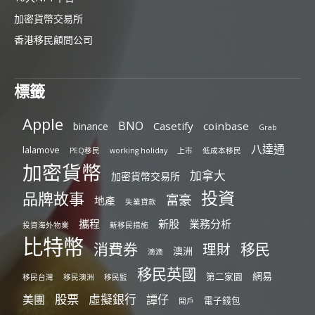
加密貨幣交易所
香港移民顧問公司
標籤
Apple
BNO
Casetify
coinbase
binance
Grab
八達通
lalamove
PEQ移民
working holiday
上市
低成本移民
加密貨幣
加拿大
加密貨幣交易所
投資
品牌故事
富豪
地產
失業貸款
攜程
新股
業務分析
投資海外物業
新移民措施
比特幣
消費券
移民
理財
澳洲
滴滴
移民英國
網易
第二家園
移民台灣
移民澳洲
移民監
股票
虛擬銀行
美團
譚仔
電子錢包
開戶