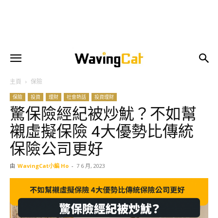
主頁
保險
保險
投資
理財
社會熱話
投資理財
驚保險經紀被炒魷？不如幫
襯虛擬保險 4大優勢比傳統
保險公司更好
由
WavingCat小編 Ho
-
7 6 月, 2023