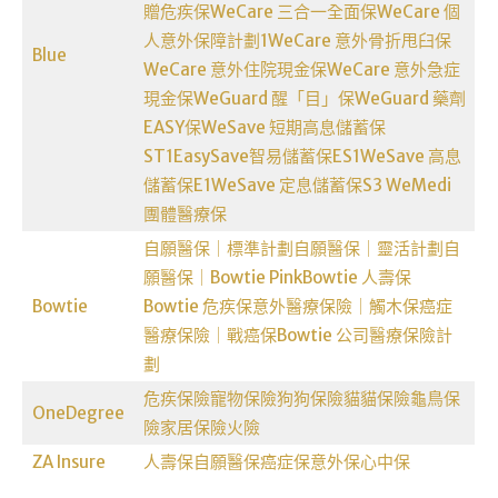
贈危疾保
WeCare 三合一全面保
WeCare 個
人意外保障計劃1
WeCare 意外骨折甩臼保
Blue
WeCare 意外住院現金保
WeCare 意外急症
現金保
WeGuard 醒「目」保
WeGuard 藥劑
EASY保
WeSave 短期高息儲蓄保
ST1
EasySave智易儲蓄保ES1
WeSave 高息
儲蓄保E1
WeSave 定息儲蓄保S3
WeMedi
團體醫療保
自願醫保｜標準計劃
自願醫保｜靈活計劃
自
願醫保｜Bowtie Pink
Bowtie 人壽保
Bowtie
Bowtie 危疾保
意外醫療保險｜觸木保
癌症
醫療保險｜戰癌保
Bowtie 公司醫療保險計
劃
危疾保險
寵物保險
狗狗保險
貓貓保險
龜鳥保
OneDegree
險
家居保險
火險
ZA Insure
人壽保
自願醫保
癌症保
意外保
心中保