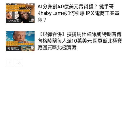
AI分身創40億美元帶貨額？ 攤手哥
Khaby Lame如何引爆 IP X 電商工業革
命？
人物故事
【銀彈吞併】挾擒馬杜羅餘威 特朗普傳
向格陵蘭每人派10萬美元 圖買斷北極寶
藏圖買斷北極寶藏
社會熱話