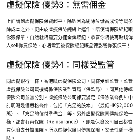
虛擬保險 優勢3：無需佣金
上面講到虛擬保險保費超平，除咗因為剔除咗儲蓄成份等嘅多
餘成本之外，更由於虛擬保險純網上運作，唔使請保險經紀跟
你張保單，自然就唔需要分佣金俾經紀，恭喜你唔使再貼錢俾
人sell你買保險，亦唔需要被保險經紀嘅品德影響你張保單！
虛擬保險 優勢4：同樣受監管
同虛擬銀行一樣，香港嘅虛擬保險公司，同樣受到監管，監管
虛擬保險公司嘅機構係保險業監管局（保監局），同其他傳統
保險公司並無分別。虛擬保險公司都要滿足《保險業條例》中
訂明嘅幾個嚴格條件，包括「充足的股本」（最低HK$2,000
萬）、「充足的償付準備金」等。另外虛擬保險同傳統保險一
樣，都會有再保險（Reinsurance），即是保險公司自己都會
買保險去分擔風險。所以虛擬保險同傳統保險，安全性係一樣
嘅。