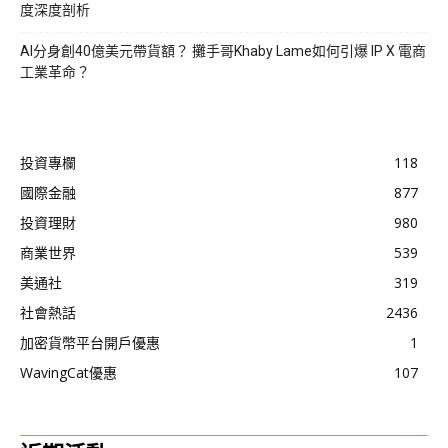
度深度剖析
AI分身創40億美元帶貨額？ 攤手哥Khaby Lame如何引爆 IP X 電商
工業革命？
投資專欄
118
國際金融
877
投資理財
980
商業世界
539
美通社
319
社會熱話
2436
加密貨幣平台開戶優惠
1
WavingCat優惠
107