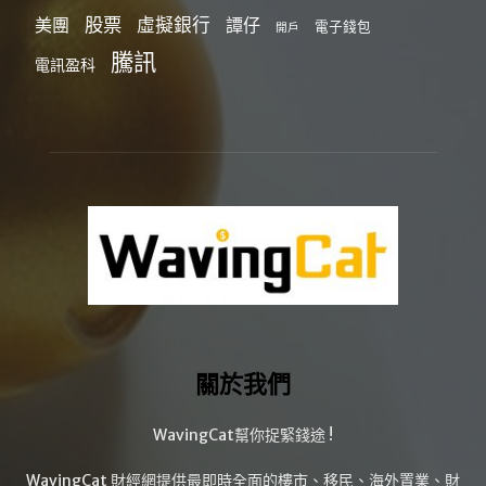
股票
虛擬銀行
美團
譚仔
電子錢包
開戶
騰訊
電訊盈科
關於我們
WavingCat幫你捉緊錢途 !
WavingCat 財經網提供最即時全面的樓市、移民、海外置業、財