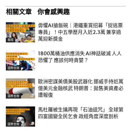
相關文章
你會感興趣
毋懼AI搶飯碗｜港鐵重賞招募「捉逃票
專員」！中五學歷月入近2.3萬 兼享過
萬迎新獎金
職場
1800萬桶油供應消失 AI神話破滅 人人
恐懼了 應該何時貪婪？
國際金融
歐洲密謀美債美股武器化 挪威手持近萬
億美元金融核武 特朗普：拋售美資產必
遭報復
國際金融
馬杜羅被生擒再現「石油詛咒」 全球第
四富國變全民乞食 政經角度深度剖析
國際金融