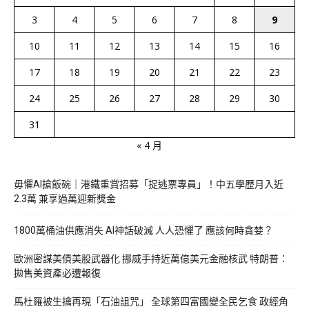
3
4
5
6
7
8
9
10
11
12
13
14
15
16
17
18
19
20
21
22
23
24
25
26
27
28
29
30
31
« 4 月
毋懼AI搶飯碗｜港鐵重賞招募「捉逃票專員」！中五學歷月入近
2.3萬 兼享過萬迎新獎金
1800萬桶油供應消失 AI神話破滅 人人恐懼了 應該何時貪婪？
歐洲密謀美債美股武器化 挪威手持近萬億美元金融核武 特朗普：
拋售美資產必遭報復
馬杜羅被生擒再現「石油詛咒」 全球第四富國變全民乞食 政經角