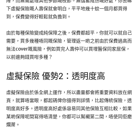
障，而無需處理其他多餘嘅枝節。無儲蓄成份嘅好處，你去睇
下虛擬保險嘅人壽保就會明白，平平地幾十蚊一個月都買得
到，保費變得好輕鬆就負擔到。
由於每種保險變成純保障之後，保費都超平，你就可以就自己
需要，買多幾種唔同嘅保險，管理返一啲之前由於保費過高而
無法cover嘅風險，例如買完人壽仲可以買埋醫保同家居保，
以前邊夠錢買咁多種？
虛擬保險 優勢2：透明度高
虛擬保險由於係全網上運作，所以盡量都會將重要資料放在網
頁，就算唔當眼，都起碼俾你搵得到詳情，比起傳統保險，透
明度高好多。透明度高好處係容易同其他保險互相比較，如果
某啲保障呢間寫得唔清楚，你都可以幫襯第二間，唔使同佢磨
爛蓆。