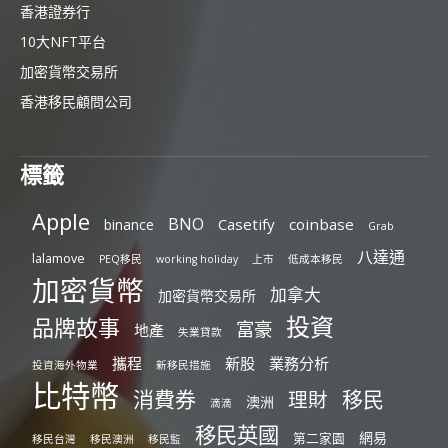
香港證券行
10大NFT平台
加密貨幣交易所
香港移民顧問公司
標籤
Apple
BNO
Casetify
coinbase
binance
Grab
八達通
lalamove
PEQ移民
working holiday
上市
低成本移民
加密貨幣
加拿大
加密貨幣交易所
投資
品牌故事
富豪
地產
失業貸款
攜程
新股
業務分析
投資海外物業
新移民措施
比特幣
消費券
移民
理財
澳洲
滴滴
移民英國
網易
第二家園
移民台灣
移民澳洲
移民監