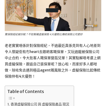
驚保險經紀被炒魷？不如幫襯虛擬保險 4大優勢比傳統保險公司更好
老老實實唔係針對保險經紀，不過最近真係見到有人心地差到
令人懷疑佢有冇heart去跟啲客嘅保單，又玩過龍被保險公司
中止合約，令大批客人嘅保單變孤兒單！其實點解唔考慮上網
買虛擬保險，跟返自己張保單呢？放心啦，而家好多人都咁
做，除咗免去遇到極品agent嘅風險之外，虛擬保險比起傳統
保險仲有4大優勢！
Table of Contents
香港虛擬保險公司 與 虛擬保險產品 現況