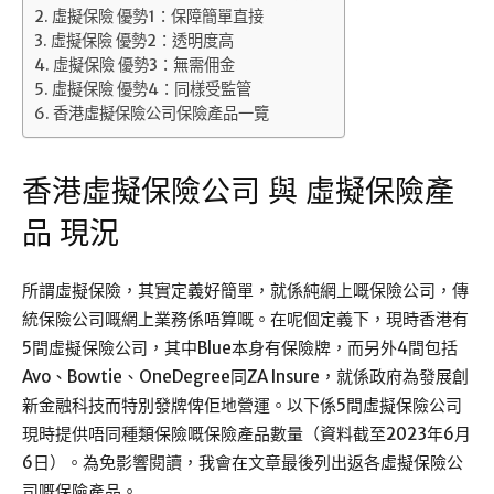
虛擬保險 優勢1：保障簡單直接
虛擬保險 優勢2：透明度高
虛擬保險 優勢3：無需佣金
虛擬保險 優勢4：同樣受監管
香港虛擬保險公司保險產品一覽
香港虛擬保險公司 與 虛擬保險產
品 現況
所謂虛擬保險，其實定義好簡單，就係純網上嘅保險公司，傳
統保險公司嘅網上業務係唔算嘅。在呢個定義下，現時香港有
5間虛擬保險公司，其中Blue本身有保險牌，而另外4間包括
Avo、Bowtie、OneDegree同ZA Insure，就係政府為發展創
新金融科技而特別發牌俾佢地營運。以下係5間虛擬保險公司
現時提供唔同種類保險嘅保險產品數量（資料截至2023年6月
6日）。為免影響閱讀，我會在文章最後列出返各虛擬保險公
司嘅保險產品。