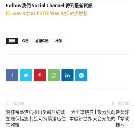
Follow我們 Social Channel 得到最新資訊
:
IG:
wavingcat.hk
FB:
WavingCat招財貓
標籤
保險
虛擬保險
林作
上一篇文章
下一篇文章
灣仔帝盛酒店推出全新無紙減
六五環境日 | 致力於創建美好
塑環保措施 打造可持續酒店住
零碳新世界 天合光能的「零碳
宿體驗
樣本」