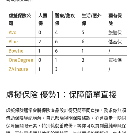
虛擬保險公
人壽
醫療
/
危疾
生活
/
意外
獨有保
司
保
保
保
險
Avo
0
4
5
旅遊保
Blue
2
6
6
儲蓄保
Bowtie
1
6
1
/
OneDegree
0
1
2
寵物保
ZA Insure
1
3
1
/
虛擬保險 優勢1：保障簡單直接
虛擬保險通常會將保險產品設計得更簡單同直接，務求你無須
借助保險經紀講解，自己都睇得明保險條款，亦會攞走一啲同
保障無關嘅元素，特別係儲蓄成份，等你可以買到最純粹嘅保