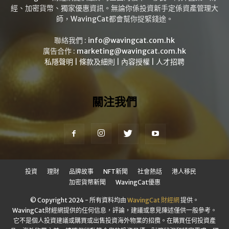
經、加密貨幣、獨家優惠資訊。無論你係投資新手定係資產管理大
師，WavingCat都會幫你捉緊錢途。
聯絡我們 :
info@wavingcat.com.hk
廣告合作 :
marketing@wavingcat.com.hk
私隱聲明
|
條款及細則
|
內容授權
|
人才招聘
關注我們
投資
理財
品牌故事
NFT新聞
社會熱話
港人移民
加密貨幣新聞
WavingCat優惠
© Copyright 2024 - 所有資料均由
WavingCat 財經網
提供。
WavingCat財經網提供的任何信息，評論，建議或意見陳述僅供一般參考。
它不是個人投資建議或購買或出售投資海外物業的招攬。在購買任何投資產