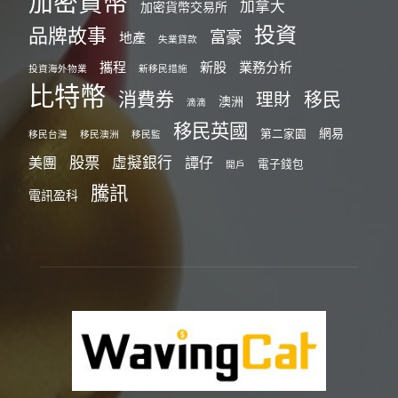
加密貨幣
加拿大
加密貨幣交易所
投資
品牌故事
富豪
地產
失業貸款
攜程
新股
業務分析
投資海外物業
新移民措施
比特幣
消費券
移民
理財
澳洲
滴滴
移民英國
網易
第二家園
移民台灣
移民澳洲
移民監
股票
虛擬銀行
美團
譚仔
電子錢包
開戶
騰訊
電訊盈科