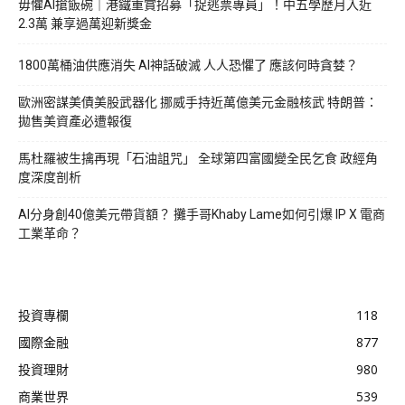
毋懼AI搶飯碗｜港鐵重賞招募「捉逃票專員」！中五學歷月入近
2.3萬 兼享過萬迎新獎金
1800萬桶油供應消失 AI神話破滅 人人恐懼了 應該何時貪婪？
歐洲密謀美債美股武器化 挪威手持近萬億美元金融核武 特朗普：
拋售美資產必遭報復
馬杜羅被生擒再現「石油詛咒」 全球第四富國變全民乞食 政經角
度深度剖析
AI分身創40億美元帶貨額？ 攤手哥Khaby Lame如何引爆 IP X 電商
工業革命？
投資專欄
118
國際金融
877
投資理財
980
商業世界
539