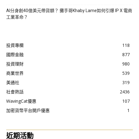
AI分身創40億美元帶貨額？ 攤手哥Khaby Lame如何引爆 IP X 電商
工業革命？
投資專欄
118
國際金融
877
投資理財
980
商業世界
539
美通社
319
社會熱話
2436
WavingCat優惠
107
加密貨幣平台開戶優惠
1
近期活動