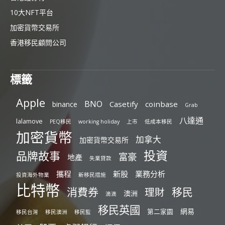
10大NFT平台
加密貨幣交易所
香港移民顧問公司
標籤
Apple
BNO
Casetify
coinbase
binance
Grab
八達通
lalamove
PEQ移民
working holiday
上市
低成本移民
加密貨幣
加拿大
加密貨幣交易所
投資
品牌故事
富豪
地產
失業貸款
攜程
新股
業務分析
投資海外物業
新移民措施
比特幣
消費券
移民
理財
澳洲
滴滴
移民英國
網易
第二家園
移民台灣
移民澳洲
移民監