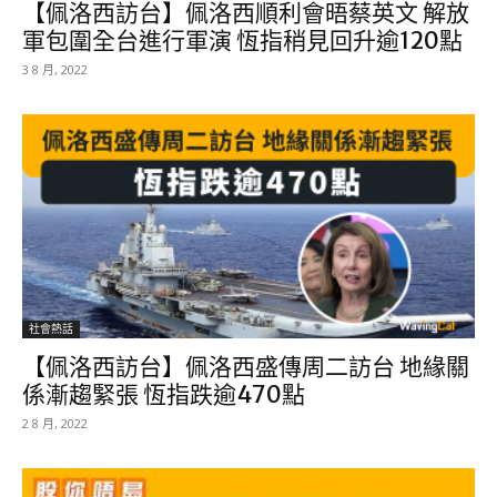
【佩洛西訪台】佩洛西順利會晤蔡英文 解放
軍包圍全台進行軍演 恆指稍見回升逾120點
3 8 月, 2022
社會熱話
【佩洛西訪台】佩洛西盛傳周二訪台 地緣關
係漸趨緊張 恆指跌逾470點
2 8 月, 2022