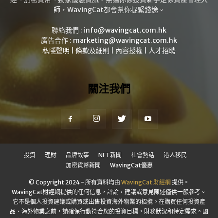
師，WavingCat都會幫你捉緊錢途。
聯絡我們 :
info@wavingcat.com.hk
廣告合作 :
marketing@wavingcat.com.hk
私隱聲明
|
條款及細則
|
內容授權
|
人才招聘
關注我們
投資
理財
品牌故事
NFT新聞
社會熱話
港人移民
加密貨幣新聞
WavingCat優惠
© Copyright 2024 - 所有資料均由
WavingCat 財經網
提供。
WavingCat財經網提供的任何信息，評論，建議或意見陳述僅供一般參考。
它不是個人投資建議或購買或出售投資海外物業的招攬。在購買任何投資產
品、海外物業之前，請確保行動符合您的投資目標，財務狀況和特定需求。國