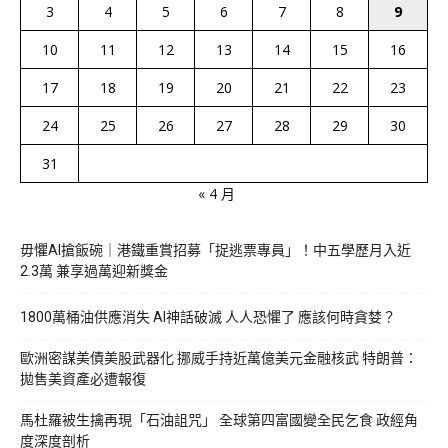
3
4
5
6
7
8
9
10
11
12
13
14
15
16
17
18
19
20
21
22
23
24
25
26
27
28
29
30
31
« 4 月
毋懼AI搶飯碗｜港鐵重賞招募「捉逃票專員」！中五學歷月入近
2.3萬 兼享過萬迎新獎金
1800萬桶油供應消失 AI神話破滅 人人恐懼了 應該何時貪婪？
歐洲密謀美債美股武器化 挪威手持近萬億美元金融核武 特朗普：
拋售美資產必遭報復
馬杜羅被生擒再現「石油詛咒」 全球第四富國變全民乞食 政經角
度深度剖析