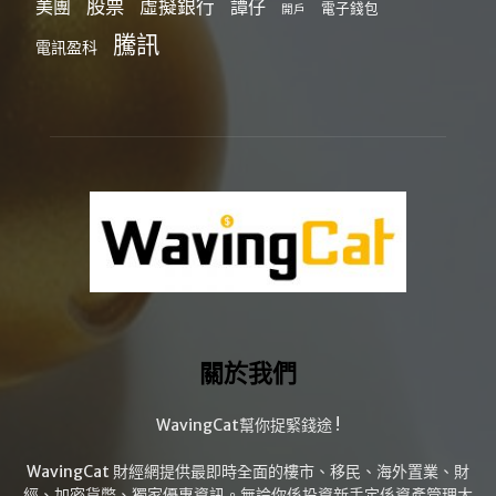
股票
虛擬銀行
美團
譚仔
電子錢包
開戶
騰訊
電訊盈科
關於我們
WavingCat幫你捉緊錢途 !
WavingCat 財經網提供最即時全面的樓市、移民、海外置業、財
經、加密貨幣、獨家優惠資訊。無論你係投資新手定係資產管理大