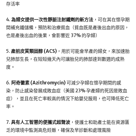
存活率
4.
為婦女提供一次性靜脈注射鐵劑的新方法
，可在其在懷孕期
間補充鐵儲備，預防和治療貧血（貧血既是產後出血的原因，
也是產後出血的後果，會影響近 37% 的孕婦）
5.
產前皮質類固醇 (ACS)
，用於可能會早產的婦女，來加速胎
兒肺部生長，在短短幾天內可讓胎兒的肺部達到數週的成熟
度。
6.
阿奇黴素 (Azithromycin)
可減少孕婦在懷孕期間的感
染，防止感染發展成敗血症（美國 23% 孕產婦的死因是敗血
症），並且在死亡率較高的情況下給嬰兒服用，也可降低死亡
率。
7.
具有人工智慧的便攜式超聲波
，使護士和助產士能在資源匱
乏的環境中監測高危妊娠，確保及早診斷和處理風險