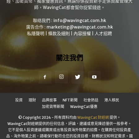
經、加密貨幣、獨家優惠資訊。無論你係投資新手定係資產管理大
師，WavingCat都會幫你捉緊錢途。
聯絡我們 :
info@wavingcat.com.hk
廣告合作 :
marketing@wavingcat.com.hk
私隱聲明
|
條款及細則
|
內容授權
|
人才招聘
關注我們
投資
理財
品牌故事
NFT新聞
社會熱話
港人移民
加密貨幣新聞
WavingCat優惠
© Copyright 2024 - 所有資料均由
WavingCat 財經網
提供。
WavingCat財經網提供的任何信息，評論，建議或意見陳述僅供一般參考。
它不是個人投資建議或購買或出售投資海外物業的招攬。在購買任何投資產
品、海外物業之前，請確保行動符合您的投資目標，財務狀況和特定需求。國