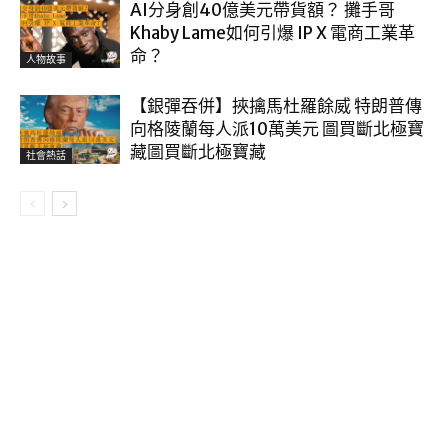
AI分身創40億美元帶貨額？ 攤手哥
Khaby Lame如何引爆 IP X 電商工業革
命？
人物故事
【銀彈吞併】挾擒馬杜羅餘威 特朗普傳
向格陵蘭每人派10萬美元 圖買斷北極寶
藏圖買斷北極寶藏
社會熱話