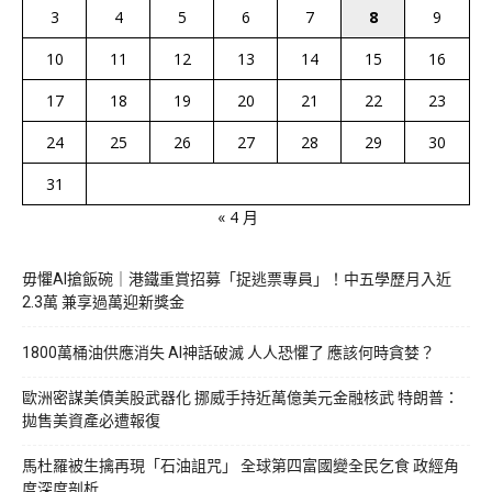
3
4
5
6
7
8
9
10
11
12
13
14
15
16
17
18
19
20
21
22
23
24
25
26
27
28
29
30
31
« 4 月
毋懼AI搶飯碗｜港鐵重賞招募「捉逃票專員」！中五學歷月入近
2.3萬 兼享過萬迎新獎金
1800萬桶油供應消失 AI神話破滅 人人恐懼了 應該何時貪婪？
歐洲密謀美債美股武器化 挪威手持近萬億美元金融核武 特朗普：
拋售美資產必遭報復
馬杜羅被生擒再現「石油詛咒」 全球第四富國變全民乞食 政經角
度深度剖析