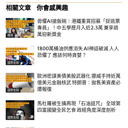
相關文章
你會感興趣
毋懼AI搶飯碗｜港鐵重賞招募「捉逃票
專員」！中五學歷月入近2.3萬 兼享過
萬迎新獎金
職場
1800萬桶油供應消失 AI神話破滅 人人
恐懼了 應該何時貪婪？
國際金融
歐洲密謀美債美股武器化 挪威手持近萬
億美元金融核武 特朗普：拋售美資產必
遭報復
國際金融
馬杜羅被生擒再現「石油詛咒」 全球第
四富國變全民乞食 政經角度深度剖析
國際金融