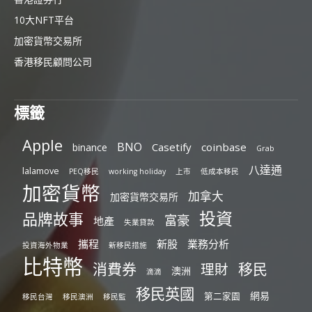
10大NFT平台
加密貨幣交易所
香港移民顧問公司
標籤
Apple
BNO
Casetify
coinbase
binance
Grab
八達通
lalamove
PEQ移民
working holiday
上市
低成本移民
加密貨幣
加拿大
加密貨幣交易所
投資
品牌故事
富豪
地產
失業貸款
攜程
新股
業務分析
投資海外物業
新移民措施
比特幣
消費券
移民
理財
澳洲
滴滴
移民英國
網易
第二家園
移民台灣
移民澳洲
移民監