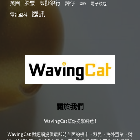
股票
虛擬銀行
美團
譚仔
電子錢包
開戶
騰訊
電訊盈科
關於我們
WavingCat幫你捉緊錢途 !
WavingCat 財經網提供最即時全面的樓市、移民、海外置業、財