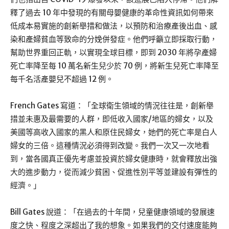
釋了過去 10 年中發現的有關母嬰健康的革命性資訊如何帶來
低成本易實施的創新舉措和做法，以預防和治療產後出血、感
染和產婦貧血等致命的分娩併發症。他們呼籲立即採取行動，
幫助世界重回正軌，以實現全球目標，即到 2030 年將孕產婦
死亡率降至每 10 萬名新生兒少於 70 例，將新生兒死亡率降至
每千名活產嬰兒不超過 12 例。
French Gates 寫道：「全球衛生領域的情況往往是，創新舉
措並未惠及最需要的人群，即低收入國家/地區的婦女，以及
美國等高收入國家的黑人和原住民婦女，她們的死亡率是白人
婦女的三倍。這種情況必須得到改變。我們一次又一次地看
到，當各國真正優先考慮並投資於婦女健康時，就會釋放出強
大的進步動力，從而減少貧困、促進性別平等並建設有彈性的
經濟。」
Bill Gates 說道：「在過去的十年間，兒童健康領域的發展速
度之快、程度之深超出了我的想象。如果我們的交付速度能夠