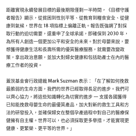
距離實現永續發展目標的最後期限僅剩一半時間，《目標守護
者報告》顯示，從貧困到性別平等、從教育到糧食安全、從健
康到氣候，世界在 18 項指標上偏離正軌。報告既強調了對採
取行動的迫切需要，還重申了全球承諾，即確保到 2030 年，
為所有人創造一個更加公平和安全的未來。對於母嬰來說，要
想獲得健康生活和長壽所需的優質醫療服務，就需要改變政
策，拿出政治意願，並加大對婦女健康和包括助產士在內的醫
療工作者的投資。
蓋茨基金會行政總裁 Mark Suzman 表示：「在了解如何挽救
最脆弱的生命方面，我們的世界已經取得長足的進步。我們可
以齊心協力，將這些知識轉化為切實的進步 — 支援各國獲得
已知能挽救母嬰生命的最優質產品，加大對新的救生工具和方
法的研發投入，並確保婦女在整個孕產過程中對自己的醫療保
健擁有自主權。世界可以，也必須採取更多舉措，才能實現更
健康、更繁榮、更平等的世界。」