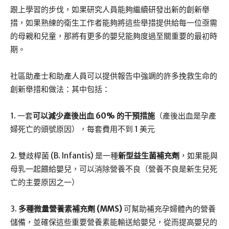
跟上學習的步伐，如果研究人員能夠繼續研發出新的創新舉
措，如果熟練的衛生工作者能夠將這些舉措提供給每一位亟需
的母親和兒童，那將有更多的嬰兒能夠度過至關重要的最初時
期。
社區助產士和助產人員可以提供報告中強調的許多挽救生命的
創新舉措和做法：其中包括：
1. 一套
可以減少產後出血 60% 的干預措施
（產後出血是孕產
婦死亡的頭號原因），每套費用不到 1 美元
2. 雙歧桿菌 (B. Infantis) 是一種
新型益生菌補充劑
，如果能與
母乳一起餵給嬰兒，可以消除營養不良（營養不良是新生兒死
亡的主要原因之一）
3.
多種微量營養素補充劑 (MMS)
可幫助補充孕婦體內的營養
儲備，並確保這些重要營養素能輸送給嬰兒，從而提高嬰兒的