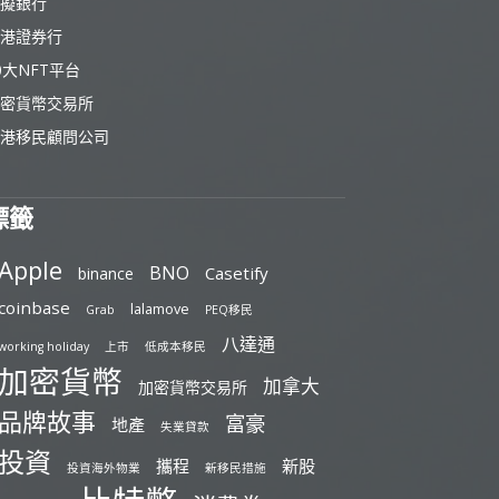
擬銀行
港證券行
0大NFT平台
密貨幣交易所
港移民顧問公司
標籤
Apple
BNO
Casetify
binance
coinbase
lalamove
Grab
PEQ移民
八達通
working holiday
上市
低成本移民
加密貨幣
加拿大
加密貨幣交易所
品牌故事
富豪
地產
失業貸款
投資
攜程
新股
投資海外物業
新移民措施