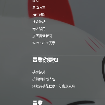
理財
品牌故事
NFT新聞
社會熱話
港人移民
加密貨幣新聞
WavingCat優惠
置業你要知
樓宇按揭
按揭保險懶人包
細數買樓花程序、好處及風險
置業