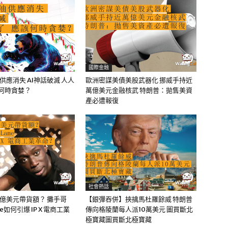
國際金融
油供應消失 AI神話破滅 人人
歐洲密謀美債美股武器化 挪威手持近
該何時貪婪？
萬億美元金融核武 特朗普：拋售美資
產必遭報復
社會熱話
0億美元帶貨額？ 攤手哥
【銀彈吞併】挾擒馬杜羅餘威 特朗普
me如何引爆 IP X 電商工業
傳向格陵蘭每人派10萬美元 圖買斷北
極寶藏圖買斷北極寶藏