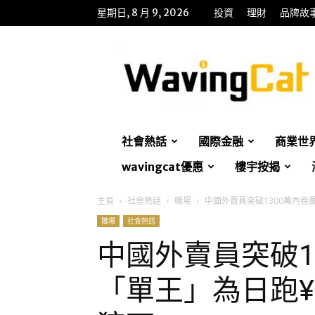
星期日, 8 月 9, 2026
投資
理財
品牌故
WavingCat
招
財
貓
社會熱話
國際金融
商業世
wavingcat優惠
樓宇按揭
主頁
社會熱話
職場
中國外賣員突破1300萬內卷
職場
社會熱話
中國外賣員突破1
「單王」為日跑¥