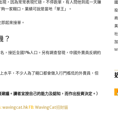
區出現，因為常常表現忙碌，不停跑單，有人問他到底一天賺
國
才夠一家糊口，業績可說是當地「單王」。
投
商
立即起來接單。
美
社
機？
加
W
0萬名，接近全國1%人口。另有調查發現，中國外賣員反網約
以上水平，不少人為了糊口都會做入行門檻低的外賣員，但
資建議。讀者宜按自己的能力及認知，而作出投資決定。）
G:
wavingcat.hk
FB:
WavingCat招財貓