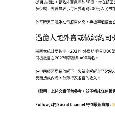
據街坊指出，該名外賣員年約50歲，常在該
多少錢，外賣員表示每日要跑夠500元人民幣
他平時累了就躺在電瓶車休息，手機響起便會
過億人跑外賣或做網約司
據國家統計局數字，2021年外賣騎手達130
司機數目在2022年高達8,400萬名。
在中國經濟增長放緩下，失業率緩緩升至5%
反而造成內卷，分薄行家各自的收入。
（聲明：上述文章僅供參考，並不構成任何投
Follow我們 Social Channel 得到最新資訊
:
I