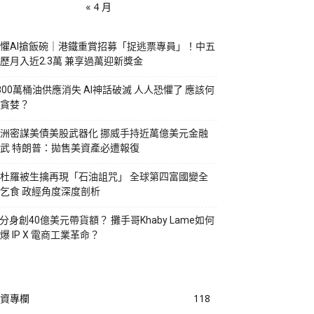
« 4 月
懼AI搶飯碗｜港鐵重賞招募「捉逃票專員」！中五
歷月入近2.3萬 兼享過萬迎新獎金
800萬桶油供應消失 AI神話破滅 人人恐懼了 應該何
貪婪？
洲密謀美債美股武器化 挪威手持近萬億美元金融
武 特朗普：拋售美資產必遭報復
杜羅被生擒再現「石油詛咒」 全球第四富國變全
乞食 政經角度深度剖析
I分身創40億美元帶貨額？ 攤手哥Khaby Lame如何
爆 IP X 電商工業革命？
資專欄
118