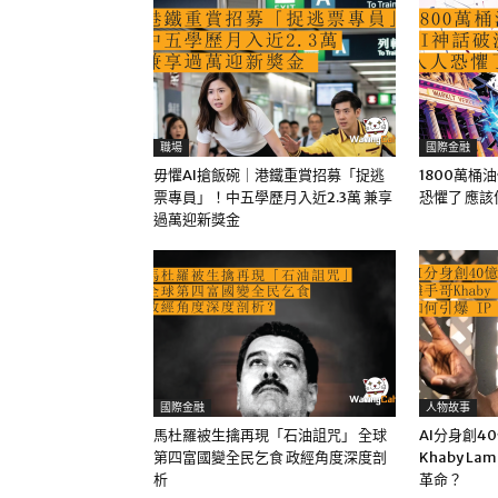
職場
國際金融
毋懼AI搶飯碗｜港鐵重賞招募「捉逃
1800萬桶
票專員」！中五學歷月入近2.3萬 兼享
恐懼了 應
過萬迎新獎金
國際金融
人物故事
馬杜羅被生擒再現「石油詛咒」 全球
AI分身創4
第四富國變全民乞食 政經角度深度剖
Khaby La
析
革命？