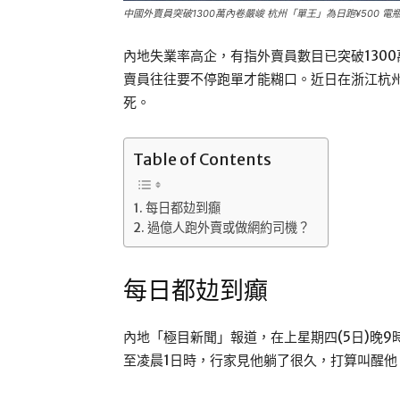
中國外賣員突破1300萬內卷嚴峻 杭州「單王」為日跑¥500 
內地失業率高企，有指外賣員數目已突破130
賣員往往要不停跑單才能糊口。近日在浙江杭
死。
Table of Contents
每日都攰到癲
過億人跑外賣或做網約司機？
每日都攰到癲
內地「極目新聞」報道，在上星期四(5日)晚
至凌晨1日時，行家見他躺了很久，打算叫醒