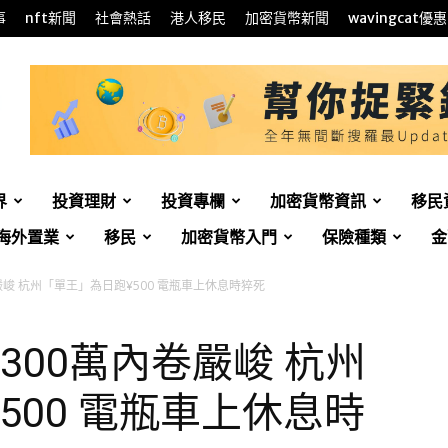
事
nft新聞
社會熱話
港人移民
加密貨幣新聞
wavingcat優惠
界
投資理財
投資專欄
加密貨幣資訊
移民
海外置業
移民
加密貨幣入門
保險種類
金
嚴峻 杭州「單王」為日跑¥500 電瓶車上休息時猝死
300萬內卷嚴峻 杭州
500 電瓶車上休息時