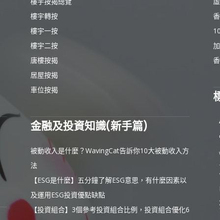
樓宇按揭總覽
虛
樓宇轉按
香
樓宇一按
1
樓宇二按
加
唐樓按揭
香
居屋按揭
車位按揭
金融及投資知識(新手篇)
被動收入是什麼？WavingCat告訴你10大被動收入方
法
【ESG是什麼】五分鐘了解ESG意思，有什麼因素以
及運用ESG投資優點缺點
【投資組合】3個參考投資組合比例，投資組合優化6