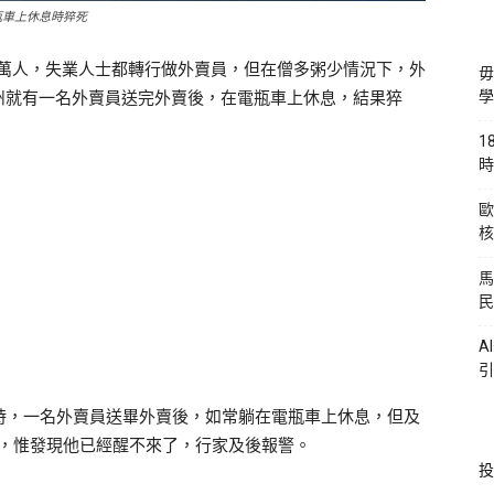
電瓶車上休息時猝死
0萬人，失業人士都轉行做外賣員，但在僧多粥少情況下，外
毋
州就有一名外賣員送完外賣後，在電瓶車上休息，結果猝
學
1
時
歐
核
馬
民
A
引
9時，一名外賣員送畢外賣後，如常躺在電瓶車上休息，但及
他，惟發現他已經醒不來了，行家及後報警。
投