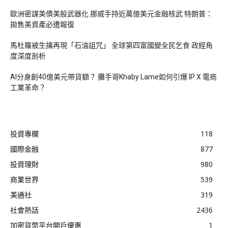
歐洲密謀美債美股武器化 挪威手持近萬億美元金融核武 特朗普：
拋售美資產必遭報復
馬杜羅被生擒再現「石油詛咒」 全球第四富國變全民乞食 政經角
度深度剖析
AI分身創40億美元帶貨額？ 攤手哥Khaby Lame如何引爆 IP X 電商
工業革命？
投資專欄
118
國際金融
877
投資理財
980
商業世界
539
美通社
319
社會熱話
2436
加密貨幣平台開戶優惠
1