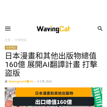
主頁
社會熱話
社會熱話
日本漫畫和其他出版物總值
160億 展開AI翻譚計畫 打擊
盜版
由
WavingCat小編 Ho
-
8 5 月, 2024