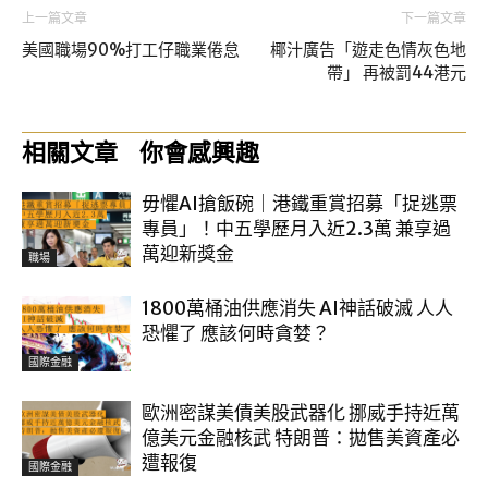
上一篇文章
下一篇文章
美國職場90%打工仔職業倦怠
椰汁廣告「遊走色情灰色地
帶」 再被罰44港元
相關文章
你會感興趣
毋懼AI搶飯碗｜港鐵重賞招募「捉逃票
專員」！中五學歷月入近2.3萬 兼享過
萬迎新獎金
職場
1800萬桶油供應消失 AI神話破滅 人人
恐懼了 應該何時貪婪？
國際金融
歐洲密謀美債美股武器化 挪威手持近萬
億美元金融核武 特朗普：拋售美資產必
遭報復
國際金融