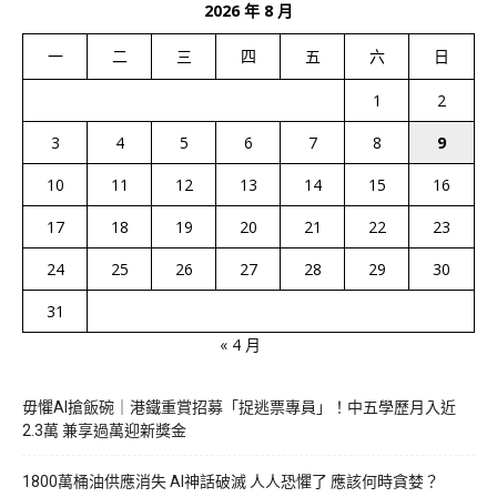
2026 年 8 月
一
二
三
四
五
六
日
1
2
3
4
5
6
7
8
9
10
11
12
13
14
15
16
17
18
19
20
21
22
23
24
25
26
27
28
29
30
31
« 4 月
毋懼AI搶飯碗｜港鐵重賞招募「捉逃票專員」！中五學歷月入近
2.3萬 兼享過萬迎新獎金
1800萬桶油供應消失 AI神話破滅 人人恐懼了 應該何時貪婪？