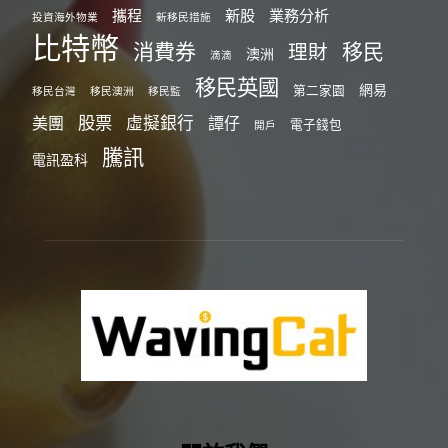
攜程
新股
業務分析
投資海外物業
新移民措施
比特幣
消費券
移民
理財
澳洲
滴滴
移民英國
網易
第二家園
移民台灣
移民澳洲
移民監
股票
虛擬銀行
美團
譚仔
電子錢包
開戶
騰訊
電訊盈科