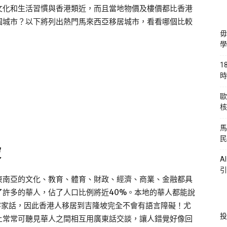
文化和生活習慣與香港類近，而且當地物價及樓價都比香港
個城市？以下將列出熱門馬來西亞移居城市，看看哪個比較
毋
學
1
時
歐
核
馬
民
坡
A
引
東南亞的文化、教育、體育、財政、經濟、商業、金融都具
了許多的華人，佔了人口比例將近40%。本地的華人都能說
客家話，因此香港人移居到吉隆坡完全不會有語言障礙！尤
投
上常常可聽見華人之間相互用廣東話交談，讓人錯覺好像回