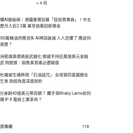
« 4 月
懼AI搶飯碗｜港鐵重賞招募「捉逃票專員」！中五
歷月入近2.3萬 兼享過萬迎新獎金
800萬桶油供應消失 AI神話破滅 人人恐懼了 應該何
貪婪？
洲密謀美債美股武器化 挪威手持近萬億美元金融
武 特朗普：拋售美資產必遭報復
杜羅被生擒再現「石油詛咒」 全球第四富國變全
乞食 政經角度深度剖析
I分身創40億美元帶貨額？ 攤手哥Khaby Lame如何
爆 IP X 電商工業革命？
資專欄
118