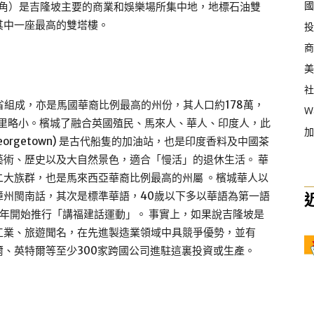
國
亦稱金三角）是吉隆坡主要的商業和娛樂場所集中地，地標石油雙
其中一座最高的雙塔樓。
投
商
美
社
省組成，亦是馬國華裔比例最高的州份，其人口約178萬，
W
平方公里略小。檳城了融合英國殖民、馬來人、華人、印度人，此
加
orgetown) 是古代船隻的加油站，也是印度香料及中國茶
術、歷史以及大自然景色，適合「慢活」的退休生活。 華
大族群，也是馬來西亞華裔比例最高的州屬 。檳城華人以
漳州閩南話，其次是標準華語，40歲以下多以華語為第一語
4年開始推行「講福建話運動」。 事實上，如果說吉隆坡是
工業、旅遊聞名，在先進製造業領域中具競爭優勢，並有
、英特爾等至少300家跨國公司進駐這裏投資或生產。