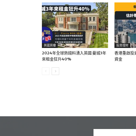
英國買樓
投資理財
2024年全球熱錢料湧入英國 曼城3年
香港重啟投資
來租金狂升40%
資金