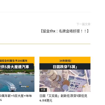
下一篇文章
【留盒thx：名牌盒唔好揼！！】
外匯
0萬年薪+5房大屋+呠呠
日圓「又双叒」創新低 跌穿5算低見
戶
4.98港元