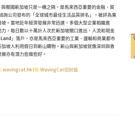
，與鄰國新加坡只是一橋之隔，是馬來西亞重要的金融、貿
世諮詢公司發布的「全球城市最佳生活品質排名」，被評為東
隆坡。當地近年經濟發展非常迅速，多個大型企業相繼進
動力，每日數以十萬計人次於新加坡關口進出，人流和現金
o Land」落戶，亦是馬來西亞重要的工業、運輸和商業都市
新加坡人利用假日到新山購物。新山與新加坡就像深圳與香
發展亦有潛力愈做愈好。
G:
wavingcat.hk
FB:
WavingCat招財貓