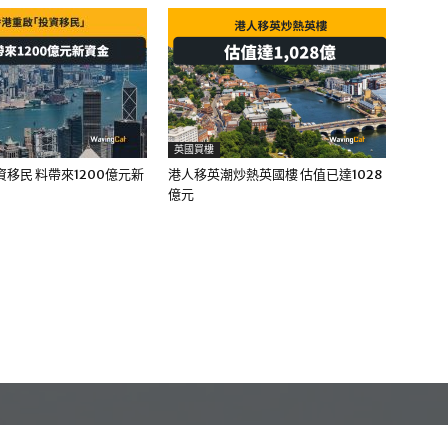
英國買樓
移民 料帶來1200億元新
港人移英潮炒熱英國樓 估值已達1028
億元