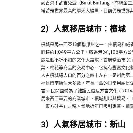
到香港！武吉免登（Bukit Bintang，
塔曾是世界最高的摩天大樓🏢，目前仍是世界
2）人氣移居城市：檳城
檳城是馬來西亞13個聯邦州之一，由檳島和威
面積約1,049平方公里，較香港的1,106
處是個不折不扣的文化大鎔爐，首府喬治市 (Ge
葉、棉花等商品的交易中心。它擁有豐富文化藝
人占檳城總人口的百分之四十左右，是州內第二
福建閩南籍佔大多數，年長一輩的日常用語是
言。 民間團體為了維護民俗及方言文化，201
馬來西亞重要的商業城市，檳城則以其貿易、
「東方硅谷」之稱。當地近年已吸引惠普、戴爾
3）人氣移居城市：新山