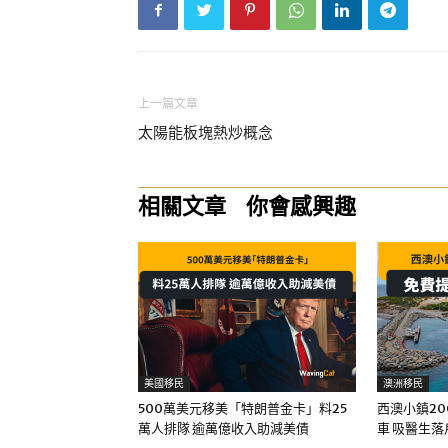
上一篇文章
太陽能板塊熱炒概念
相關文章
你會感興趣
美國移民
澳洲移民
500萬美元移美「特朗普金卡」料25
西澳小鎮20
萬人排隊 逾萬億收入助減美債
車 吸醫生落