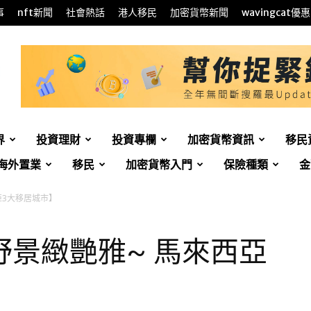
事
nft新聞
社會熱話
港人移民
加密貨幣新聞
wavingcat優惠
界
投資理財
投資專欄
加密貨幣資訊
移民
海外置業
移民
加密貨幣入門
保險種類
金
亞3大移居城市】
景緻艷雅~ 馬來西亞