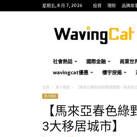
星期五, 8 月 7, 2026
投資
理財
品牌故
WavingCat
招
財
貓
社會熱話
國際金融
商業世
wavingcat優惠
樓宇按揭
主頁
港人移民
【馬來亞春色綠野景緻艷雅~ 馬來西
港人移民
【馬來亞春色綠野
3大移居城市】