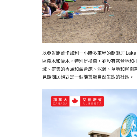
以亞省距離卡加利一小時多車程的朗湖居 Lake
區樹木和灌木，特別是柳樹，亦設有露營地和小屋區
域、密集的香蒲和蘆葦床、泥灘、草地和柳樹叢。
見朗湖居絕對是一個能兼顧自然生態的社區。