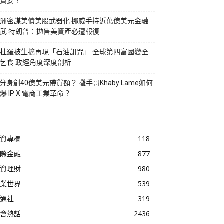
貪婪？
洲密謀美債美股武器化 挪威手持近萬億美元金融
武 特朗普：拋售美資產必遭報復
杜羅被生擒再現「石油詛咒」 全球第四富國變全
乞食 政經角度深度剖析
I分身創40億美元帶貨額？ 攤手哥Khaby Lame如何
爆 IP X 電商工業革命？
資專欄
118
際金融
877
資理財
980
業世界
539
通社
319
會熱話
2436