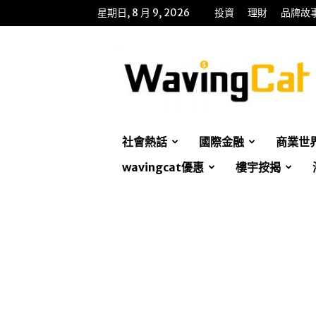
星期日, 8 月 9, 2026
投資
理財
品牌故
WavingCat
招
財
貓
社會熱話
國際金融
商業世
wavingcat優惠
樓宇按揭