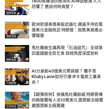
1800萬桶油供應消失 AI神話破滅 人人
恐懼了 應該何時貪婪？
國際金融
歐洲密謀美債美股武器化 挪威手持近萬
億美元金融核武 特朗普：拋售美資產必
遭報復
國際金融
馬杜羅被生擒再現「石油詛咒」 全球第
四富國變全民乞食 政經角度深度剖析
國際金融
AI分身創40億美元帶貨額？ 攤手哥
Khaby Lame如何引爆 IP X 電商工業革
命？
人物故事
【銀彈吞併】挾擒馬杜羅餘威 特朗普傳
向格陵蘭每人派10萬美元 圖買斷北極寶
藏圖買斷北極寶藏
社會熱話