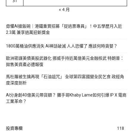
31
« 4 月
毋懼AI搶飯碗｜港鐵重賞招募「捉逃票專員」！中五學歷月入近
2.3萬 兼享過萬迎新獎金
1800萬桶油供應消失 AI神話破滅 人人恐懼了 應該何時貪婪？
歐洲密謀美債美股武器化 挪威手持近萬億美元金融核武 特朗普：
拋售美資產必遭報復
馬杜羅被生擒再現「石油詛咒」 全球第四富國變全民乞食 政經角
度深度剖析
AI分身創40億美元帶貨額？ 攤手哥Khaby Lame如何引爆 IP X 電商
工業革命？
投資專欄
118