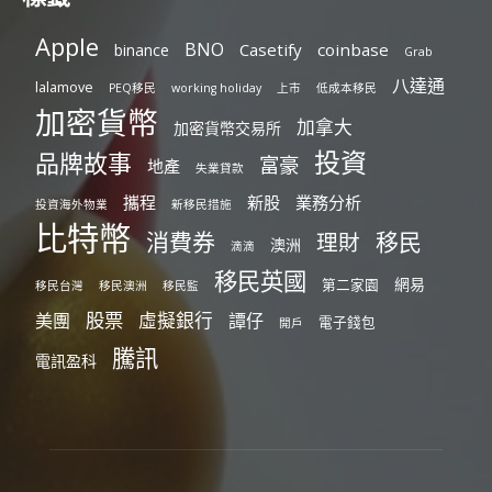
Apple
BNO
Casetify
coinbase
binance
Grab
八達通
lalamove
PEQ移民
working holiday
上市
低成本移民
加密貨幣
加拿大
加密貨幣交易所
投資
品牌故事
富豪
地產
失業貸款
攜程
新股
業務分析
投資海外物業
新移民措施
比特幣
消費券
移民
理財
澳洲
滴滴
移民英國
網易
第二家園
移民台灣
移民澳洲
移民監
股票
虛擬銀行
美團
譚仔
電子錢包
開戶
騰訊
電訊盈科