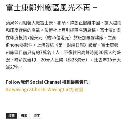
富士康鄭州廠區風光不再 –
蘋果公司組裝大廠富士康、和碩、緯創正撤離中國，擴大越南
和印度廠房的產能。彭博社上月引述匿名消息稱，富士康計劃
在印度投資7億美元（約55億港元）於班加羅爾建廠，生產
iPhone零部件。上海報紙《第一財經日報》證實，富士康鄭
州廠區目前只有約7萬名工人，不復往日高峰時期30萬人的盛
況，時薪跌破19－20元人民幣（約23港元），比去年26元大
減27％。
Follow我們 Social Channel 得到最新資訊
:
IG:
wavingcat.hk
FB:
WavingCat招財貓
標籤
蘋果
印度