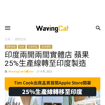
主頁
國際金融
國際金融
投資
社會熱話
投資理財
印度兩開兩間實體店 蘋果
25%生產線轉至印度製造
由
WavingCat小編 Ho
-
21 4 月, 2023