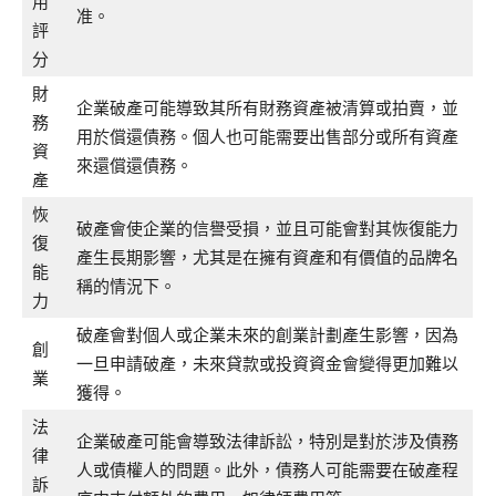
用
准。
評
分
財
企業破產可能導致其所有財務資產被清算或拍賣，並
務
用於償還債務。個人也可能需要出售部分或所有資產
資
來還償還債務。
產
恢
破產會使企業的信譽受損，並且可能會對其恢復能力
復
產生長期影響，尤其是在擁有資產和有價值的品牌名
能
稱的情況下。
力
破產會對個人或企業未來的創業計劃產生影響，因為
創
一旦申請破產，未來貸款或投資資金會變得更加難以
業
獲得。
法
企業破產可能會導致法律訴訟，特別是對於涉及債務
律
人或債權人的問題。此外，債務人可能需要在破產程
訴