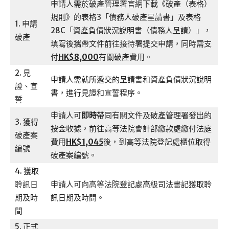
申請人需於破產管理署官網下載《破產（表格）
規則》的表格3「債務人破產呈請書」及表格
1. 申請
28C「資產負債狀況說明書（債務人呈請）」，
破產
填寫後攜帶文件前往接待署提交申請，同時需支
付
HK$8,000
有關破產費用。
2. 見
申請人需就所遞交的呈請書和資產負債狀況說明
證、宣
書，進行見證和宣誓程序。
誓
申請人可
即時
帶同有關文件及破產管理署發出的
3. 獲得
按金收據，前往高等法院會計部繳款處繳付法庭
破產案
費用
HK$1,045
後，到高等法院登記處櫃位取得
編號
破產案編號。
4. 獲取
聆訊日
申請人可向高等法院登記處高級司法書記獲取聆
期及時
訊日期及時間。
間
5. 正式