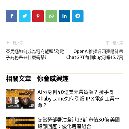
上一篇文章
下一篇文章
亞馬遜如何成為電商龍頭?為電
OpenAI推搵漏洞獎勵計畫
子商務帶來什麼衝擊?
ChatGPT每個bug可賺15.7萬
相關文章
你會感興趣
AI分身創40億美元帶貨額？ 攤手哥
Khaby Lame如何引爆 IP X 電商工業革
命？
人物故事
麥當勞部署沽全港23舖 市值30億 美國
總部回應：優化房產組合