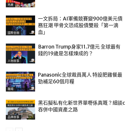
地產
一文拆局：AI軍備競賽變900億美元債
務狂潮 甲骨文恐成股債雙殺「第一滴
血」
國際金融
Barron Trump身家11.7億元 全球最有
錢的19歲是怎樣煉成的？
人物故事
Panasonic全球裁員萬人 特設肥雞餐最
勁補足60個月糧
職場
黑石擬私有化新世界單嘢係真嘅？細談c
吞併中國資產之路
品牌故事