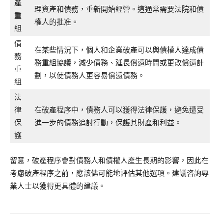
產
理資產和債務，重新開始經營。這通常需要法院和債
重
權人的批准。
組
債
在某些情況下，個人和企業破產可以與債權人達成債
務
務重組協議，減少債務、延長償還時間或更改償還計
重
劃，以使債務人更容易償還債務。
組
法
律
在破產程序中，債務人可以獲得法律保護，避免遭受
保
進一步的債務追討行動，保護其財產和利益。
護
留意，破產程序會對債務人和債權人產生長期的影響，因此在
考慮破產程序之前，應該儘可能地評估其他選項。建議咨詢專
業人士以獲得更具體的建議。