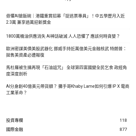
毋懼AI搶飯碗｜港鐵重賞招募「捉逃票專員」！中五學歷月入近
2.3萬 兼享過萬迎新獎金
1800萬桶油供應消失 AI神話破滅 人人恐懼了 應該何時貪婪？
歐洲密謀美債美股武器化 挪威手持近萬億美元金融核武 特朗普：
拋售美資產必遭報復
馬杜羅被生擒再現「石油詛咒」 全球第四富國變全民乞食 政經角
度深度剖析
AI分身創40億美元帶貨額？ 攤手哥Khaby Lame如何引爆 IP X 電商
工業革命？
投資專欄
118
國際金融
877