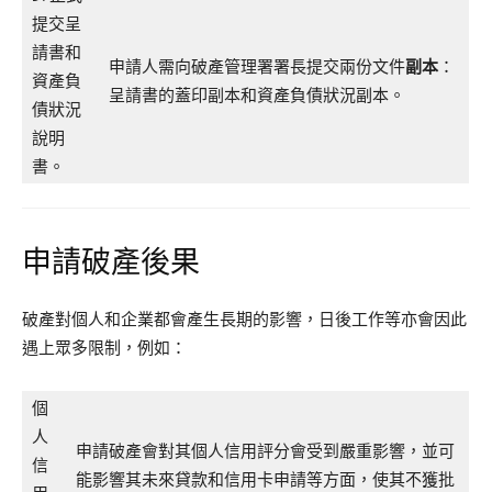
提交呈
請書和
申請人需向破產管理署署長提交兩份文件
副本
：
資產負
呈請書的蓋印副本和資產負債狀況副本。
債狀況
說明
書。
申請破產後果
破產對個人和企業都會產生長期的影響，日後工作等亦會因此
遇上眾多限制，例如：
個
人
申請破產會對其個人信用評分會受到嚴重影響，並可
信
能影響其未來貸款和信用卡申請等方面，使其不獲批