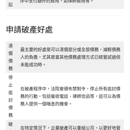
序中支付額外的費用，如律師費用等。
訟
申請破產好處
清
最主要的好處是可以清償部分或全部債務，減輕債務
償
人的負擔，尤其是當其他債務處理方式已經嘗試過但
債
未能成功時。
務
停
止
在破產程序中，法院會頒布禁制令，停止所有追討債
追
務的行動，包括催收電話、律師信函等，這可以為債
討
務人提供一個喘息的機會。
債
務
破
在特定情況下，企業破產可以重組公司，以更好地管