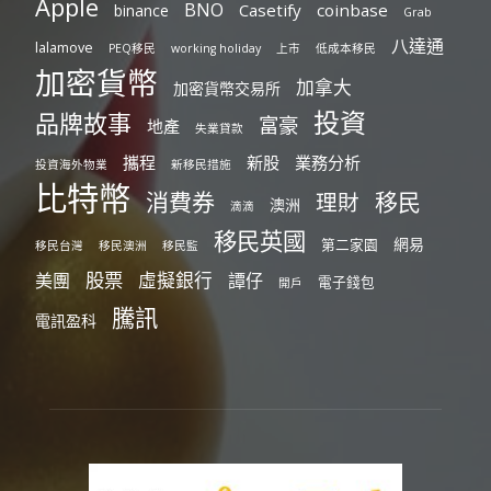
Apple
BNO
Casetify
coinbase
binance
Grab
八達通
lalamove
PEQ移民
working holiday
上市
低成本移民
加密貨幣
加拿大
加密貨幣交易所
投資
品牌故事
富豪
地產
失業貸款
攜程
新股
業務分析
投資海外物業
新移民措施
比特幣
消費券
移民
理財
澳洲
滴滴
移民英國
網易
第二家園
移民台灣
移民澳洲
移民監
股票
虛擬銀行
美團
譚仔
電子錢包
開戶
騰訊
電訊盈科