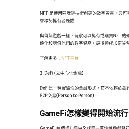
NFT 是使用區塊鏈技術創建的數字資產，與
會標記擁有者是誰。
與傳統遊戲一樣，玩家可以擁有或購買NFT的
優化和增值他們的數字資產，最後換成加密貨
了解更多：
NFT平台
2. DeFi (去中心化金融)
DeFi是一種實驗性的金融形式，它不依賴於
P2P交易(Person to Person)。
GameFi怎樣變得開始流
GameFi 這個語句是由全球第一區塊鏈遊戲發行平