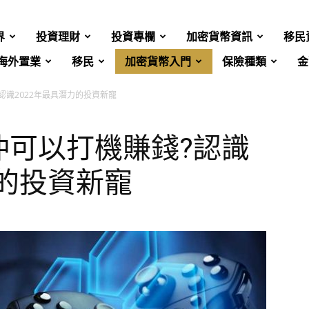
界
投資理財
投資專欄
加密貨幣資訊
移民
海外置業
移民
加密貨幣入門
保險種類
金
?認識2022年最具潛力的投資新寵
?仲可以打機賺錢?認識
力的投資新寵