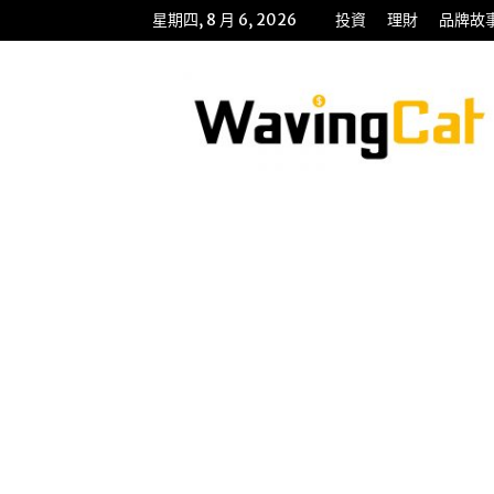
星期四, 8 月 6, 2026
投資
理財
品牌故
WavingCat
招
財
貓