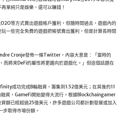
不再單純只是娛樂，還可以賺錢！
或O2O等方式賣出遊戲帳戶獲利，但隨時間過去，遊戲內的
使玩一些完全免費的遊戲把帳號賣出獲利，但是計算長時間
Andre Cronje發佈一條Twitter，內容大意是：「當時的
eFi)，而將來DeFi的屬性將更趨向於遊戲化。」但這個話題在
nfinity成功完成B輪融資，籌集到1.52億美元；在其後的11
融資，GameFi開始變得大流行。根據Blockchaingamer
的總投資額已經超過25億美元，許多遊戲公司都計劃發展或加入
快人一步取得市場份額。