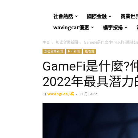
社會熱話
國際金融
商業世
wavingcat優惠
樓宇按揭
主頁
加密貨幣新聞
GameFi是什麼?仲可以打機賺錢
加密貨幣新聞
NFT新聞
區塊鏈
GameFi是什麼
2022年最具潛
由
WavingCat小編
-
3 1 月, 2022