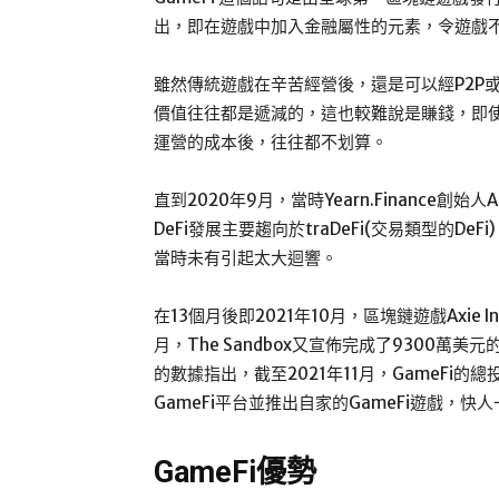
出，即在遊戲中加入金融屬性的元素，令遊戲
雖然傳統遊戲在辛苦經營後，還是可以經P2P
價值往往都是遞減的，這也較難說是賺錢，即
運營的成本後，往往都不划算。
直到2020年9月，當時Yearn.Finance創始人
DeFi發展主要趨向於traDeFi(交易類型的D
當時未有引起太大迴響。
在13個月後即2021年10月，區塊鏈遊戲Axie I
月，The Sandbox又宣佈完成了9300萬美元的
的數據指出，截至2021年11月，GameFi
GameFi平台並推出自家的GameFi遊戲，
GameFi優勢