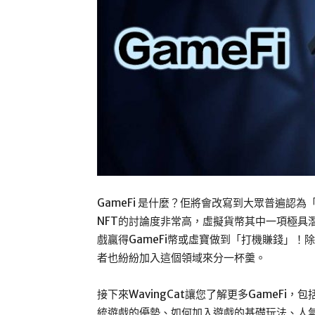
GameFi 是什麼？佢將會改寫到大眾普遍認
NFT的討論度非常高，虛擬貨幣其中一項極具潛力
戲贏得GameFi幣或虛寶做到「打機賺錢」
者也紛紛加入這個領域來分一杯羹。
接下來WavingCat讓您了解更多GameFi，
統遊戲的優勢、如何加入遊戲的基礎玩法、人氣