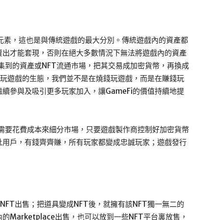
i中的核心元素，這也是與傳統遊戲的最大分別。傳統遊戲內的資產都
賣出才能套現，否則在絕大多數情況下無法將遊戲內的資產
，把收集到的資產或NFT流通市場，把其交易成加密貨幣，再換成
一些玩遊戲的生態，我們並不是在燒錢玩遊戲，而是在賺錢玩
續參與及吸引更多玩家加入，讓GameFi的價值持續地提
告都不需要花費成本來細分市場，只要遊戲製作商控制好加密貨幣
批用戶，有錢齊齊賺，所有玩家都變成忠誠玩家；遊戲發行
NFT出售；把道具變成NFT後，就擁有該NFT獨一無二的
Marketplace出售，也可以放到一些NFT平台裏放售，