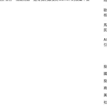
時
歐
核
馬
民
A
引
投
國
投
商
美
社