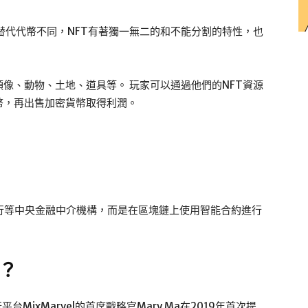
可替代代幣不同，NFT有著獨一無二的和不能分割的特性，也
頭像、動物、土地、道具等。 玩家可以通過他們的NFT資源
幣，再出售加密貨幣取得利潤。
銀行等中央金融中介機構，而是在區塊鏈上使用智能合約進行
行？
台MixMarvel的首席戰略官Mary Ma在2019年首次提