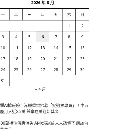
2026 年 8 月
一
二
三
四
五
六
日
1
2
3
4
5
6
7
8
9
10
11
12
13
14
15
16
17
18
19
20
21
22
23
24
25
26
27
28
29
30
31
« 4 月
懼AI搶飯碗｜港鐵重賞招募「捉逃票專員」！中五
歷月入近2.3萬 兼享過萬迎新獎金
800萬桶油供應消失 AI神話破滅 人人恐懼了 應該何