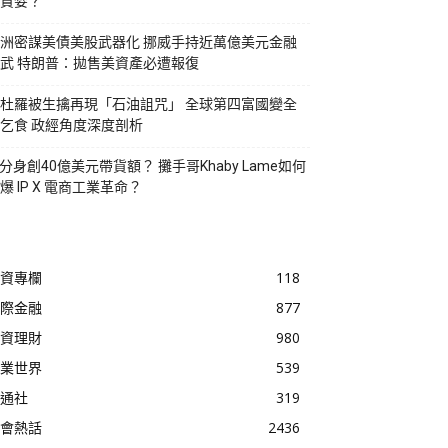
貪婪？
洲密謀美債美股武器化 挪威手持近萬億美元金融
武 特朗普：拋售美資產必遭報復
杜羅被生擒再現「石油詛咒」 全球第四富國變全
乞食 政經角度深度剖析
I分身創40億美元帶貨額？ 攤手哥Khaby Lame如何
爆 IP X 電商工業革命？
資專欄
118
際金融
877
資理財
980
業世界
539
通社
319
會熱話
2436