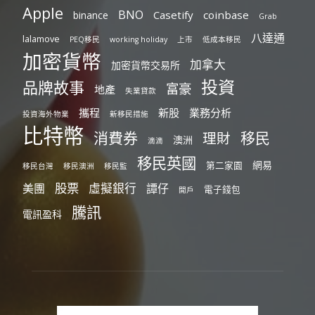
Apple
BNO
Casetify
coinbase
binance
Grab
八達通
lalamove
PEQ移民
working holiday
上市
低成本移民
加密貨幣
加拿大
加密貨幣交易所
投資
品牌故事
富豪
地產
失業貸款
攜程
新股
業務分析
投資海外物業
新移民措施
比特幣
消費券
移民
理財
澳洲
滴滴
移民英國
網易
第二家園
移民台灣
移民澳洲
移民監
股票
虛擬銀行
美團
譚仔
電子錢包
開戶
騰訊
電訊盈科