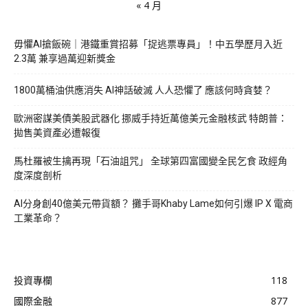
« 4 月
毋懼AI搶飯碗｜港鐵重賞招募「捉逃票專員」！中五學歷月入近
2.3萬 兼享過萬迎新獎金
1800萬桶油供應消失 AI神話破滅 人人恐懼了 應該何時貪婪？
歐洲密謀美債美股武器化 挪威手持近萬億美元金融核武 特朗普：
拋售美資產必遭報復
馬杜羅被生擒再現「石油詛咒」 全球第四富國變全民乞食 政經角
度深度剖析
AI分身創40億美元帶貨額？ 攤手哥Khaby Lame如何引爆 IP X 電商
工業革命？
投資專欄
118
國際金融
877