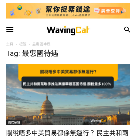
主頁
標籤
最惠國待遇
Tag: 最惠國待遇
國際金融
關稅唔多中美貿易都係無運行？ 民主共和兩