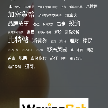
八達通
lalamove
PEQ移民
working holiday
上市
低成本移民
加密貨幣
加拿大
加密貨幣交易所
投資
品牌故事
富豪
地產
失業貸款
攜程
新股
業務分析
投資海外物業
新移民措施
比特幣
消費券
移民
理財
澳洲
滴滴
移民英國
網易
第二家園
移民台灣
移民澳洲
移民監
股票
虛擬銀行
美團
譚仔
電子錢包
開戶
騰訊
電訊盈科