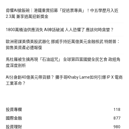
毋懼AI搶飯碗｜港鐵重賞招募「捉逃票專員」！中五學歷月入近
2.3萬 兼享過萬迎新獎金
1800萬桶油供應消失 AI神話破滅 人人恐懼了 應該何時貪婪？
歐洲密謀美債美股武器化 挪威手持近萬億美元金融核武 特朗普：
拋售美資產必遭報復
馬杜羅被生擒再現「石油詛咒」 全球第四富國變全民乞食 政經角
度深度剖析
AI分身創40億美元帶貨額？ 攤手哥Khaby Lame如何引爆 IP X 電商
工業革命？
投資專欄
118
國際金融
877
投資理財
980