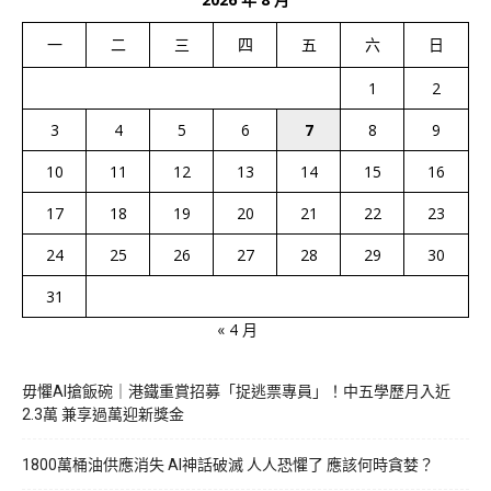
一
二
三
四
五
六
日
1
2
3
4
5
6
7
8
9
10
11
12
13
14
15
16
17
18
19
20
21
22
23
24
25
26
27
28
29
30
31
« 4 月
毋懼AI搶飯碗｜港鐵重賞招募「捉逃票專員」！中五學歷月入近
2.3萬 兼享過萬迎新獎金
1800萬桶油供應消失 AI神話破滅 人人恐懼了 應該何時貪婪？