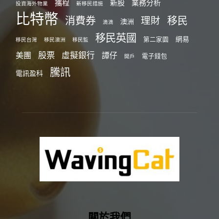
攜程
新股
業務分析
投資海外物業
新移民措施
比特幣
消費券
移民
理財
澳洲
滴滴
移民英國
網易
第二家園
移民台灣
移民澳洲
移民監
股票
虛擬銀行
美團
譚仔
電子錢包
開戶
騰訊
電訊盈科
關於我們