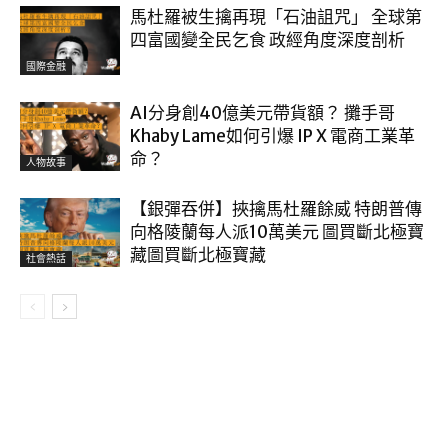
馬杜羅被生擒再現「石油詛咒」 全球第
四富國變全民乞食 政經角度深度剖析
國際金融
AI分身創40億美元帶貨額？ 攤手哥
Khaby Lame如何引爆 IP X 電商工業革
命？
人物故事
【銀彈吞併】挾擒馬杜羅餘威 特朗普傳
向格陵蘭每人派10萬美元 圖買斷北極寶
藏圖買斷北極寶藏
社會熱話