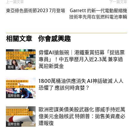
上一篇文章
下一篇文章
東亞綠色藝術節2023 7月登場
Garrett 的新一代電動壓縮機
技術率先用在氫燃料電池車輛
相關文章
你會感興趣
毋懼AI搶飯碗｜港鐵重賞招募「捉逃票
專員」！中五學歷月入近2.3萬 兼享過
萬迎新獎金
職場
1800萬桶油供應消失 AI神話破滅 人人
恐懼了 應該何時貪婪？
國際金融
歐洲密謀美債美股武器化 挪威手持近萬
億美元金融核武 特朗普：拋售美資產必
遭報復
國際金融