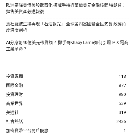
歐洲密謀美債美股武器化 挪威手持近萬億美元金融核武 特朗普：
拋售美資產必遭報復
馬杜羅被生擒再現「石油詛咒」 全球第四富國變全民乞食 政經角
度深度剖析
AI分身創40億美元帶貨額？ 攤手哥Khaby Lame如何引爆 IP X 電商
工業革命？
投資專欄
118
國際金融
877
投資理財
980
商業世界
539
美通社
319
社會熱話
2436
加密貨幣平台開戶優惠
1