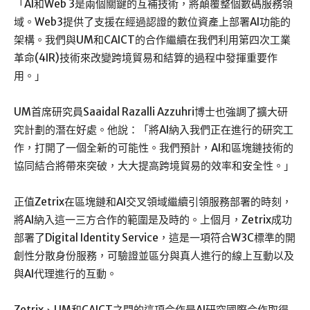
「AI和Web 3是兩個關鍵的互補技術，將顛覆整個數碼服務領
域。Web3提供了支援在經過認證的數位資產上部署AI功能的
架構。我們與UM和CAICT的合作繼續在我們利用第四次工業
革命(4IR)技術來改變跨境貿易和結算的過程中發揮重要作
用。」
UM首席研究員Saaidal Razalli Azzuhri博士也強調了擴大研
究計劃的潛在好處。他說：「將AI納入我們正在進行的研究工
作，打開了一個全新的可能性。我們預計，AI和區塊鏈技術的
協同結合將帶來突破，大大提高跨境貿易的效率和安全性。」
正值Zetrix在區塊鏈和AI交叉領域繼續引領服務部署的時刻，
將AI納入這一三方合作的範圍是及時的。上個月，Zetrix成功
部署了Digital Identity Service，這是一項符合W3C標準的開
創性分散身份服務，可驗證並區分與真人進行的線上互動以及
與AI代理進行的互動。
Zetrix、UM和CAICT之間的這項合作是AI研究國際合作取得