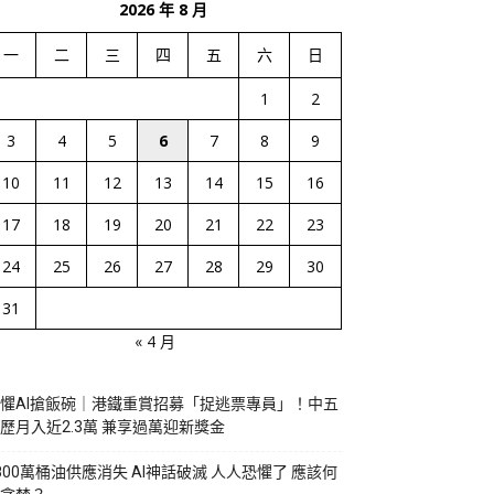
2026 年 8 月
一
二
三
四
五
六
日
1
2
3
4
5
6
7
8
9
10
11
12
13
14
15
16
17
18
19
20
21
22
23
24
25
26
27
28
29
30
31
« 4 月
懼AI搶飯碗｜港鐵重賞招募「捉逃票專員」！中五
歷月入近2.3萬 兼享過萬迎新獎金
800萬桶油供應消失 AI神話破滅 人人恐懼了 應該何