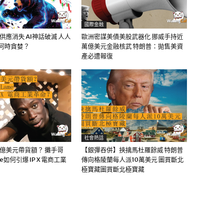
國際金融
油供應消失 AI神話破滅 人人
歐洲密謀美債美股武器化 挪威手持近
該何時貪婪？
萬億美元金融核武 特朗普：拋售美資
產必遭報復
社會熱話
0億美元帶貨額？ 攤手哥
【銀彈吞併】挾擒馬杜羅餘威 特朗普
me如何引爆 IP X 電商工業
傳向格陵蘭每人派10萬美元 圖買斷北
極寶藏圖買斷北極寶藏