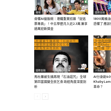
職場
國際金融
毋懼AI搶飯碗｜港鐵重賞招募「捉逃
1800萬桶
票專員」！中五學歷月入近2.3萬 兼享
恐懼了 應
過萬迎新獎金
國際金融
人物故事
馬杜羅被生擒再現「石油詛咒」 全球
AI分身創4
第四富國變全民乞食 政經角度深度剖
Khaby La
析
革命？