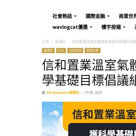
社會熱話
國際金融
商業世
wavingcat優惠
樓宇按揭
主頁
美通社
信和置業溫室氣體排放減量目標獲科學
美通社
ESG
社會熱話
商業世界
信和置業溫室氣
學基礎目標倡議
由
PR Newswire美通社
-
7 9 月, 2023