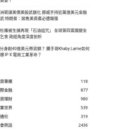
貪婪？
洲密謀美債美股武器化 挪威手持近萬億美元金融
武 特朗普：拋售美資產必遭報復
杜羅被生擒再現「石油詛咒」 全球第四富國變全
乞食 政經角度深度剖析
I分身創40億美元帶貨額？ 攤手哥Khaby Lame如何
爆 IP X 電商工業革命？
資專欄
118
際金融
877
資理財
980
業世界
539
通社
319
會熱話
2436