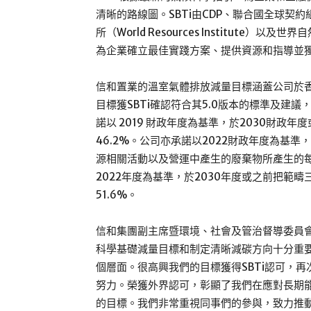
清晰的路線圖。SBTi由CDP、聯合國全球契約組織（Un
所（World Resources Institute）以及世界
為企業確立最佳實踐方案、提供資源和指導並
信和置業的溫室氣體排放減量目標涵蓋公司於
目標獲SBTi確認符合其5.0版本的標準及建
諾以 2019 財政年度為基準，於2030財
46.2%。公司亦承諾以2022財政年度為基
源相關活動以及營運中產生的廢棄物所產生的每
2022年度為基準，於2030年度或之前把範
51.6%。
信和集團副主席暨環境、社會及管治督導委員
科學基礎減量目標和制定清晰減碳方向十分重要
個層面。很高興我們的目標獲得SBTi認可，
努力。榮獲外界認可，彰顯了我們在應對長期能
的目標。我們非常重視同事們的參與，致力推