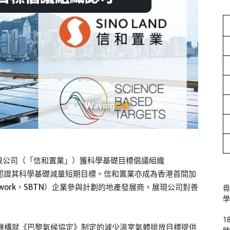
限公司（「信和置業」）獲科學基礎目標倡議組織
tive，SBTi）認證其科學基礎減量短期目標。信和置業亦成為香港首間加
t Network，SBTN）企業參與計劃的地產發展商，展現公司對善
毋
學
1
融機構就《巴黎氣候協定》制定的減少溫室氣體排放目標提供