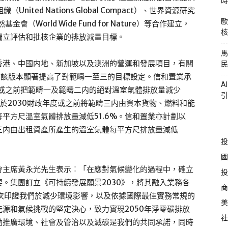
時
ited Nations Global Compact）、世界資源研究
歐
自然基金會（World Wide Fund for Nature）等合作建立，
核
獨立評估和批核企業的排放減量目標。
馬
香港、中國内地、新加坡以及澳洲的營運和發展項目，有關
民
議，該版本顯著提高了對範疇一至三的目標設定。信和置業承
A
政年度或之前把範疇一及範疇二内的絕對溫室氣體排放量減少
引
準，於2030財政年度或之前將範疇三内由資本貨物、燃料和能
平方尺溫室氣體排放量減低51.6%。信和置業亦計劃以
疇三内由出租資產所產生的溫室氣體每平方尺排放量減低
投
國
會主席黃永光先生表示︰「在應對氣候變化的過程中，確立
投
。集團訂立《可持續發展願景2030》，將其融入業務各
商
再次印證我們於減少環境影響，以及依據國際最佳實務常規的
美
源和氣候挑戰的堅定決心，致力實現2050年淨零碳排放
社
動推廣環境、社會及管治以及減碳是我們的共同承諾，同時