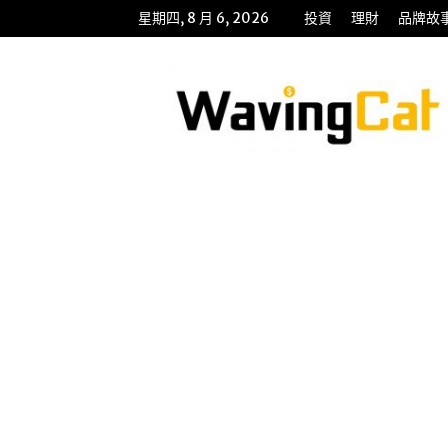
星期四, 8 月 6, 2026
投資
理財
品牌故
WavingCat
招
財
貓