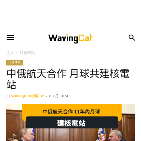
主頁
社會熱話
社會熱話
中俄航天合作 月球共建核電
站
由
WavingCat小編 Ho
-
8 3 月, 2024