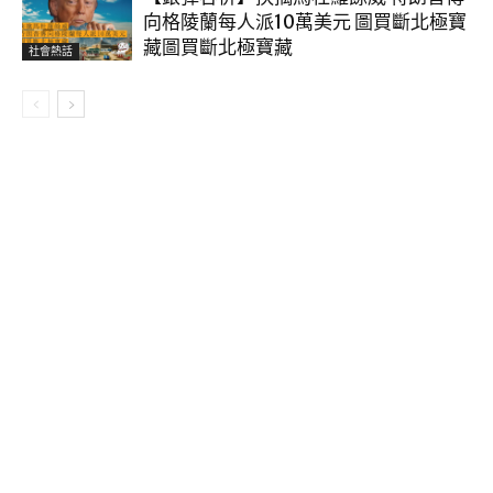
向格陵蘭每人派10萬美元 圖買斷北極寶
藏圖買斷北極寶藏
社會熱話