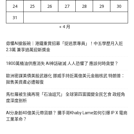
24
25
26
27
28
29
30
31
« 4 月
毋懼AI搶飯碗｜港鐵重賞招募「捉逃票專員」！中五學歷月入近
2.3萬 兼享過萬迎新獎金
1800萬桶油供應消失 AI神話破滅 人人恐懼了 應該何時貪婪？
歐洲密謀美債美股武器化 挪威手持近萬億美元金融核武 特朗普：
拋售美資產必遭報復
馬杜羅被生擒再現「石油詛咒」 全球第四富國變全民乞食 政經角
度深度剖析
AI分身創40億美元帶貨額？ 攤手哥Khaby Lame如何引爆 IP X 電商
工業革命？