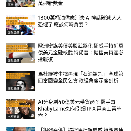
萬迎新獎金
職場
1800萬桶油供應消失 AI神話破滅 人人
恐懼了 應該何時貪婪？
國際金融
歐洲密謀美債美股武器化 挪威手持近萬
億美元金融核武 特朗普：拋售美資產必
遭報復
國際金融
馬杜羅被生擒再現「石油詛咒」 全球第
四富國變全民乞食 政經角度深度剖析
國際金融
AI分身創40億美元帶貨額？ 攤手哥
Khaby Lame如何引爆 IP X 電商工業革
命？
人物故事
【銀彈吞併】挾擒馬杜羅餘威 特朗普傳