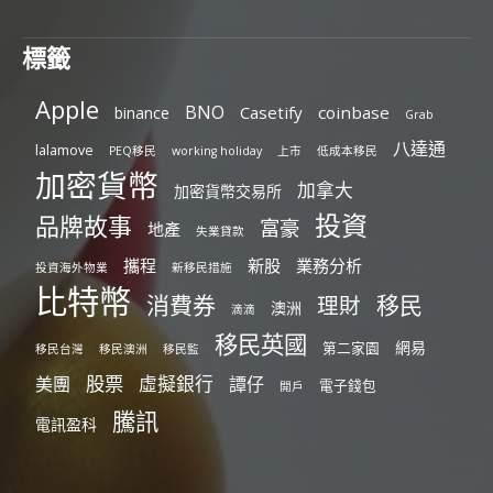
標籤
Apple
BNO
Casetify
coinbase
binance
Grab
八達通
lalamove
PEQ移民
working holiday
上市
低成本移民
加密貨幣
加拿大
加密貨幣交易所
投資
品牌故事
富豪
地產
失業貸款
攜程
新股
業務分析
投資海外物業
新移民措施
比特幣
消費券
移民
理財
澳洲
滴滴
移民英國
網易
第二家園
移民台灣
移民澳洲
移民監
股票
虛擬銀行
美團
譚仔
電子錢包
開戶
騰訊
電訊盈科