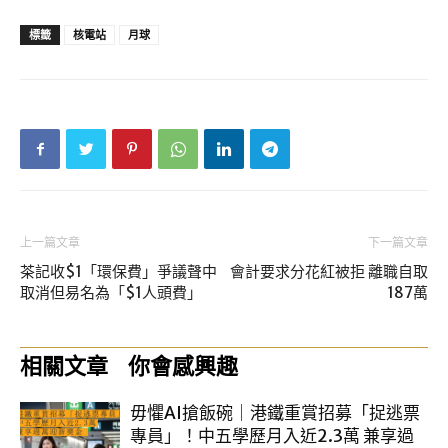
標籤
核電站
月球
上一篇文章
下一篇文章
茶記收$1「環保費」爭議聲中
會計要求分花紅被拒 離職自取
取消但易名為「$1人頭費」
187萬
相關文章
你會感興趣
毋懼AI搶飯碗｜港鐵重賞招募「捉逃票
專員」！中五學歷月入近2.3萬 兼享過