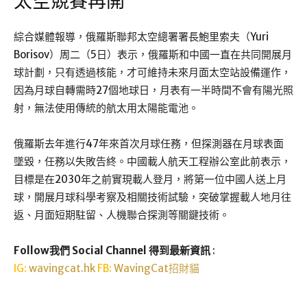
太空競賽再開
綜合媒體報導，俄羅斯聯邦太空總署署長鮑里索夫（Yuri
Borisov）周二（5日）表示，俄羅斯和中國一直在共同開展月
球計劃，只有透過核能，才可維持未來月面太空站設備運作，
因為月球自轉需時27個地球日，月表有一半時間不會有陽光照
射，無法使用傳統的航太用太陽能電池。
俄羅斯去年進行47年來首次月球任務，但探測器在月球表面
墜毀，任務以失敗告終。中國載人航天工程辦公室此前表示，
目標是在2030年之前實現載人登月，將第一位中國人送上月
球，開展月球科學考察及相關技術試驗，突破掌握載人地月往
返、月面短期駐留、人機聯合探測等關鍵技術。
Follow我們 Social Channel 得到最新資訊
:
IG:
wavingcat.hk
FB:
WavingCat招財貓