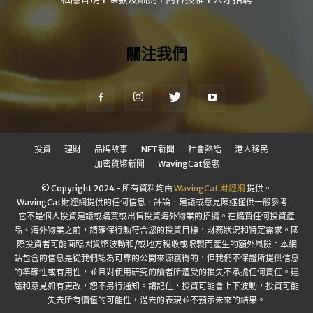
關注我們
投資
理財
品牌故事
NFT新聞
社會熱話
港人移民
加密貨幣新聞
WavingCat優惠
© Copyright 2024 - 所有資料均由
WavingCat 財經網
提供。
WavingCat財經網提供的任何信息，評論，建議或意見陳述僅供一般參考。
它不是個人投資建議或購買或出售投資海外物業的招攬。在購買任何投資產
品、海外物業之前，請確保行動符合您的投資目標，財務狀況和特定需求。國
際投資者可能面臨因貨幣波動和/或地方稅收或限製而產生的額外風險。本網
站包含的信息是從我們認為可靠的公開來源獲得的，但我們不保證所提供信息
的準確性或有用性，並且對使用研究的讀者所遭受的損失不承擔任何責任。建
議和意見如有更改，恕不另行通知。請記住，投資可能會上下波動，投資可能
失去所有價值的可能性，過去的表現並不預示未來的結果。