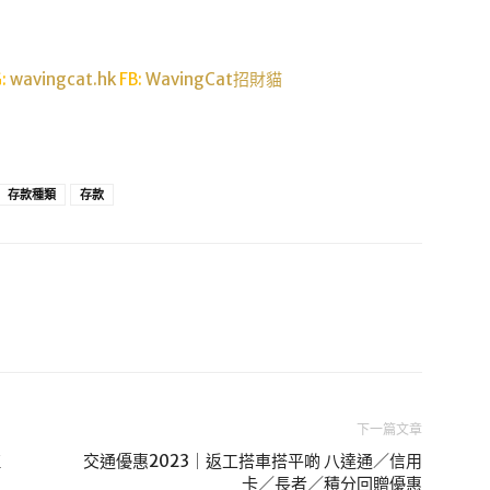
G:
wavingcat.hk
FB:
WavingCat招財貓
存款種類
存款
下一篇文章
殖
交通優惠2023｜返工搭車搭平啲 八達通／信用
卡／長者／積分回贈優惠