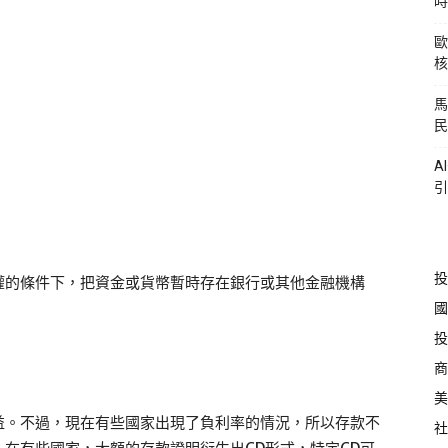
時
歐
核
馬
民
A
引
投
權的條件下，把資金或貨幣暫時存在銀行或其他金融機構
國
投
商
美
益。不過，現在有些國家出現了負利率的情況，所以存款不
社