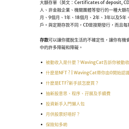
大額存單（英文：Certificates of dep
人、非金融企業、機關團體等發行的一種大額存
月、9個月、1年、18個月、2年、3年以及5
戶。與定期存款不同，CD是按期發行，而且每
存款
可以讓你擺脫生活的不確定性，讓你有機
中的許多障礙和障礙。
被動收入是什麼？WavingCat告訴你被動
什麼是NFT ? | WavingCat帶你由0開始認識
什麼是ETF?新手該怎麼買？
抽新股意思、程序、孖展及手續費
投資新手入門懶人包
月供股票好唔好？
保險知多啲