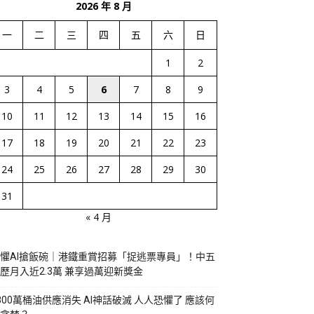
2026 年 8 月
一
二
三
四
五
六
日
1
2
3
4
5
6
7
8
9
10
11
12
13
14
15
16
17
18
19
20
21
22
23
24
25
26
27
28
29
30
31
« 4 月
懼AI搶飯碗｜港鐵重賞招募「捉逃票專員」！中五
歷月入近2.3萬 兼享過萬迎新獎金
800萬桶油供應消失 AI神話破滅 人人恐懼了 應該何