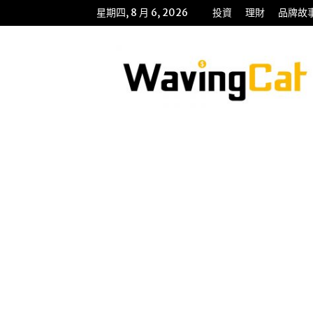
星期四, 8 月 6, 2026
投資
理財
品牌故
WavingCat
招
財
貓