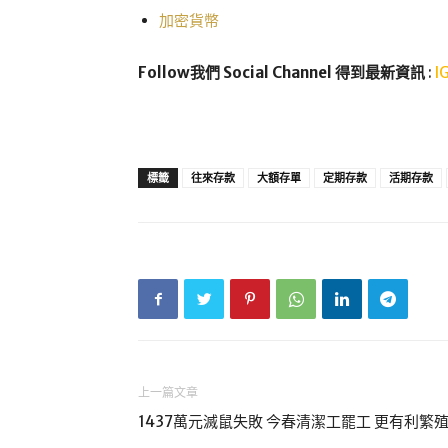
加密貨幣
Follow我們 Social Channel 得到最新資訊
:
I
標籤
往來存款
大額存單
定期存款
活期存款
上一篇文章
1437萬元滅鼠失敗 今春清潔工罷工 更有利繁