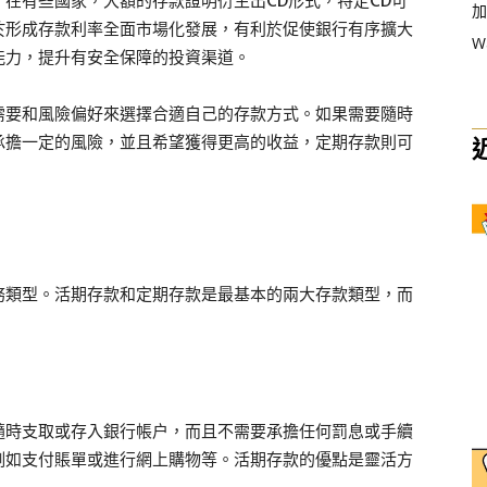
在有些國家，大額的存款證明衍生出CD形式，特定CD可
加
於形成存款利率全面市場化發展，有利於促使銀行有序擴大
W
能力，提升有安全保障的投資渠道。
需要和風險偏好來選擇合適自己的存款方式。如果需要隨時
承擔一定的風險，並且希望獲得更高的收益，定期存款則可
務類型。活期存款和定期存款是最基本的兩大存款類型，而
。
隨時支取或存入銀行帳户，而且不需要承擔任何罰息或手續
例如支付賬單或進行網上購物等。活期存款的優點是靈活方