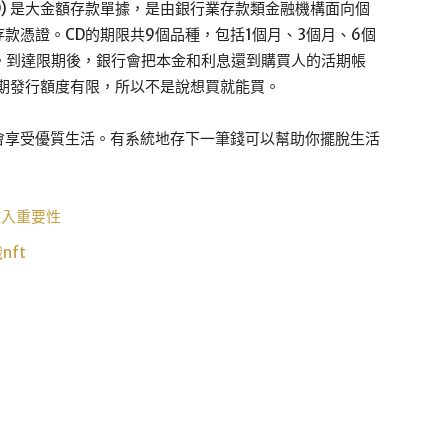
osit, CD) 是大金額存款單據，是由銀行業存款類金融機構面向個
款憑證。CD的期限共9個品種，包括1個月、3個月、6個
年。到達限期後，銀行會把本金和利息還到購買人的活期帳
期發行額度有限，所以不是說想買就能買。
會享受優質生活。有系統地存下一筆錢可以幫助你擺脫生活
收入重要性
nft