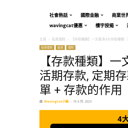
社會熱話
國際金融
商業世
wavingcat優惠
樓宇按揭
主頁
投資理財
【存款種類】一文看清4大存款種類 : 活
投資理財
投資
理財
【存款種類】一文
活期存款, 定期存
單 + 存款的作用
由
WavingCat小編
-
19 6 月, 2023