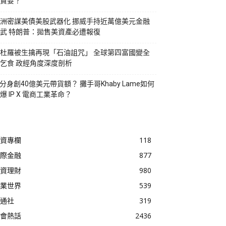
貪婪？
洲密謀美債美股武器化 挪威手持近萬億美元金融
武 特朗普：拋售美資產必遭報復
杜羅被生擒再現「石油詛咒」 全球第四富國變全
乞食 政經角度深度剖析
I分身創40億美元帶貨額？ 攤手哥Khaby Lame如何
爆 IP X 電商工業革命？
資專欄
118
際金融
877
資理財
980
業世界
539
通社
319
會熱話
2436