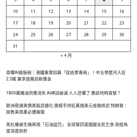
10
11
12
13
14
15
16
17
18
19
20
21
22
23
24
25
26
27
28
29
30
31
« 4 月
毋懼AI搶飯碗｜港鐵重賞招募「捉逃票專員」！中五學歷月入近
2.3萬 兼享過萬迎新獎金
1800萬桶油供應消失 AI神話破滅 人人恐懼了 應該何時貪婪？
歐洲密謀美債美股武器化 挪威手持近萬億美元金融核武 特朗普：
拋售美資產必遭報復
馬杜羅被生擒再現「石油詛咒」 全球第四富國變全民乞食 政經角
度深度剖析