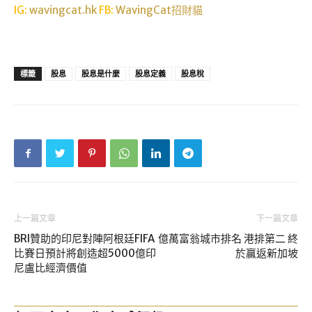
IG:
wavingcat.hk
FB:
WavingCat招財貓
標籤
股息
股息是什麼
股息定義
股息稅
上一篇文章
下一篇文章
BRI贊助的印尼對陣阿根廷FIFA
億萬富翁城市排名 港排第二 終
比賽日預計將創造超5000億印
於贏返新加坡
尼盧比經濟價值