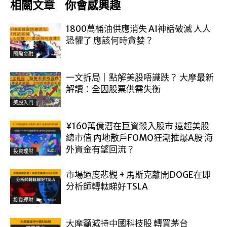
相關文章
你會感興趣
1800萬桶油供應消失 AI神話破滅 人人
恐懼了 應該何時貪婪？
國際金融
一文拆局｜點解美股唔識跌？ 大摩最新
解讀：全因股票供需失衡
美股入門
¥160萬億潛在巨資殺入股市 遠超美股
總市值 內地散戶FOMO狂潮推爆A股 海
外資金有望回流？
投資理財
市場過度悲觀 + 馬斯克離開DOGE在即
分析師轉軚睇好TSLA
投資理財
大摩籲減持中國科技股 轉買茅台