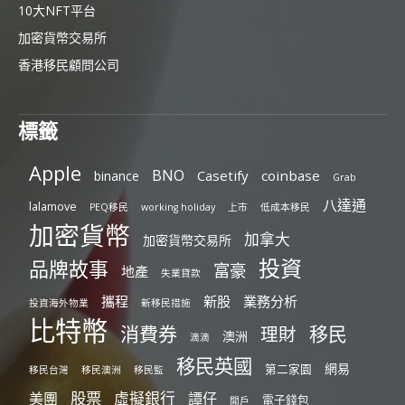
10大NFT平台
加密貨幣交易所
香港移民顧問公司
標籤
Apple
BNO
Casetify
coinbase
binance
Grab
八達通
lalamove
PEQ移民
working holiday
上市
低成本移民
加密貨幣
加拿大
加密貨幣交易所
投資
品牌故事
富豪
地產
失業貸款
攜程
新股
業務分析
投資海外物業
新移民措施
比特幣
消費券
移民
理財
澳洲
滴滴
移民英國
網易
第二家園
移民台灣
移民澳洲
移民監
股票
虛擬銀行
美團
譚仔
電子錢包
開戶