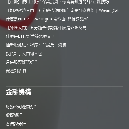
【止蝕】使用止蝕位保護投資，你需要知道的3個止蝕技巧
【加密貨幣入門】五分鐘帶你認識什麼是加密貨幣 | WavingCat
什麼是NFT ? | WavingCat帶你由0開始認識nft
【外匯入門】五分鐘帶你認識什麼是外匯交易
什麼是ETF?新手該怎麼買？
抽新股意思、程序、孖展及手續費
投資新手入門懶人包
月供股票好唔好？
保險知多啲
金融機構
財務公司邊間好?
虛擬銀行
香港證券行