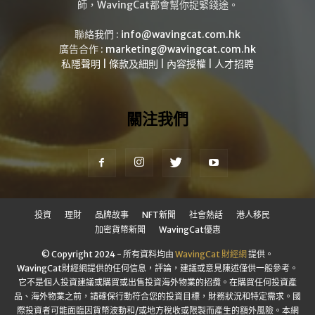
師，WavingCat都會幫你捉緊錢途。
聯絡我們 :
info@wavingcat.com.hk
廣告合作 :
marketing@wavingcat.com.hk
私隱聲明
|
條款及細則
|
內容授權
|
人才招聘
關注我們
投資
理財
品牌故事
NFT新聞
社會熱話
港人移民
加密貨幣新聞
WavingCat優惠
© Copyright 2024 - 所有資料均由
WavingCat 財經網
提供。
WavingCat財經網提供的任何信息，評論，建議或意見陳述僅供一般參考。
它不是個人投資建議或購買或出售投資海外物業的招攬。在購買任何投資產
品、海外物業之前，請確保行動符合您的投資目標，財務狀況和特定需求。國
際投資者可能面臨因貨幣波動和/或地方稅收或限製而產生的額外風險。本網