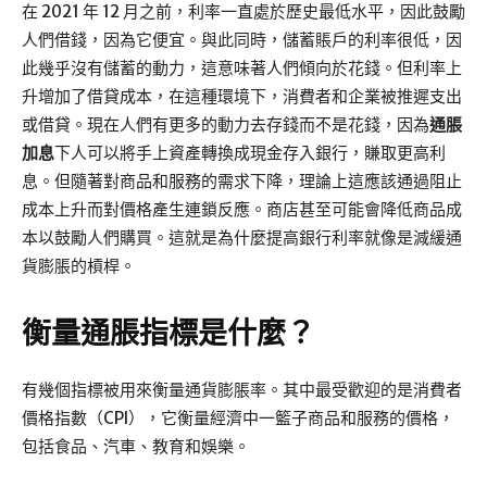
在 2021 年 12 月之前，利率一直處於歷史最低水平，因此鼓勵
人們借錢，因為它便宜。與此同時，儲蓄賬戶的利率很低，因
此幾乎沒有儲蓄的動力，這意味著人們傾向於花錢。但利率上
升增加了借貸成本，在這種環境下，消費者和企業被推遲支出
或借貸。現在人們有更多的動力去存錢而不是花錢，因為
通脹
加息
下人可以將手上資產轉換成現金存入銀行，賺取更高利
息。但隨著對商品和服務的需求下降，理論上這應該通過阻止
成本上升而對價格產生連鎖反應。商店甚至可能會降低商品成
本以鼓勵人們購買。這就是為什麼提高銀行利率就像是減緩通
貨膨脹的槓桿。
衡量通脹指標是什麼？
有幾個指標被用來衡量通貨膨脹率。其中最受歡迎的是消費者
價格指數（CPI），它衡量經濟中一籃子商品和服務的價格，
包括食品、汽車、教育和娛樂。