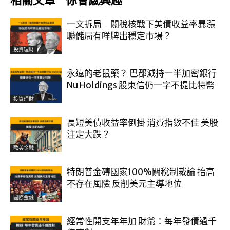
相關文章
你會感興趣
一文拆局｜關稅核戰下美債收益率暴漲
聯儲局有咩牌出穩定市場？
投資理財
永遠的老鼠藥？ 巴郡減持一半加密銀行
Nu Holdings 股東信仍一字不提比特幣
投資理財
長短美債收益率倒掛 消費指數不佳 美股
注定大跌？
歐美金融
特朗普金磚國家100%關稅制裁論 抬高
不存在風險 反削美元主導地位
國際金融
經常性開支年年加 財爺：每年發債過千