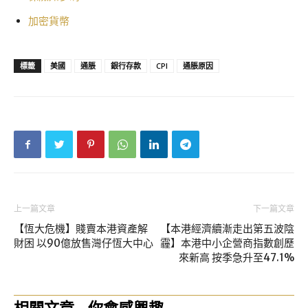
加密貨幣
標籤
美國
通脹
銀行存款
CPI
通脹原因
上一篇文章
下一篇文章
【恆大危機】賤賣本港資產解
【本港經濟續漸走出第五波陰
財困 以90億放售灣仔恆大中心
霾】本港中小企營商指數創歷
來新高 按季急升至47.1%