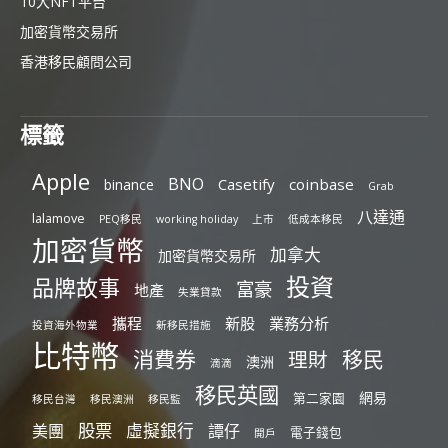
10大NFT平台
加密貨幣交易所
香港移民顧問公司
標籤
Apple
BNO
Casetify
coinbase
binance
Grab
八達通
lalamove
PEQ移民
working holiday
上市
低成本移民
加密貨幣
加拿大
加密貨幣交易所
投資
品牌故事
富豪
地產
失業貸款
攜程
新股
業務分析
投資海外物業
新移民措施
比特幣
消費券
移民
理財
澳洲
滴滴
移民英國
網易
第二家園
移民台灣
移民澳洲
移民監
股票
虛擬銀行
美團
譚仔
電子錢包
開戶