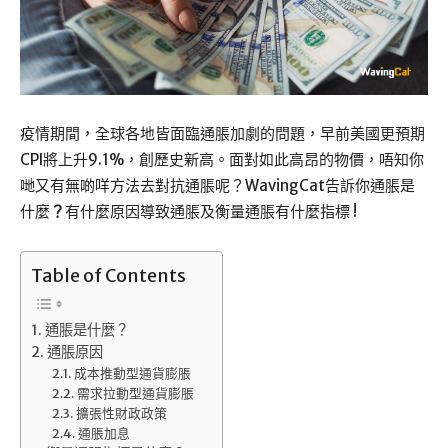
疫情期間，全球各地皆面臨通脹加劇的問題，早前美國更預期
CPI將上升9.1%，創歷史新高。面對如此高昂的物價，唔知你
哋又有無啲咩方法去對抗通脹呢？WavingCat告訴你通脹是
什麼
？
有什麼原因導致通脹及衡量通脹有什麼指標 !
Table of Contents
通脹是什麼？
通脹原因
成本推動型通貨膨脹
需求拉動型通貨膨脹
擴張性財政政策
通脹加息