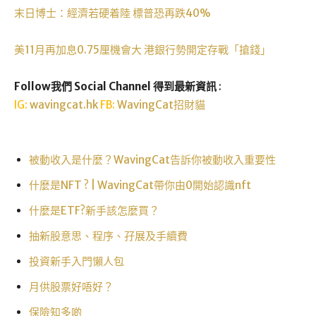
末日博士：經濟若硬着陸 標普恐再跌40%
美11月再加息0.75厘機會大 港銀行勢開定存戰「搶錢」
Follow我們 Social Channel 得到最新資訊
:
IG:
wavingcat.hk
FB:
WavingCat招財貓
被動收入是什麼？WavingCat告訴你被動收入重要性
什麼是NFT ? | WavingCat帶你由0開始認識nft
什麼是ETF?新手該怎麼買？
抽新股意思、程序、孖展及手續費
投資新手入門懶人包
月供股票好唔好？
保險知多啲