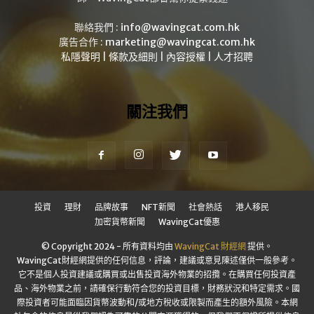
聯絡我們 :
info@wavingcat.com.hk
廣告合作 :
marketing@wavingcat.com.hk
私隱聲明
|
條款及細則
|
內容授權
|
人才招聘
關注我們
投資
理財
品牌故事
NFT新聞
社會熱話
港人移民
加密貨幣新聞
WavingCat優惠
© Copyright 2024 - 所有資料均由
WavingCat 財經網
提供。
WavingCat財經網提供的任何信息，評論，建議或意見陳述僅供一般參考。
它不是個人投資建議或購買或出售投資海外物業的招攬。在購買任何投資產
品、海外物業之前，請確保行動符合您的投資目標，財務狀況和特定需求。國
際投資者可能面臨因貨幣波動和/或地方稅收或限製而產生的額外風險。本網