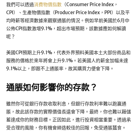
我們可以透過
消費物價指數
（Consumer Price Index，
CPI）、生產物價指數（Producer Price Index，PPI）以及平
均時薪等經濟數據來觀察通脹的情況。例如早前美國於6月中
公佈CPI指數激增9.1%，超出市場預期，該數據應如何解讀
呢？
美國CPI預期上升9.1%，代表外界預料美國本土大部份商品和
服務的價格於來年將會上升9.1%。若美國人的薪金加幅未達
9.1%以上，即跟不上通脹率，故其購買力便會下降。
通脹如何影響你的存款？
雖然你可從銀行存款收取利息，但銀行存款利率難以跑贏通
脹，故此該存款的實際價值長遠會下降。最終，你也難以藉儲
蓄達成你的財務目標。正因如此，進行投資相當重要。透過承
受合理的風險，你有機會締造較佳的回報，免受通脹蠶食。