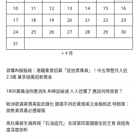
10
11
12
13
14
15
16
17
18
19
20
21
22
23
24
25
26
27
28
29
30
31
« 4 月
毋懼AI搶飯碗｜港鐵重賞招募「捉逃票專員」！中五學歷月入近
2.3萬 兼享過萬迎新獎金
1800萬桶油供應消失 AI神話破滅 人人恐懼了 應該何時貪婪？
歐洲密謀美債美股武器化 挪威手持近萬億美元金融核武 特朗普：
拋售美資產必遭報復
馬杜羅被生擒再現「石油詛咒」 全球第四富國變全民乞食 政經角
度深度剖析