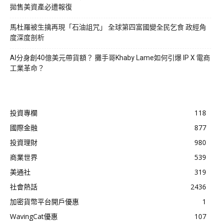
拋售美資產必遭報復
馬杜羅被生擒再現「石油詛咒」 全球第四富國變全民乞食 政經角
度深度剖析
AI分身創40億美元帶貨額？ 攤手哥Khaby Lame如何引爆 IP X 電商
工業革命？
投資專欄
118
國際金融
877
投資理財
980
商業世界
539
美通社
319
社會熱話
2436
加密貨幣平台開戶優惠
1
WavingCat優惠
107