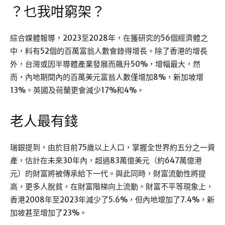
？乜我咁窮架？
綜合媒體報導，2023至2028年，在獲研究的56個經濟體之
中，料有52個的百萬富翁人數會錄得增長。除了香港的增長
外，台灣或因半導體產業發展而飆升50%，增幅最大，然
而，內地期間內的百萬美元富翁人數僅增加8%，新加坡增
13%。英國及荷蘭更會減少17%和4%。
老人最有錢
瑞銀提到，由於目前75歲以上人口，掌握全世界約五分之一資
產，估計在未來30年內，超過83萬億美元（約647萬億港
元）的財富將被傳承給下一代。與此同時，財富流動性將提
高，更多人脫貧，在財富階梯向上流動。財富不平等現象上，
香港2008年至2023年減少了5.6%，但內地增加了7.4%，新
加坡甚至增加了23%。