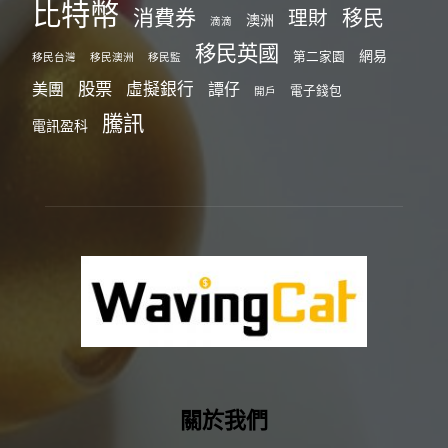
比特幣
消費券
移民
理財
澳洲
滴滴
移民英國
網易
第二家園
移民台灣
移民澳洲
移民監
股票
虛擬銀行
美團
譚仔
電子錢包
開戶
騰訊
電訊盈科
關於我們