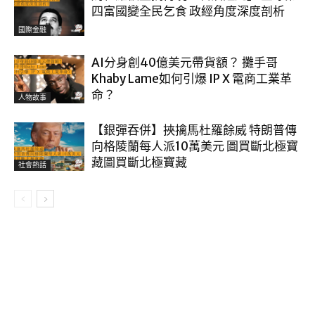
四富國變全民乞食 政經角度深度剖析
國際金融
AI分身創40億美元帶貨額？ 攤手哥
Khaby Lame如何引爆 IP X 電商工業革
命？
人物故事
【銀彈吞併】挾擒馬杜羅餘威 特朗普傳
向格陵蘭每人派10萬美元 圖買斷北極寶
藏圖買斷北極寶藏
社會熱話