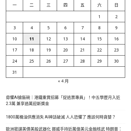
一
二
三
四
五
六
日
1
2
3
4
5
6
7
8
9
10
11
12
13
14
15
16
17
18
19
20
21
22
23
24
25
26
27
28
29
30
31
« 4 月
毋懼AI搶飯碗｜港鐵重賞招募「捉逃票專員」！中五學歷月入近
2.3萬 兼享過萬迎新獎金
1800萬桶油供應消失 AI神話破滅 人人恐懼了 應該何時貪婪？
歐洲密謀美債美股武器化 挪威手持近萬億美元金融核武 特朗普：