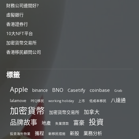
財務公司邊間好?
虛擬銀行
香港證券行
10大NFT平台
加密貨幣交易所
香港移民顧問公司
標籤
Apple
BNO
Casetify
coinbase
binance
Grab
八達通
lalamove
PEQ移民
working holiday
上市
低成本移民
加密貨幣
加拿大
加密貨幣交易所
投資
品牌故事
富豪
地產
失業貸款
攜程
新股
業務分析
投資海外物業
新移民措施