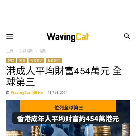
主頁
投資理財
理財
理財
投資
社會熱話
投資理財
港成人平均財富454萬元 全
球第三
由
WavingCat小編 Ho
-
11 7 月, 2024