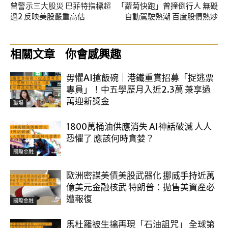
曾警示三大股災 巴菲特指標超
「蘿蔔快跑」曾撞倒行人 無礙
過2 反映美股嚴重高估
自動駕駛熱潮 百度股價熱炒
相關文章
你會感興趣
毋懼AI搶飯碗｜港鐵重賞招募「捉逃票
專員」！中五學歷月入近2.3萬 兼享過
萬迎新獎金
職場
1800萬桶油供應消失 AI神話破滅 人人
恐懼了 應該何時貪婪？
國際金融
歐洲密謀美債美股武器化 挪威手持近萬
億美元金融核武 特朗普：拋售美資產必
遭報復
國際金融
馬杜羅被生擒再現「石油詛咒」 全球第