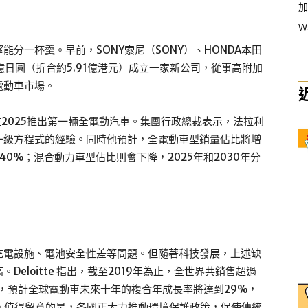
加
W
分一杯羹。早前，SONY索尼（SONY）、HONDA本田
億日圓（折合約5.91億港元）成立一家新公司，從事高附加
電動車市場。
，將在2025推出第一輛全電動汽車。集團行政總裁表示，法拉利
一級方程式的經驗。同時他預計，全電動車型銷量佔比將增
及40%；混合動力車型佔比則會下降，2025年和2030年分
充電設施、電池安全性差等問題。但隨著科技發展，上述缺
eloitte 指出，截至2019年為止，全世界共銷售超過
%，預計全球電動車未來十年的複合年成長率將達到29%，
萬輛。值得留意的是，各國正大力推動環境保護政策，促使傳統