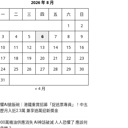
2026 年 8 月
一
二
三
四
五
六
日
1
2
3
4
5
6
7
8
9
10
11
12
13
14
15
16
17
18
19
20
21
22
23
24
25
26
27
28
29
30
31
« 4 月
懼AI搶飯碗｜港鐵重賞招募「捉逃票專員」！中五
歷月入近2.3萬 兼享過萬迎新獎金
800萬桶油供應消失 AI神話破滅 人人恐懼了 應該何