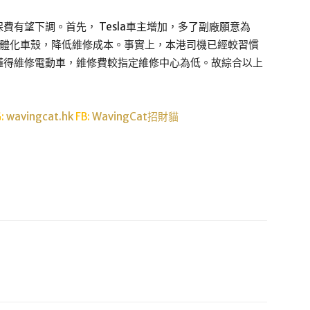
有望下調。首先， Tesla車主增加，多了副廠願意為
用一體化車殼，降低維修成本。事實上，本港司機已經較習慣
懂得維修電動車，維修費較指定維修中心為低。故綜合以上
G:
wavingcat.hk
FB:
WavingCat招財貓