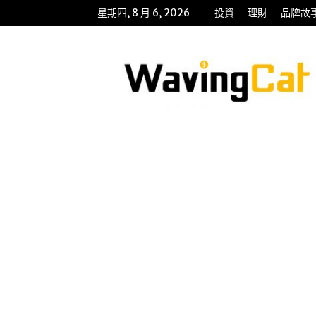
星期四, 8 月 6, 2026
投資
理財
品牌故
WavingCat
招
財
貓