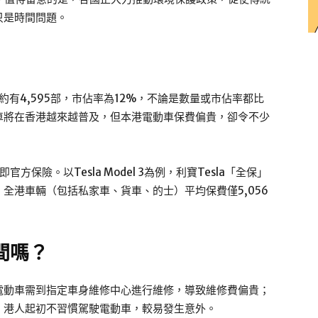
只是時間問題。
約有4,595部，市佔率為12%，不論是數量或市佔率都比
車將在香港越來越普及，但本港電動車保費偏貴，卻令不少
方保險。以Tesla Model 3為例，利寶Tesla「全保」
，全港車輛（包括私家車、貨車、的士）平均保費僅5,056
間嗎？
電動車需到指定車身維修中心進行維修，導致維修費偏貴；
，港人起初不習慣駕駛電動車，較易發生意外。