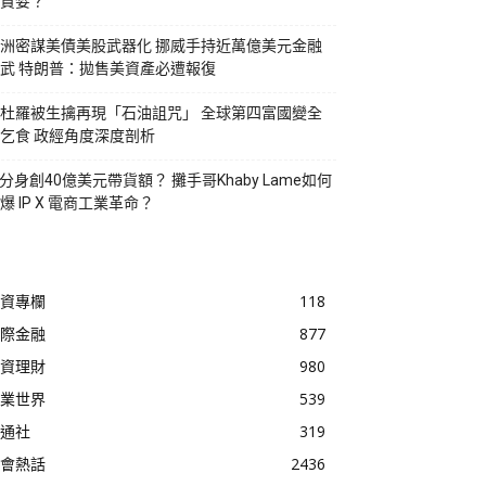
貪婪？
洲密謀美債美股武器化 挪威手持近萬億美元金融
武 特朗普：拋售美資產必遭報復
杜羅被生擒再現「石油詛咒」 全球第四富國變全
乞食 政經角度深度剖析
I分身創40億美元帶貨額？ 攤手哥Khaby Lame如何
爆 IP X 電商工業革命？
資專欄
118
際金融
877
資理財
980
業世界
539
通社
319
會熱話
2436