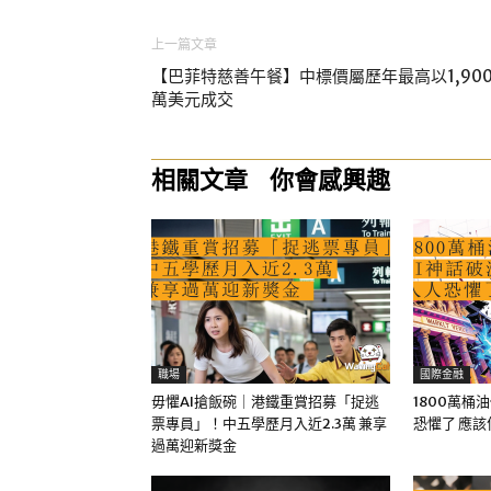
上一篇文章
【巴菲特慈善午餐】中標價屬歷年最高以1,90
萬美元成交
相關文章
你會感興趣
職場
國際金融
毋懼AI搶飯碗｜港鐵重賞招募「捉逃
1800萬桶
票專員」！中五學歷月入近2.3萬 兼享
恐懼了 應
過萬迎新獎金