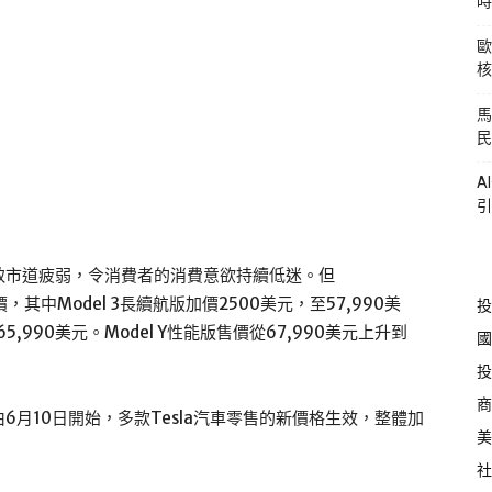
時
歐
核
馬
民
A
引
致市道疲弱，令消費者的消費意欲持續低迷。但
，其中Model 3長續航版加價2500美元，至57,990美
投
65,990美元。Model Y性能版售價從67,990美元上升到
國
投
商
月10日開始，多款Tesla汽車零售的新價格生效，整體加
美
社