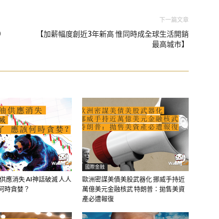
下一篇文章
0
【加薪幅度創近3年新高 惟同時成全球生活開銷
最高城市】
國際金融
油供應消失 AI神話破滅 人人
歐洲密謀美債美股武器化 挪威手持近
該何時貪婪？
萬億美元金融核武 特朗普：拋售美資
產必遭報復