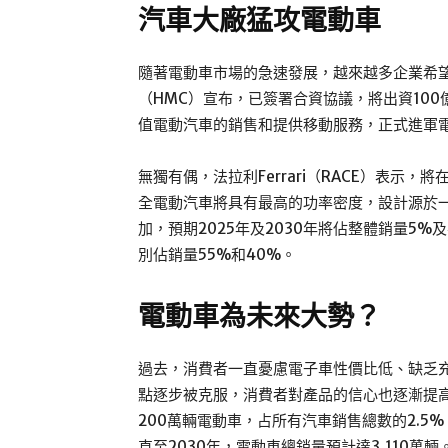
汽車大廠猛攻電動車
隨著電動車市場的急速發展，越來越多企業希望能
（HMC）宣布，已簽署合資協議，將出資100
值電動汽車的銷售和提供移動服務，正式進軍
無獨有偶，法拉利Ferrari（RACE）表示
全電動汽車將具有最高的功率密度，設計源於
加，預期2025年及2030年將佔整體銷量5%
別佔銷量55%和40%。
電動車為未來大勢？
過去，消費者一直憂慮電子車性價比低、缺乏
點逐步被克服，消費者對產品的信心也逐漸提高。D
200萬輛電動車，占所有汽車銷售總數的2.5
直至2030年，電動車總銷量預計達3,110