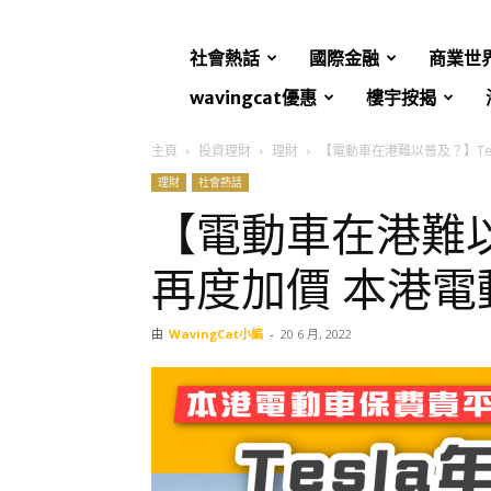
社會熱話
國際金融
商業世
wavingcat優惠
樓宇按揭
主頁
投資理財
理財
【電動車在港難以普及？】Te
理財
社會熱話
【電動車在港難以
再度加價 本港
由
WavingCat小編
-
20 6 月, 2022