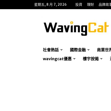
星期五, 8 月 7, 2026
投資
理財
品牌故
WavingCat
招
財
貓
社會熱話
國際金融
商業世
wavingcat優惠
樓宇按揭