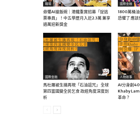
職場
國際金融
毋懼AI搶飯碗｜港鐵重賞招募「捉逃
1800萬桶
票專員」！中五學歷月入近2.3萬 兼享
恐懼了 應
過萬迎新獎金
國際金融
人物故事
馬杜羅被生擒再現「石油詛咒」 全球
AI分身創4
第四富國變全民乞食 政經角度深度剖
Khaby La
析
革命？