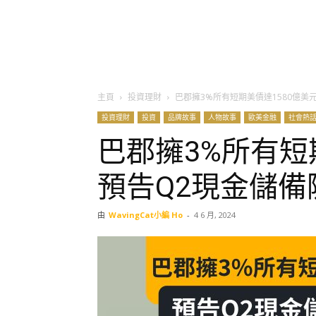
主頁
投資理財
巴郡擁3%所有短期美債達1580億美元
投資理財
投資
品牌故事
人物故事
歐美金融
社會熱
巴郡擁3%所有短
預告Q2現金儲備
由
WavingCat小編 Ho
-
4 6 月, 2024