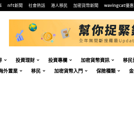
事
nft新聞
社會熱話
港人移民
加密貨幣新聞
wavingcat優惠
界
投資理財
投資專欄
加密貨幣資訊
移民
海外置業
移民
加密貨幣入門
保險種類
金