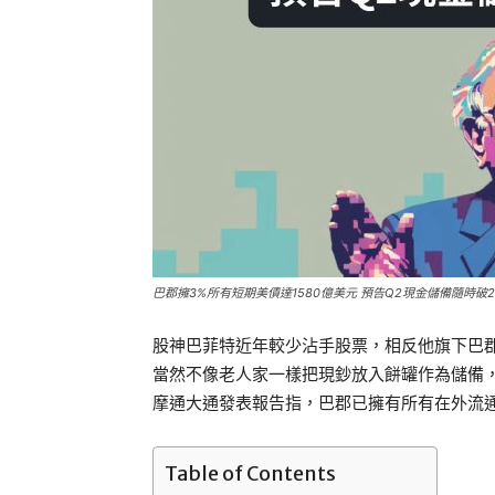
巴郡擁3%所有短期美債達1580億美元 預告Q2現金儲備隨時破2
股神巴菲特近年較少沾手股票，相反他旗下巴郡
當然不像老人家一樣把現鈔放入餅罐作為儲備
摩通大通發表報告指，巴郡已擁有所有在外流
Table of Contents