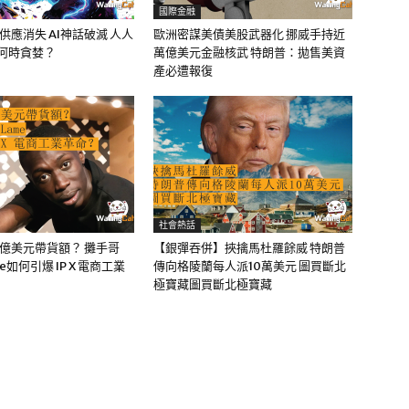
國際金融
油供應消失 AI神話破滅 人人
歐洲密謀美債美股武器化 挪威手持近
該何時貪婪？
萬億美元金融核武 特朗普：拋售美資
產必遭報復
社會熱話
0億美元帶貨額？ 攤手哥
【銀彈吞併】挾擒馬杜羅餘威 特朗普
me如何引爆 IP X 電商工業
傳向格陵蘭每人派10萬美元 圖買斷北
極寶藏圖買斷北極寶藏