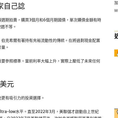
加
家自己諗
W
債週期拍賣，購買3個月和6個月期國債，單次購債金額有時
2週不等。
，伯克希爾有著持有充裕流動性的傳統。在將過剩現金配置
考量。
重要參照標準。當前利率大幅上升，實際上壓低了未來任何
億美元
他更有吸引力的投資選擇。
tra-low水平。直至2022年3月，美聯儲才啟動自上世紀