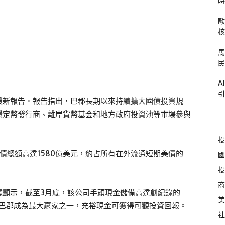
時
歐
核
馬
民
A
引
最新報告。報告指出，巴郡長期以來持續擴大國債投資規
穩定幣發行商、離岸貨幣基金和地方政府投資池等市場參與
投
債總額高達1580億美元，約占所有在外流通短期美債的
國
投
商
據顯示，截至3月底，該公司手頭現金儲備高達創紀錄的
美
，巴郡成為最大贏家之一，充裕現金可獲得可觀投資回報。
社