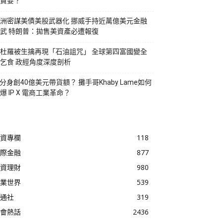
貪婪？
洲密謀美債美股武器化 挪威手持近萬億美元金融
武 特朗普：拋售美資產必遭報復
杜羅被生擒再現「石油詛咒」 全球第四富國變全
乞食 政經角度深度剖析
I分身創40億美元帶貨額？ 攤手哥Khaby Lame如何
爆 IP X 電商工業革命？
資專欄
118
際金融
877
資理財
980
業世界
539
通社
319
會熱話
2436