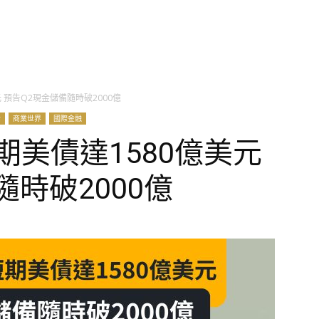
 預告Q2現金儲備隨時破2000億
話
商業世界
國際金融
期美債達1580億美元
隨時破2000億