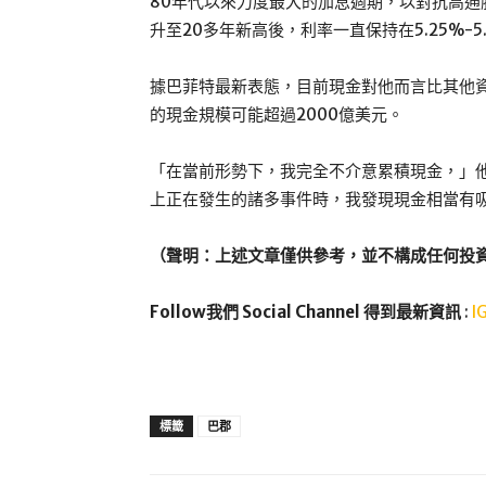
80年代以來力度最大的加息週期，以對抗高通
升至20多年新高後，利率一直保持在5.25%-5
據巴菲特最新表態，目前現金對他而言比其他資
的現金規模可能超過2000億美元。
「在當前形勢下，我完全不介意累積現金，」
上正在發生的諸多事件時，我發現現金相當有
（聲明：上述文章僅供參考，並不構成任何投
Follow我們 Social Channel 得到最新資訊
:
I
標籤
巴郡