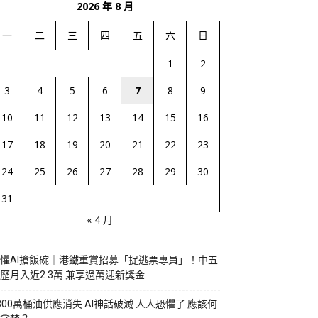
2026 年 8 月
一
二
三
四
五
六
日
1
2
3
4
5
6
7
8
9
10
11
12
13
14
15
16
17
18
19
20
21
22
23
24
25
26
27
28
29
30
31
« 4 月
懼AI搶飯碗｜港鐵重賞招募「捉逃票專員」！中五
歷月入近2.3萬 兼享過萬迎新獎金
800萬桶油供應消失 AI神話破滅 人人恐懼了 應該何