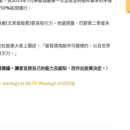
脹。自2023年7月美聯儲最後一次加息並將聯邦基準利率推
.50%區間運行。
產(尤其是股票)更具吸引力。他還透露，巴郡第二季度末
他在股東大會上闡述，「當我環視股市可選標的，以及世界
吸引力。」
資建議。讀者宜按自己的能力及認知，而作出投資決定。）
G:
wavingcat.hk
FB:
WavingCat招財貓