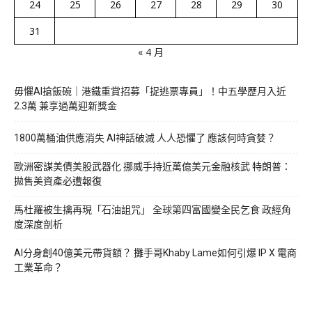
24
25
26
27
28
29
30
31
« 4 月
毋懼AI搶飯碗｜港鐵重賞招募「捉逃票專員」！中五學歷月入近
2.3萬 兼享過萬迎新獎金
1800萬桶油供應消失 AI神話破滅 人人恐懼了 應該何時貪婪？
歐洲密謀美債美股武器化 挪威手持近萬億美元金融核武 特朗普：
拋售美資產必遭報復
馬杜羅被生擒再現「石油詛咒」 全球第四富國變全民乞食 政經角
度深度剖析
AI分身創40億美元帶貨額？ 攤手哥Khaby Lame如何引爆 IP X 電商
工業革命？