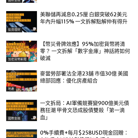
國際金融
美聯儲再減息0.25厘 白銀突破62美元
年內升幅115% 一文拆解點解仲有得升
投資理財
【幣災骨牌效應】95%加密貨幣將清
零？ 一文拆解「數字金庫」神話將如何
破滅
加密貨幣新聞
麥當勞部署沽全港23舖 市值30億 美國
總部回應：優化房產組合
地產
一文拆局：AI軍備競賽變900億美元債
務狂潮 甲骨文恐成股債雙殺「第一滴
血」
國際金融
0%手續費+每月$258USD現金回贈：