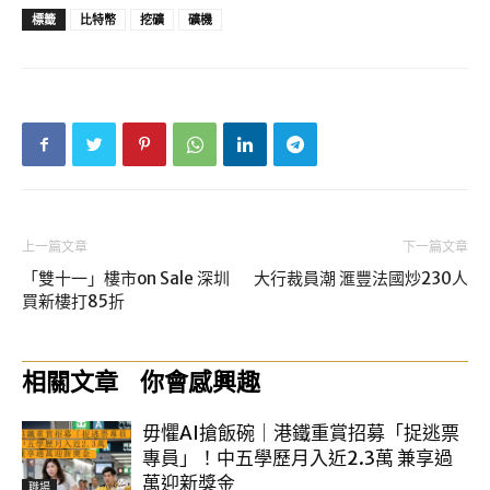
標籤
比特幣
挖礦
礦機
上一篇文章
下一篇文章
「雙十一」樓市on Sale 深圳
大行裁員潮 滙豐法國炒230人
買新樓打85折
相關文章
你會感興趣
毋懼AI搶飯碗｜港鐵重賞招募「捉逃票
專員」！中五學歷月入近2.3萬 兼享過
萬迎新獎金
職場