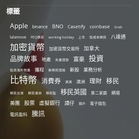
標籤
Apple
BNO
Casetify
coinbase
binance
Grab
八達通
lalamove
PEQ移民
working holiday
上市
低成本移民
加密貨幣
加拿大
加密貨幣交易所
投資
品牌故事
富豪
地產
失業貸款
攜程
新股
業務分析
投資海外物業
新移民措施
比特幣
消費券
移民
理財
澳洲
滴滴
移民英國
網易
第二家園
移民台灣
移民澳洲
移民監
股票
虛擬銀行
美團
譚仔
電子錢包
開戶
騰訊
電訊盈科