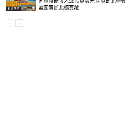
向格陵蘭每人派10萬美元 圖買斷北極寶
藏圖買斷北極寶藏
社會熱話