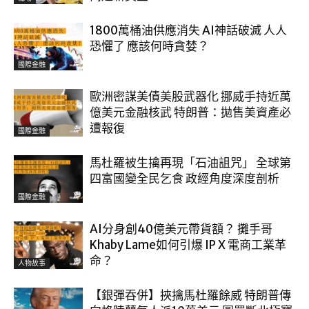
1800萬桶油供應消失 AI神話破滅 人人
恐懼了 應該何時貪婪？
國際金融
歐洲密謀美債美股武器化 挪威手持近萬
億美元金融核武 特朗普：拋售美資產必
遭報復
國際金融
馬杜羅被生擒再現「石油詛咒」 全球第
四富國變全民乞食 政經角度深度剖析
國際金融
AI分身創40億美元帶貨額？ 攤手哥
Khaby Lame如何引爆 IP X 電商工業革
命？
人物故事
【銀彈吞併】挾擒馬杜羅餘威 特朗普傳