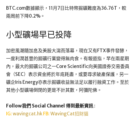
BTC.com數據顯示，11月7日比特幣掘礦難度為36.76T，較
兩周前下降0.2%。
小型礦場早已投降
加密風潮隨加息及美股大瀉而落幕，現在又有FTX事件發酵，
一度利潤甚豐的掘礦行業變得無肉食。有報道指，早在兩星期
內，最大的掘礦公司之一Core Scientific向美國證券交易委員
會（SEC）表示資金將於年底耗盡，或要尋求破產保護，另一
礦企Iris Energy亦表示掘礦收益無法足以履行融資工作。至於
其他小型礦場倒閉的更是不計其數，阿彌陀佛。
Follow我們 Social Channel 得到最新資訊
:
IG:
wavingcat.hk
FB:
WavingCat招財貓