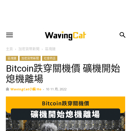
主頁
加密貨幣新聞
區塊鏈
區塊鏈
加密貨幣新聞
社會熱話
Bitcoin跌穿關機價 礦機開始
熄機離場
由
WavingCat小編 Ho
-
10 11 月, 2022