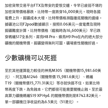
加密貨幣交易平台FTX及幣安的愛恨交纏，令早已疲弱不堪的
加密貨幣價格暴跌，比特幣一度跌穿16,000美元。現時各國
電費上升，掘礦成本大增，比特幣價格瀕臨徹底關機的邊緣。
據礦池公司F2pool數據顯示，按照0.06美元一度電費及現時
掘礦難度計算，比特幣價格（截稿時為16,600美元）早已跌
穿螞蟻S17全系列、犀鳥H8 Pro、蜂鳥H9 Pro在內的絕大部分
礦機的關機幣價，掘礦變得無利可圖，礦場索性關機好過。
少數礦機可以死捱
至於其他運算能力較佳的神馬M30S（關機幣價15,981.60美
元）、阿瓦隆A1246（關機幣價 15,981.6美元）、螞蟻
T19（關機幣價15,771.31美元）等亦就快捱不住，如果比特
幣再度下跌，為免蝕本，它們都很可能需要關機止蝕。至於最
高算力礦機螞蟻S19 XP Hyd. 的關機幣價則是8742.82美元，
單一部礦機日淨收益約為6.5美元（51港元）。