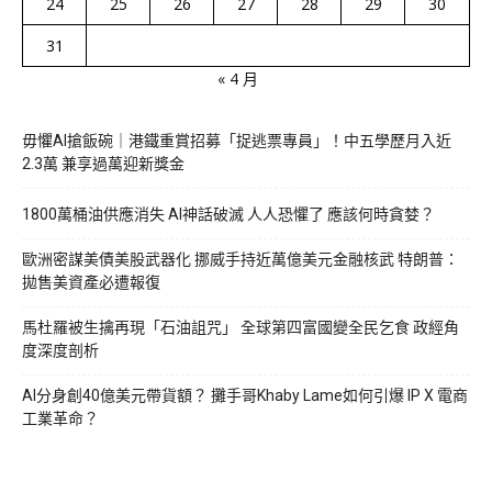
24
25
26
27
28
29
30
31
« 4 月
毋懼AI搶飯碗｜港鐵重賞招募「捉逃票專員」！中五學歷月入近
2.3萬 兼享過萬迎新獎金
1800萬桶油供應消失 AI神話破滅 人人恐懼了 應該何時貪婪？
歐洲密謀美債美股武器化 挪威手持近萬億美元金融核武 特朗普：
拋售美資產必遭報復
馬杜羅被生擒再現「石油詛咒」 全球第四富國變全民乞食 政經角
度深度剖析
AI分身創40億美元帶貨額？ 攤手哥Khaby Lame如何引爆 IP X 電商
工業革命？