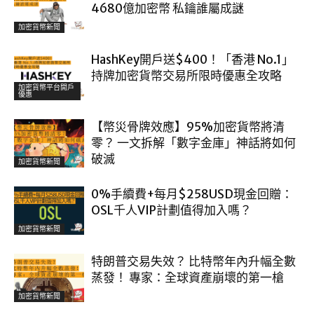
4680億加密幣 私鑰誰屬成謎
加密貨幣新聞
HashKey開戶送$400！「香港 No.1」
持牌加密貨幣交易所限時優惠全攻略
加密貨幣平台開戶
優惠
【幣災骨牌效應】95%加密貨幣將清
零？ 一文拆解「數字金庫」神話將如何
破滅
加密貨幣新聞
0%手續費+每月$258USD現金回贈：
OSL千人VIP計劃值得加入嗎？
加密貨幣新聞
特朗普交易失效？ 比特幣年內升幅全數
蒸發！ 專家：全球資產崩壞的第一槍
加密貨幣新聞