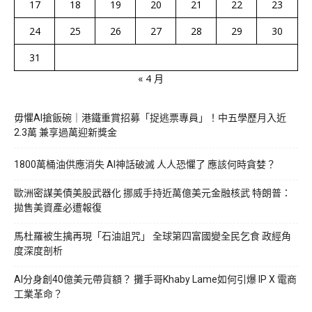
17
18
19
20
21
22
23
24
25
26
27
28
29
30
31
« 4 月
毋懼AI搶飯碗｜港鐵重賞招募「捉逃票專員」！中五學歷月入近
2.3萬 兼享過萬迎新獎金
1800萬桶油供應消失 AI神話破滅 人人恐懼了 應該何時貪婪？
歐洲密謀美債美股武器化 挪威手持近萬億美元金融核武 特朗普：
拋售美資產必遭報復
馬杜羅被生擒再現「石油詛咒」 全球第四富國變全民乞食 政經角
度深度剖析
AI分身創40億美元帶貨額？ 攤手哥Khaby Lame如何引爆 IP X 電商
工業革命？