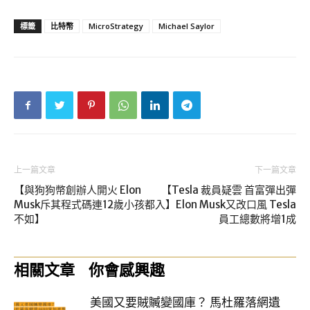
標籤
比特幣
MicroStrategy
Michael Saylor
上一篇文章
下一篇文章
【與狗狗幣創辦人開火 Elon
【Tesla 裁員疑雲 首富彈出彈
Musk斥其程式碼連12歲小孩都
入】Elon Musk又改口風 Tesla
不如】
員工總數將增1成
相關文章
你會感興趣
美國又要賊贓變國庫？ 馬杜羅落網遺