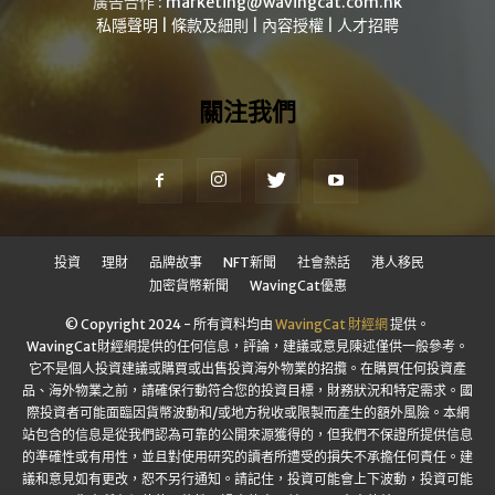
廣告合作 :
marketing@wavingcat.com.hk
私隱聲明
|
條款及細則
|
內容授權
|
人才招聘
關注我們
投資
理財
品牌故事
NFT新聞
社會熱話
港人移民
加密貨幣新聞
WavingCat優惠
© Copyright 2024 - 所有資料均由
WavingCat 財經網
提供。
WavingCat財經網提供的任何信息，評論，建議或意見陳述僅供一般參考。
它不是個人投資建議或購買或出售投資海外物業的招攬。在購買任何投資產
品、海外物業之前，請確保行動符合您的投資目標，財務狀況和特定需求。國
際投資者可能面臨因貨幣波動和/或地方稅收或限製而產生的額外風險。本網
站包含的信息是從我們認為可靠的公開來源獲得的，但我們不保證所提供信息
的準確性或有用性，並且對使用研究的讀者所遭受的損失不承擔任何責任。建
議和意見如有更改，恕不另行通知。請記住，投資可能會上下波動，投資可能