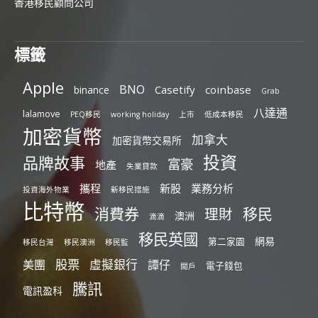
香港移民顧問公司
標籤
Apple
BNO
Casetify
coinbase
binance
Grab
八達通
lalamove
PEQ移民
working holiday
上市
低成本移民
加密貨幣
加拿大
加密貨幣交易所
投資
品牌故事
富豪
地產
失業貸款
攜程
新股
業務分析
投資海外物業
新移民措施
比特幣
消費券
移民
理財
澳洲
滴滴
移民英國
網易
第二家園
移民台灣
移民澳洲
移民監
股票
虛擬銀行
美團
譚仔
電子錢包
開戶
騰訊
電訊盈科