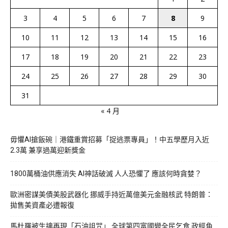
3
4
5
6
7
8
9
10
11
12
13
14
15
16
17
18
19
20
21
22
23
24
25
26
27
28
29
30
31
« 4 月
毋懼AI搶飯碗｜港鐵重賞招募「捉逃票專員」！中五學歷月入近
2.3萬 兼享過萬迎新獎金
1800萬桶油供應消失 AI神話破滅 人人恐懼了 應該何時貪婪？
歐洲密謀美債美股武器化 挪威手持近萬億美元金融核武 特朗普：
拋售美資產必遭報復
馬杜羅被生擒再現「石油詛咒」 全球第四富國變全民乞食 政經角