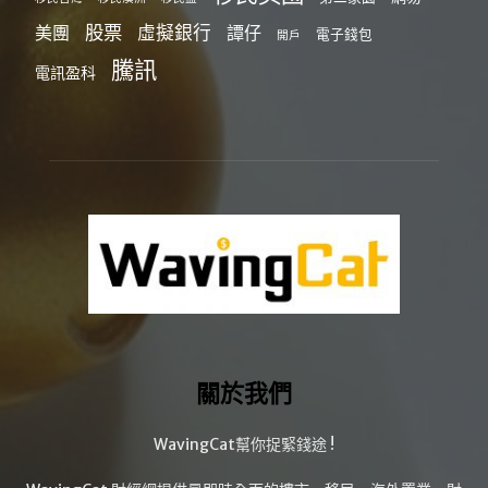
股票
虛擬銀行
美團
譚仔
電子錢包
開戶
騰訊
電訊盈科
關於我們
WavingCat幫你捉緊錢途 !