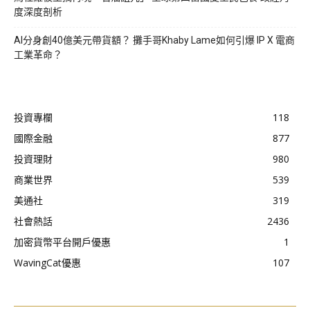
度深度剖析
AI分身創40億美元帶貨額？ 攤手哥Khaby Lame如何引爆 IP X 電商
工業革命？
投資專欄
118
國際金融
877
投資理財
980
商業世界
539
美通社
319
社會熱話
2436
加密貨幣平台開戶優惠
1
WavingCat優惠
107