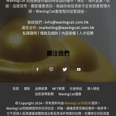
WavingCat 財經網提供最即時全面的樓市、移民、海外置業、財
經、加密貨幣、獨家優惠資訊。無論你係投資新手定係資產管理大
師，WavingCat都會幫你捉緊錢途。
聯絡我們 :
info@wavingcat.com.hk
廣告合作 :
marketing@wavingcat.com.hk
私隱聲明
|
條款及細則
|
內容授權
|
人才招聘
關注我們
投資
理財
品牌故事
NFT新聞
社會熱話
港人移民
加密貨幣新聞
WavingCat優惠
© Copyright 2024 - 所有資料均由
WavingCat 財經網
提供。
WavingCat財經網提供的任何信息，評論，建議或意見陳述僅供一般參考。
它不是個人投資建議或購買或出售投資海外物業的招攬。在購買任何投資產