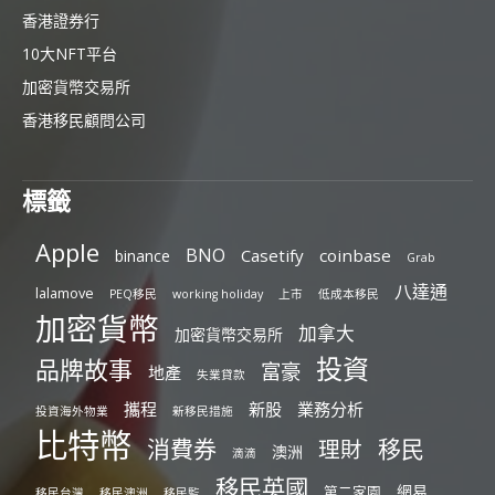
香港證券行
10大NFT平台
加密貨幣交易所
香港移民顧問公司
標籤
Apple
BNO
Casetify
coinbase
binance
Grab
八達通
lalamove
PEQ移民
working holiday
上市
低成本移民
加密貨幣
加拿大
加密貨幣交易所
投資
品牌故事
富豪
地產
失業貸款
攜程
新股
業務分析
投資海外物業
新移民措施
比特幣
消費券
移民
理財
澳洲
滴滴
移民英國
網易
第二家園
移民台灣
移民澳洲
移民監