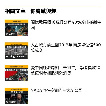
相關文章
你會感興趣
關稅戰惡晒 美玩具公司40%產能撤離中
國
商業世界
太古城賣價重回2013年 兩房單位僅500
萬成交
WavingCat News
憂中國經濟周期「未到位」 學者倡放10
萬億現金補貼刺激消費
亞洲金融
NVDA也在投資的三大AI公司
投資理財