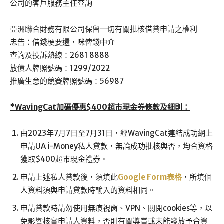
公司的客戶服務主任查詢
亞洲聯合財務有限公司保留一切有關批核借貸申請之權利
忠告：借錢梗要還，咪俾錢中介
查詢及投訴熱線：
2681 8888
放債人牌照號碼：1299/2022
推廣生意的競賽牌照號碼：56987
*WavingCat加碼優惠$400超市現金券條款及細則：
由2023年7月7日至7月31日，經WavingCat連結成功網上
申請UA i-Money私人貸款，無論成功批核與否，均合資格
獲取$400超市現金禮券。
申請上述私人貸款後，須填此
Google Form表格
，所填個
人資料須與申請貸款時輸入的資料相同。
申請貸款時請勿使用無痕視窗、VPN、關閉cookies等，以
免影響核實申請人資料，否則有關獎賞或未能發放予合資