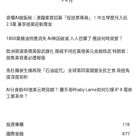
« 4 月
毋懼AI搶飯碗｜港鐵重賞招募「捉逃票專員」！中五學歷月入近
2.3萬 兼享過萬迎新獎金
1800萬桶油供應消失 AI神話破滅 人人恐懼了 應該何時貪婪？
歐洲密謀美債美股武器化 挪威手持近萬億美元金融核武 特朗普：
拋售美資產必遭報復
馬杜羅被生擒再現「石油詛咒」 全球第四富國變全民乞食 政經角
度深度剖析
AI分身創40億美元帶貨額？ 攤手哥Khaby Lame如何引爆 IP X 電商
工業革命？
投資專欄
118
國際金融
877