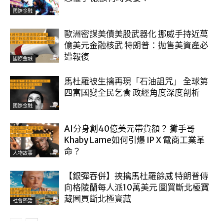
國際金融
歐洲密謀美債美股武器化 挪威手持近萬
億美元金融核武 特朗普：拋售美資產必
遭報復
國際金融
馬杜羅被生擒再現「石油詛咒」 全球第
四富國變全民乞食 政經角度深度剖析
國際金融
AI分身創40億美元帶貨額？ 攤手哥
Khaby Lame如何引爆 IP X 電商工業革
命？
人物故事
【銀彈吞併】挾擒馬杜羅餘威 特朗普傳
向格陵蘭每人派10萬美元 圖買斷北極寶
藏圖買斷北極寶藏
社會熱話