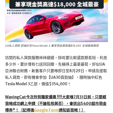
UA私人貸款 即抽紅色Tesla Model 3 兼享現金獎高達$18,000 全城最豪最筍
坊間的私人貸款服務林林總總，除咗要比較還款期長短、利息
多少外，要計埋有乜送同回贈，先稱得上最豪最筍。好似UA
亞洲聯合財務，新舊客戶只要喺即日至8月29日，申請及提取
私人貸款，即有機會參加【UA30真勁抽】，隨時抽中紅色
Tesla Model 3乙部，價值$354,000！
WavingCat今次拎到獨家優惠 !!!!
大家喺7月31日前，只要經
我哋成功網上申請（不論批核與否），會送出$400超市現金
禮券*！（記得填
Google Form
通知返我哋！）