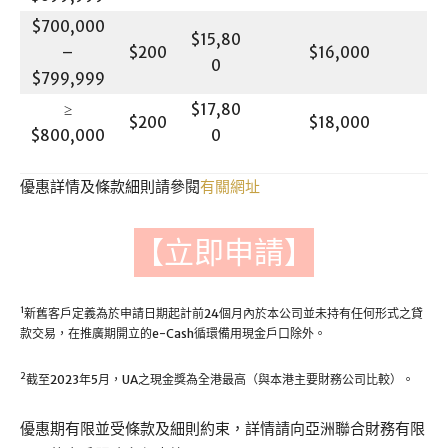
$700,000
$15,80
–
$200
$16,000
0
$799,999
≥
$17,80
$200
$18,000
$800,000
0
優惠詳情及條款細則請參閱
有關網址
【立即申請】
1
新舊客戶定義為於申請日期起計前24個月內於本公司並未持有任何形式之貸
款交易，在推廣期開立的e-Cash循環備用現金戶口除外。
2
截至2023年5月，UA之現金獎為全港最高（與本港主要財務公司比較）。
優惠期有限並受條款及細則約束，詳情請向亞洲聯合財務有限