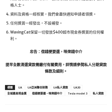
格人士。
資料及資格一經核實，我們會盡快通知申請者領獎。
任何獎賞一經發出，不設補發。
WavingCat保留一切發放$400超市現金券獎賞的任何權
利。
忠告：借錢梗要還，咪俾錢中介
提早全數清還貸款需繳付有關費用，詳情請參閱私人分期貸款
條款及細則。
標籤
UA
UA亞洲聯合財務
UA私人貸款
UA30
全城最高現金獎
借錢梗要還，咪俾錢中介
Tesla model 3
私人貸款