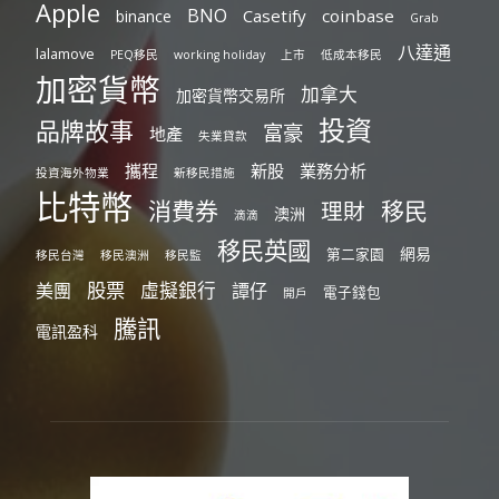
Apple
BNO
Casetify
coinbase
binance
Grab
八達通
lalamove
PEQ移民
working holiday
上市
低成本移民
加密貨幣
加拿大
加密貨幣交易所
投資
品牌故事
富豪
地產
失業貸款
攜程
新股
業務分析
投資海外物業
新移民措施
比特幣
消費券
移民
理財
澳洲
滴滴
移民英國
網易
第二家園
移民台灣
移民澳洲
移民監
股票
虛擬銀行
美團
譚仔
電子錢包
開戶
騰訊
電訊盈科