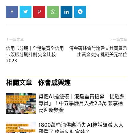
上一篇文章
下一篇文章
信用卡分期｜全港最齊全信用
傳金磚峰會討論建立共同貨幣
卡簽賬分期計劃 完全比較
由黃金支持 挑戰美元地位
2023
相關文章
你會感興趣
毋懼AI搶飯碗｜港鐵重賞招募「捉逃票
專員」！中五學歷月入近2.3萬 兼享過
萬迎新獎金
職場
1800萬桶油供應消失 AI神話破滅 人人
恐懼了 應該何時貪婪？