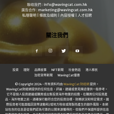
聯絡我們 :
info@wavingcat.com.hk
廣告合作 :
marketing@wavingcat.com.hk
私隱聲明
|
條款及細則
|
內容授權
|
人才招聘
關注我們
投資
理財
品牌故事
NFT新聞
社會熱話
港人移民
加密貨幣新聞
WavingCat優惠
© Copyright 2024 - 所有資料均由
WavingCat 財經網
提供。
WavingCat財經網提供的任何信息，評論，建議或意見陳述僅供一般參考。
它不是個人投資建議或購買或出售投資海外物業的招攬。在購買任何投資產
品、海外物業之前，請確保行動符合您的投資目標，財務狀況和特定需求。國
際投資者可能面臨因貨幣波動和/或地方稅收或限製而產生的額外風險。本網
站包含的信息是從我們認為可靠的公開來源獲得的，但我們不保證所提供信息