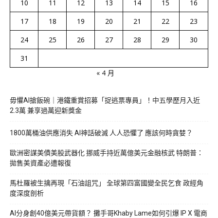
10
11
12
13
14
15
16
17
18
19
20
21
22
23
24
25
26
27
28
29
30
31
« 4 月
毋懼AI搶飯碗｜港鐵重賞招募「捉逃票專員」！中五學歷月入近
2.3萬 兼享過萬迎新獎金
1800萬桶油供應消失 AI神話破滅 人人恐懼了 應該何時貪婪？
歐洲密謀美債美股武器化 挪威手持近萬億美元金融核武 特朗普：
拋售美資產必遭報復
馬杜羅被生擒再現「石油詛咒」 全球第四富國變全民乞食 政經角
度深度剖析
AI分身創40億美元帶貨額？ 攤手哥Khaby Lame如何引爆 IP X 電商