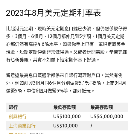
2023年8月美元定期利率表
比起港元定期，現時美元定期息口雖已少渦，但仍然係靚仔得
多，3個月、6個月、12個月都仲見到5字頭，1個月美元定期
亦都仍然有高達4.6%水平，如果你手上已有一筆唱定嘅美金
現金，短期定期仲係非常做得過。又或者玩開美股，辛苦完都
冇乜斬獲嘅，其實不如做下短定期休息下好過。
留意返最高息口嘅通常都係來自銀行嘅理財戶口，當然有例
外，例如創興3個月同6個月分別做緊5.1%同5%，上商3個月
做緊5%，中信6個月做緊5%等，都好抵玩。
銀行
最低存款額
最高存款額
1
創興銀行
US$100,000
US$6,000,000
4
上海商業銀行
US$10,000
/
4