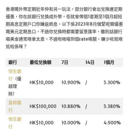
香港嘅外幣定期近年仲有另一玩法，部分銀行會出兌換連定期
優惠，你在該銀行兌換成外幣，佢就會俾個1星期至1個月超短
期高息定期戶口你賺返啲息，以下係2023年8月做緊呢類優惠
嘅美元定期息口，不過你兌換時都需要留意匯率，雖則話銀行
唱美金通常唔會太差，不過咁啱唱到個rate唔靚，賺少咗就唔
抵啦係咪？
銀行
最低兌換額
7
日
14
日
1
個月
恒生銀
行
（優
HK$10,000
10.900%
/
5.300%
越理
財）
富邦銀
HK$100,000
10.880%
/
5.380%
行
恒生銀
HK$10,000
10.000%
/
4.900%
行