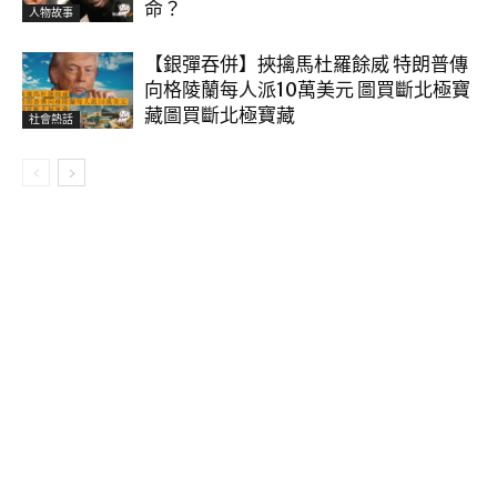
命？
人物故事
【銀彈吞併】挾擒馬杜羅餘威 特朗普傳
向格陵蘭每人派10萬美元 圖買斷北極寶
藏圖買斷北極寶藏
社會熱話