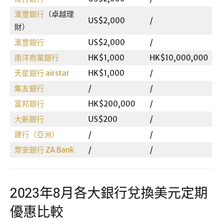
滙豐銀行
（卓越理
US$2,000
/
/
財）
滙豐銀行
US$2,000
/
/
南洋商業銀行
HK$1,000
HK$10,000,000
3
天星銀行 airstar
HK$1,000
/
1
集友銀行
/
/
1
富邦銀行
HK$200,000
/
0
大新銀行
US$200
/
0
建行（亞洲）
/
/
0
眾安銀行 ZA Bank
/
/
0
2023年8月各大銀行兌換美元定期
優惠比較