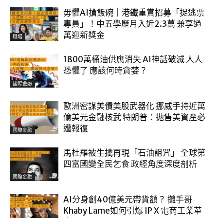
毋懼AI搶飯碗｜港鐵重賞招募「捉逃票
專員」！中五學歷月入近2.3萬 兼享過
萬迎新獎金
職場
1800萬桶油供應消失 AI神話破滅 人人
恐懼了 應該何時貪婪？
國際金融
歐洲密謀美債美股武器化 挪威手持近萬
億美元金融核武 特朗普：拋售美資產必
遭報復
國際金融
馬杜羅被生擒再現「石油詛咒」 全球第
四富國變全民乞食 政經角度深度剖析
國際金融
AI分身創40億美元帶貨額？ 攤手哥
Khaby Lame如何引爆 IP X 電商工業革