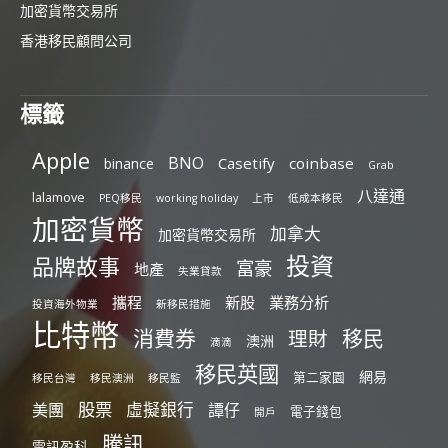
加密貨幣交易所
香港移民顧問公司
標籤
Apple
BNO
Casetify
coinbase
binance
Grab
八達通
lalamove
PEQ移民
working holiday
上市
低成本移民
加密貨幣
加拿大
加密貨幣交易所
投資
品牌故事
富豪
地產
失業貸款
攜程
新股
業務分析
投資海外物業
新移民措施
比特幣
消費券
移民
理財
澳洲
滴滴
移民英國
網易
第二家園
移民台灣
移民澳洲
移民監
股票
虛擬銀行
美團
譚仔
電子錢包
開戶
騰訊
電訊盈科