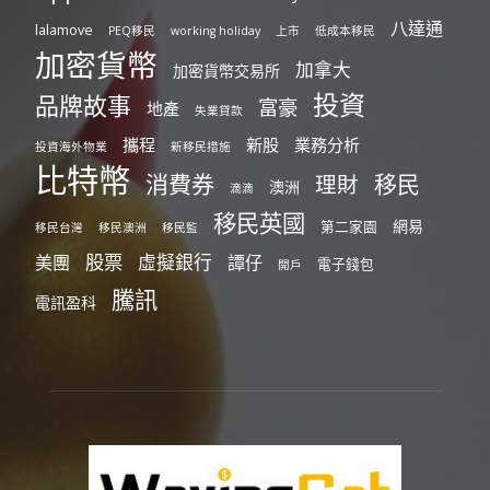
八達通
lalamove
PEQ移民
working holiday
上市
低成本移民
加密貨幣
加拿大
加密貨幣交易所
投資
品牌故事
富豪
地產
失業貸款
攜程
新股
業務分析
投資海外物業
新移民措施
比特幣
消費券
移民
理財
澳洲
滴滴
移民英國
網易
第二家園
移民台灣
移民澳洲
移民監
股票
虛擬銀行
美團
譚仔
電子錢包
開戶
騰訊
電訊盈科