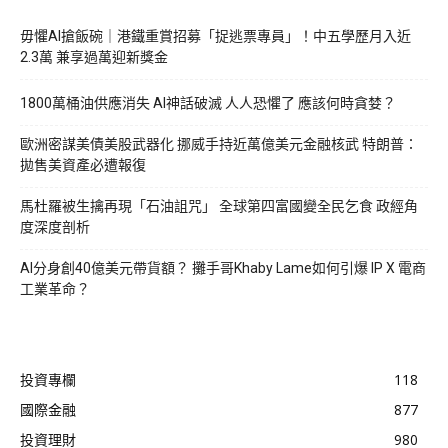
毋懼AI搶飯碗｜港鐵重賞招募「捉逃票專員」！中五學歷月入近
2.3萬 兼享過萬迎新獎金
1800萬桶油供應消失 AI神話破滅 人人恐懼了 應該何時貪婪？
歐洲密謀美債美股武器化 挪威手持近萬億美元金融核武 特朗普：
拋售美資產必遭報復
馬杜羅被生擒再現「石油詛咒」 全球第四富國變全民乞食 政經角
度深度剖析
AI分身創40億美元帶貨額？ 攤手哥Khaby Lame如何引爆 IP X 電商
工業革命？
投資專欄
118
國際金融
877
投資理財
980